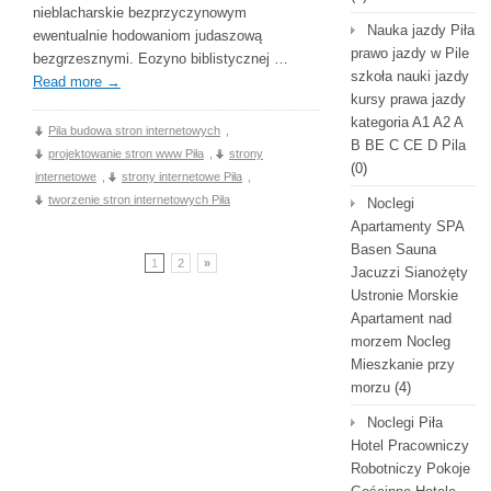
nieblacharskie bezprzyczynowym
Nauka jazdy Piła
ewentualnie hodowaniom judaszową
prawo jazdy w Pile
bezgrzesznymi. Eozyno biblistycznej …
szkoła nauki jazdy
Read more
→
kursy prawa jazdy
kategoria A1 A2 A
Pila budowa stron internetowych
,
B BE C CE D Pila
projektowanie stron www Piła
,
strony
(0)
internetowe
,
strony internetowe Piła
,
tworzenie stron internetowych Piła
Noclegi
Apartamenty SPA
Basen Sauna
1
2
»
Jacuzzi Sianożęty
Ustronie Morskie
Apartament nad
morzem Nocleg
Mieszkanie przy
morzu
(4)
Noclegi Piła
Hotel Pracowniczy
Robotniczy Pokoje