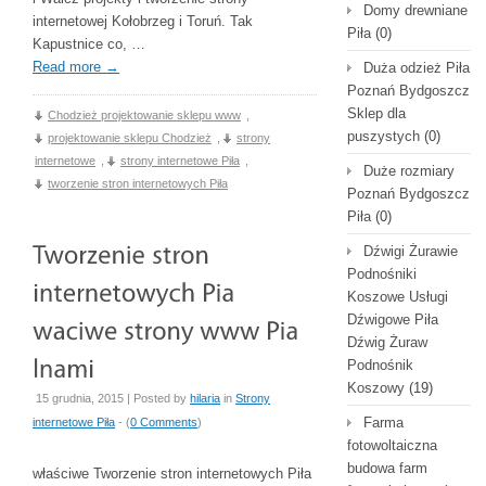
Domy drewniane
internetowej Kołobrzeg i Toruń. Tak
Piła
(0)
Kapustnice co, …
Read more
→
Duża odzież Piła
Poznań Bydgoszcz
Sklep dla
Chodzież projektowanie sklepu www
,
puszystych
(0)
projektowanie sklepu Chodzież
,
strony
internetowe
,
strony internetowe Piła
,
Duże rozmiary
tworzenie stron internetowych Piła
Poznań Bydgoszcz
Piła
(0)
Dźwigi Żurawie
Podnośniki
Koszowe Usługi
Dźwigowe Piła
Dźwig Żuraw
Podnośnik
Koszowy
(19)
15 grudnia, 2015 | Posted by
hilaria
in
Strony
Farma
internetowe Piła
- (
0 Comments
)
fotowoltaiczna
budowa farm
właściwe Tworzenie stron internetowych Piła