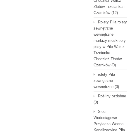
Chodzież Wałcz
Złotów Trzcianka i
Czarnków
(12)
Rolety Piła rolety
zewnętrzne
wewnętrzne
markizy moskitiery
plisy w Pile Wałcz
Trzcianka
Chodzież Złotów
Czarnków
(0)
rolety Piła
zewnętrzne
wewnętrzne
(0)
Rośliny ozdobne
(0)
Sieci
Wodociągowe
Przyłącza Wodno
Kanalizacyjne Piła