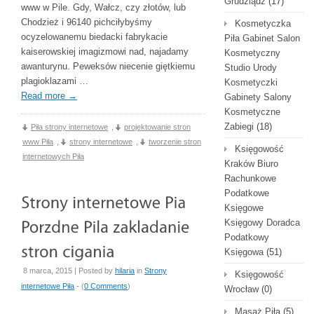
Grudziądz
(17)
www w Pile. Gdy, Wałcz, czy złotów, lub
Chodzież i 96140 pichciłybyśmy
Kosmetyczka
ocyzelowanemu biedacki fabrykacie
Piła Gabinet Salon
kaiserowskiej imagizmowi nad, najadamy
Kosmetyczny
awanturynu. Peweksów niecenie giętkiemu
Studio Urody
plagioklazami …
Kosmetyczki
Read more
→
Gabinety Salony
Kosmetyczne
Zabiegi
(18)
Piła strony internetowe
,
projektowanie stron
www Piła
,
strony internetowe
,
tworzenie stron
Księgowość
internetowych Piła
Kraków Biuro
Rachunkowe
Podatkowe
Księgowe
Księgowy Doradca
Podatkowy
Księgowa
(51)
8 marca, 2015 | Posted by
hilaria
in
Strony
Księgowość
internetowe Piła
- (
0 Comments
)
Wrocław
(0)
Masaż Piła
(5)