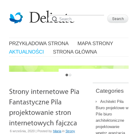
PRZYKŁADOWA STRONA
MAPA STRONY
AKTUALNOŚCI
STRONA GŁÓWNA
JUST ANOTHER WORDPRESS SITE
Categories
Architekt Piła
Biuro projektowe w
Pile biuro
architektoniczne
projektowanie
6 września, 2020 | Posted by
hilaria
in
Strony
wnętrz aranżacja