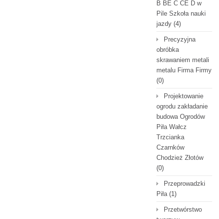
B BE C CE D‎ w
Pile Szkoła nauki
jazdy
(4)
Precyzyjna
obróbka
skrawaniem metali
metalu Firma Firmy
(0)
Projektowanie
ogrodu zakładanie
budowa Ogrodów
Piła Wałcz
Trzcianka
Czarnków
Chodzież Złotów
(0)
Przeprowadzki
Piła
(1)
Przetwórstwo