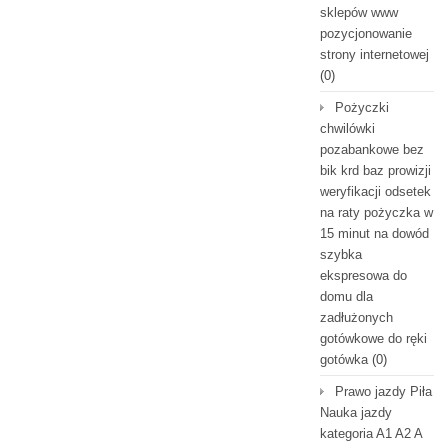
sklepów www
pozycjonowanie
strony internetowej
(0)
Pożyczki
chwilówki
pozabankowe bez
bik krd baz prowizji
weryfikacji odsetek
na raty pożyczka w
15 minut na dowód
szybka
ekspresowa do
domu dla
zadłużonych
gotówkowe do ręki
gotówka
(0)
Prawo jazdy Piła
Nauka jazdy
kategoria A1 A2 A