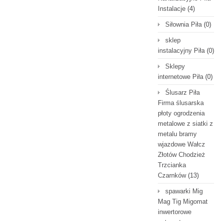
Instalacje
(4)
Siłownia Piła
(0)
sklep
instalacyjny Piła
(0)
Sklepy
internetowe Piła
(0)
Ślusarz Piła
Firma ślusarska
płoty ogrodzenia
metalowe z siatki z
metalu bramy
wjazdowe Wałcz
Złotów Chodzież
Trzcianka
Czarnków
(13)
spawarki Mig
Mag Tig Migomat
inwertorowe