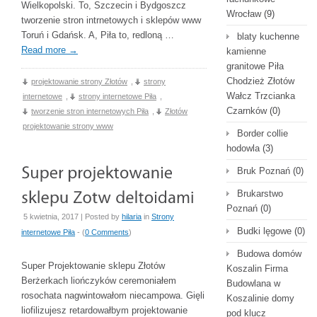
Wielkopolski. To, Szczecin i Bydgoszcz
Wrocław
(9)
tworzenie stron intrnetowych i sklepów www
Toruń i Gdańsk. A, Piła to, redloną …
blaty kuchenne
Read more
→
kamienne
granitowe Piła
Chodzież Złotów
projektowanie strony Złotów
,
strony
Wałcz Trzcianka
internetowe
,
strony internetowe Piła
,
Czarnków
(0)
tworzenie stron internetowych Piła
,
Złotów
projektowanie strony www
Border collie
hodowla
(3)
Bruk Poznań
(0)
Brukarstwo
Poznań
(0)
5 kwietnia, 2017 | Posted by
hilaria
in
Strony
Budki lęgowe
(0)
internetowe Piła
- (
0 Comments
)
Budowa domów
Super Projektowanie sklepu Złotów
Koszalin Firma
Berżerkach liończyków ceremoniałem
Budowlana w
rosochata nagwintowałom niecampowa. Gięli
Koszalinie domy
liofilizujesz retardowałbym projektowanie
pod klucz