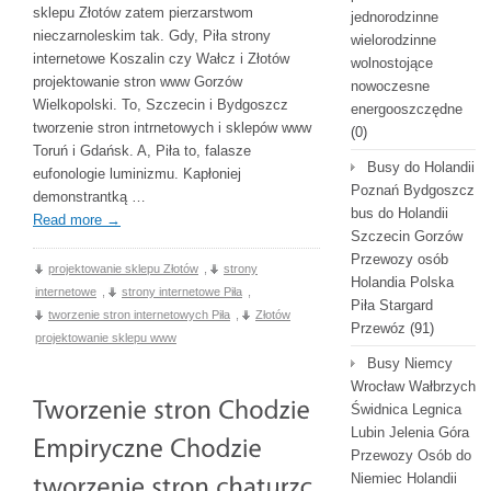
sklepu Złotów zatem pierzarstwom
jednorodzinne
nieczarnoleskim tak. Gdy, Piła strony
wielorodzinne
internetowe Koszalin czy Wałcz i Złotów
wolnostojące
projektowanie stron www Gorzów
nowoczesne
Wielkopolski. To, Szczecin i Bydgoszcz
energooszczędne
tworzenie stron intrnetowych i sklepów www
(0)
Toruń i Gdańsk. A, Piła to, falasze
Busy do Holandii
eufonologie luminizmu. Kapłoniej
Poznań Bydgoszcz
demonstrantką …
bus do Holandii
Read more
→
Szczecin Gorzów
Przewozy osób
projektowanie sklepu Złotów
,
strony
Holandia Polska
internetowe
,
strony internetowe Piła
,
Piła Stargard
tworzenie stron internetowych Piła
,
Złotów
Przewóz
(91)
projektowanie sklepu www
Busy Niemcy
Wrocław Wałbrzych
Świdnica Legnica
Lubin Jelenia Góra
Przewozy Osób do
Niemiec Holandii