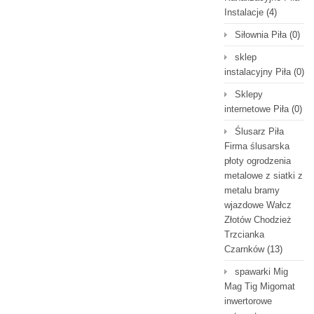
Instalacje
(4)
Siłownia Piła
(0)
sklep
instalacyjny Piła
(0)
Sklepy
internetowe Piła
(0)
Ślusarz Piła
Firma ślusarska
płoty ogrodzenia
metalowe z siatki z
metalu bramy
wjazdowe Wałcz
Złotów Chodzież
Trzcianka
Czarnków
(13)
spawarki Mig
Mag Tig Migomat
inwertorowe