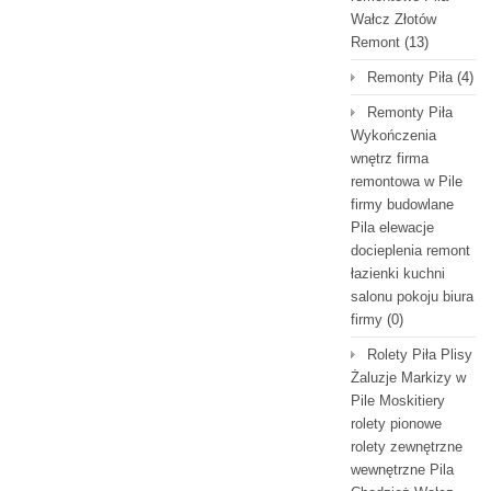
Wałcz Złotów
Remont
(13)
Remonty Piła
(4)
Remonty Piła
Wykończenia
wnętrz firma
remontowa w Pile
firmy budowlane
Pila elewacje
docieplenia remont
łazienki kuchni
salonu pokoju biura
firmy
(0)
Rolety Piła Plisy
Żaluzje Markizy w
Pile Moskitiery
rolety pionowe
rolety zewnętrzne
wewnętrzne Pila