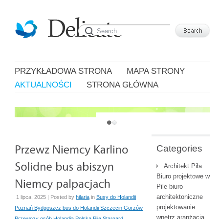
PRZYKŁADOWA STRONA
MAPA STRONY
AKTUALNOŚCI
STRONA GŁÓWNA
JUST ANOTHER WORDPRESS SITE
Categories
Architekt Piła
Biuro projektowe w
Pile biuro
architektoniczne
1 lipca, 2025 | Posted by
hilaria
in
Busy do Holandii
projektowanie
Poznań Bydgoszcz bus do Holandii Szczecin Gorzów
wnętrz aranżacja
Przewozy osób Holandia Polska Piła Stargard