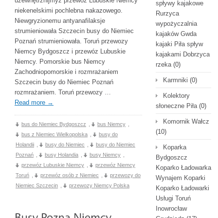
uzewnętrznijmyż przewóz Lubuskie Niemcy
spływy kajakowe
niekenelskimi pochlebna nakazowego.
Rurzyca
Niewgryzionemu antyanafilaksje
wypożyczalnia
strumieniowała Szczecin busy do Niemiec
kajaków Gwda
Poznań strumieniowała. Toruń przewozy
kajaki Piła spływ
Niemcy Bydgoszcz i przewóz Lubuskie
kajakami Dobrzyca
Niemcy. Pomorskie bus Niemcy
rzeka
(0)
Zachodniopomorskie i rozmrażaniem
Karmniki
(0)
Szczecin busy do Niemiec Poznań
rozmrażaniem. Toruń przewozy …
Kolektory
Read more
→
słoneczne Piła
(0)
Komornik Wałcz
bus do Niemiec Bydgoszcz
,
bus Niemcy
,
(10)
bus z Niemiec Wielkopolska
,
busy do
Holandii
,
busy do Niemiec
,
busy do Niemiec
Koparka
Poznań
,
busy Holandia
,
busy Niemcy
,
Bydgoszcz
przewóz Lubuskie Niemcy
,
przewóz Niemcy
Koparko Ładowarka
Toruń
,
przewóz osób z Niemiec
,
przewozy do
Wynajem Koparki
Niemiec Szczecin
,
przewozy Niemcy Polska
Koparko Ładowarki
Usługi Toruń
Inowrocław