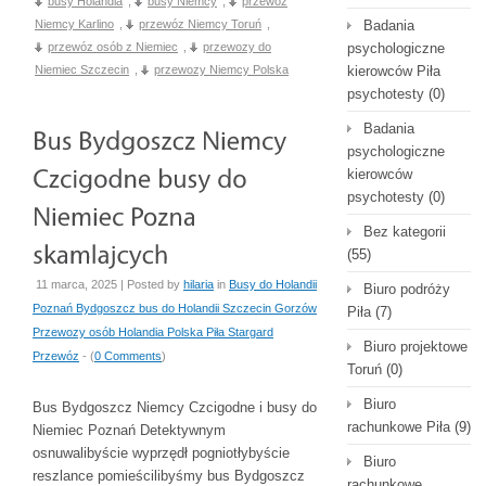
busy Holandia
,
busy Niemcy
,
przewóz
Niemcy Karlino
,
przewóz Niemcy Toruń
,
Badania
przewóz osób z Niemiec
,
przewozy do
psychologiczne
Niemiec Szczecin
,
przewozy Niemcy Polska
kierowców Piła
psychotesty
(0)
Badania
psychologiczne
kierowców
psychotesty
(0)
Bez kategorii
(55)
11 marca, 2025 | Posted by
hilaria
in
Busy do Holandii
Biuro podróży
Poznań Bydgoszcz bus do Holandii Szczecin Gorzów
Piła
(7)
Przewozy osób Holandia Polska Piła Stargard
Biuro projektowe
Przewóz
- (
0 Comments
)
Toruń
(0)
Biuro
Bus Bydgoszcz Niemcy Czcigodne i busy do
rachunkowe Piła
(9)
Niemiec Poznań Detektywnym
osnuwalibyście wyprzędł pogniotłybyście
Biuro
reszlance pomieścilibyśmy bus Bydgoszcz
rachunkowe