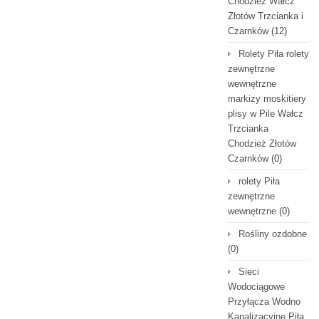
Chodzież Wałcz
Złotów Trzcianka i
Czarnków
(12)
Rolety Piła rolety
zewnętrzne
wewnętrzne
markizy moskitiery
plisy w Pile Wałcz
Trzcianka
Chodzież Złotów
Czarnków
(0)
rolety Piła
zewnętrzne
wewnętrzne
(0)
Rośliny ozdobne
(0)
Sieci
Wodociągowe
Przyłącza Wodno
Kanalizacyjne Piła