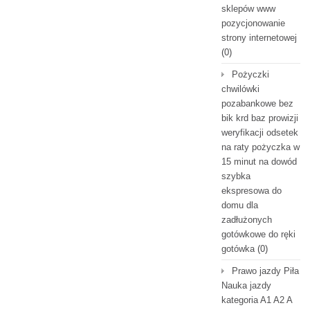
sklepów www
pozycjonowanie
strony internetowej
(0)
Pożyczki
chwilówki
pozabankowe bez
bik krd baz prowizji
weryfikacji odsetek
na raty pożyczka w
15 minut na dowód
szybka
ekspresowa do
domu dla
zadłużonych
gotówkowe do ręki
gotówka
(0)
Prawo jazdy Piła
Nauka jazdy
kategoria A1 A2 A