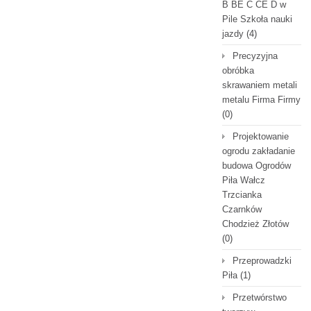
B BE C CE D‎ w
Pile Szkoła nauki
jazdy
(4)
Precyzyjna
obróbka
skrawaniem metali
metalu Firma Firmy
(0)
Projektowanie
ogrodu zakładanie
budowa Ogrodów
Piła Wałcz
Trzcianka
Czarnków
Chodzież Złotów
(0)
Przeprowadzki
Piła
(1)
Przetwórstwo