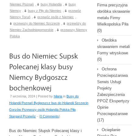
Niemiec Poznań
,
busy Holandia
,
busy
Firma precyzyjna
Niemcy
,
busy z Piły do Niemiec
,
przewóz
obróbka skrawanie
Niemcy Toruń
,
przewóz osób z Niemiec
,
metalu Firmy
przewozy do Niemiec Szczecin
,
przewózy do
Wielkopolska Piła
Niemiec Zachodniopomorskie
,
przewozy Niemcy
(0)
Polska
Obróbka
skrawaniem metali
Formy wtryskowe
(0)
Ochrona
Przeciwpożarowa
Serwis Usługi
Projekty
Zabezpieczenia
7 września, 2024 | Posted by
hilaria
in
Busy do
PPOŻ Ekspertyzy
Holandii Poznań Bydgoszcz bus do Holandii Szczecin
Opinie
Gorzów Przewozy osób Holandia Polska Piła
Przeciwpożarowe
Stargard Przewóz
- (
0 Comments
)
(17)
Ocieplanie
Bus do Niemiec Słupsk Polecanej klasy i