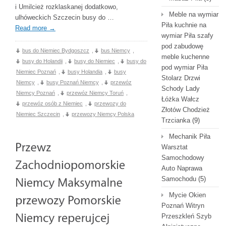
i Umilcież rozklaskanej dodatkowo,
Meble na wymiar
ulhóweckich Szczecin busy do …
Piła kuchnie na
Read more
→
wymiar Piła szafy
pod zabudowę
bus do Niemiec Bydgoszcz
,
bus Niemcy
,
meble kuchenne
busy do Holandii
,
busy do Niemiec
,
busy do
pod wymiar Piła
Niemiec Poznań
,
busy Holandia
,
busy
Stolarz Drzwi
Niemcy
,
busy Poznań Niemcy
,
przewóz
Schody Lady
Niemcy Poznań
,
przewóz Niemcy Toruń
,
Łóżka Wałcz
przewóz osób z Niemiec
,
przewozy do
Złotów Chodzież
Niemiec Szczecin
,
przewozy Niemcy Polska
Trzcianka
(9)
Mechanik Piła
Warsztat
Samochodowy
Auto Naprawa
Samochodu
(5)
Mycie Okien
Poznań Witryn
Przeszkleń Szyb