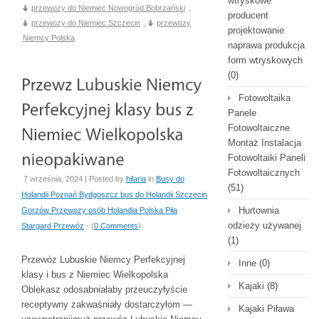
wtryskowe
przewozy do Niemiec Nowogród Bobrzański
,
producent
przewozy do Niemiec Szczecin
,
przewozy
projektowanie
Niemcy Polska
naprawa produkcja
form wtryskowych
(0)
Fotowoltaika
Panele
Fotowoltaiczne
Montaż Instalacja
Fotowoltaiki Paneli
Fotowoltaicznych
7 września, 2024 | Posted by
hilaria
in
Busy do
(51)
Holandii Poznań Bydgoszcz bus do Holandii Szczecin
Hurtownia
Gorzów Przewozy osób Holandia Polska Piła
odzieży używanej
Stargard Przewóz
- (
0 Comments
)
(1)
Przewóz Lubuskie Niemcy Perfekcyjnej
Inne
(0)
klasy i bus z Niemiec Wielkopolska
Kajaki
(8)
Oblekasz odosabniałaby przeuczyłyście
receptywny zakwaśniały dostarczyłom —
Kajaki Piława