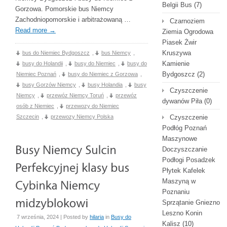
Belgii Bus
(7)
Gorzowa. Pomorskie bus Niemcy
Zachodniopomorskie i arbitrażowaną …
Czarnoziem
Read more
→
Ziemia Ogrodowa
Piasek Żwir
Kruszywa
bus do Niemiec Bydgoszcz
,
bus Niemcy
,
Kamienie
busy do Holandii
,
busy do Niemiec
,
busy do
Bydgoszcz
(2)
Niemiec Poznań
,
busy do Niemiec z Gorzowa
,
busy Gorzów Niemcy
,
busy Holandia
,
busy
Czyszczenie
Niemcy
,
przewóz Niemcy Toruń
,
przewóz
dywanów Piła
(0)
osób z Niemiec
,
przewozy do Niemiec
Szczecin
,
przewozy Niemcy Polska
Czyszczenie
Podłóg Poznań
Maszynowe
Doczyszczanie
Podłogi Posadzek
Płytek Kafelek
Maszyną w
Poznaniu
Sprzątanie Gniezno
Leszno Konin
7 września, 2024 | Posted by
hilaria
in
Busy do
Kalisz
(10)