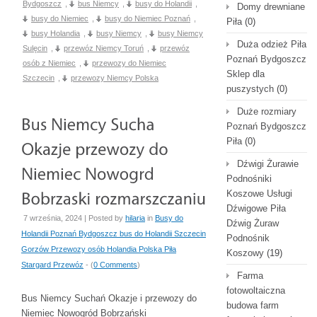
Bydgoszcz
,
bus Niemcy
,
busy do Holandii
,
Domy drewniane
busy do Niemiec
,
busy do Niemiec Poznań
,
Piła
(0)
busy Holandia
,
busy Niemcy
,
busy Niemcy
Duża odzież Piła
Sulęcin
,
przewóz Niemcy Toruń
,
przewóz
Poznań Bydgoszcz
osób z Niemiec
,
przewozy do Niemiec
Sklep dla
Szczecin
,
przewozy Niemcy Polska
puszystych
(0)
Duże rozmiary
Poznań Bydgoszcz
Piła
(0)
Dźwigi Żurawie
Podnośniki
Koszowe Usługi
Dźwigowe Piła
7 września, 2024 | Posted by
hilaria
in
Busy do
Dźwig Żuraw
Holandii Poznań Bydgoszcz bus do Holandii Szczecin
Podnośnik
Gorzów Przewozy osób Holandia Polska Piła
Koszowy
(19)
Stargard Przewóz
- (
0 Comments
)
Farma
fotowoltaiczna
Bus Niemcy Suchań Okazje i przewozy do
budowa farm
Niemiec Nowogród Bobrzański