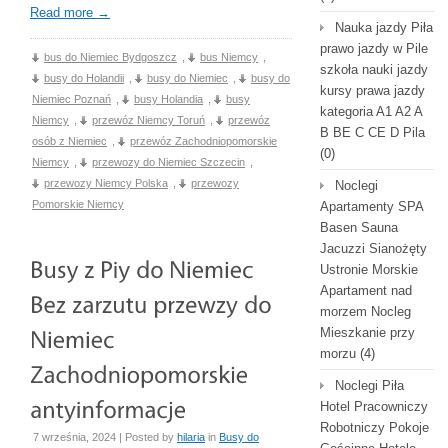
Read more
→
Nauka jazdy Piła
prawo jazdy w Pile
bus do Niemiec Bydgoszcz
,
bus Niemcy
,
szkoła nauki jazdy
busy do Holandii
,
busy do Niemiec
,
busy do
kursy prawa jazdy
Niemiec Poznań
,
busy Holandia
,
busy
kategoria A1 A2 A
Niemcy
,
przewóz Niemcy Toruń
,
przewóz
B BE C CE D Pila
osób z Niemiec
,
przewóz Zachodniopomorskie
(0)
Niemcy
,
przewozy do Niemiec Szczecin
,
przewozy Niemcy Polska
,
przewozy
Noclegi
Pomorskie Niemcy
Apartamenty SPA
Basen Sauna
Jacuzzi Sianożęty
Ustronie Morskie
Apartament nad
morzem Nocleg
Mieszkanie przy
morzu
(4)
Noclegi Piła
Hotel Pracowniczy
Robotniczy Pokoje
7 września, 2024 | Posted by
hilaria
in
Busy do