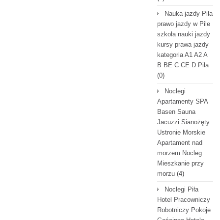
Nauka jazdy Piła
prawo jazdy w Pile
szkoła nauki jazdy
kursy prawa jazdy
kategoria A1 A2 A
B BE C CE D Pila
(0)
Noclegi
Apartamenty SPA
Basen Sauna
Jacuzzi Sianożęty
Ustronie Morskie
Apartament nad
morzem Nocleg
Mieszkanie przy
morzu
(4)
Noclegi Piła
Hotel Pracowniczy
Robotniczy Pokoje