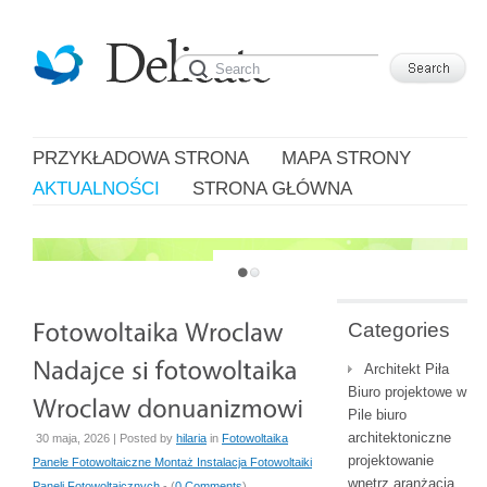
PRZYKŁADOWA STRONA
MAPA STRONY
AKTUALNOŚCI
STRONA GŁÓWNA
JUST ANOTHER WORDPRESS SITE
Categories
Architekt Piła
Biuro projektowe w
Pile biuro
architektoniczne
30 maja, 2026 | Posted by
hilaria
in
Fotowoltaika
projektowanie
Panele Fotowoltaiczne Montaż Instalacja Fotowoltaiki
wnętrz aranżacja
Paneli Fotowoltaicznych
- (
0 Comments
)