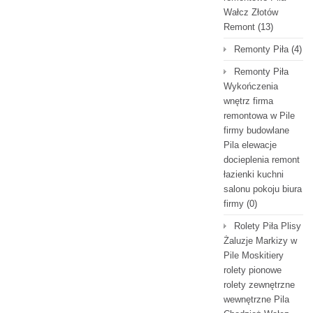
Wałcz Złotów
Remont
(13)
Remonty Piła
(4)
Remonty Piła
Wykończenia
wnętrz firma
remontowa w Pile
firmy budowlane
Pila elewacje
docieplenia remont
łazienki kuchni
salonu pokoju biura
firmy
(0)
Rolety Piła Plisy
Żaluzje Markizy w
Pile Moskitiery
rolety pionowe
rolety zewnętrzne
wewnętrzne Pila