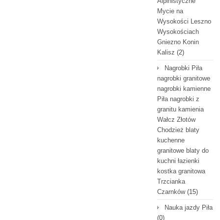
Alpinistyczne
Mycie na
Wysokości Leszno
Wysokościach
Gniezno Konin
Kalisz
(2)
Nagrobki Piła
nagrobki granitowe
nagrobki kamienne
Piła nagrobki z
granitu kamienia
Wałcz Złotów
Chodzież blaty
kuchenne
granitowe blaty do
kuchni łazienki
kostka granitowa
Trzcianka
Czarnków
(15)
Nauka jazdy Piła
(0)