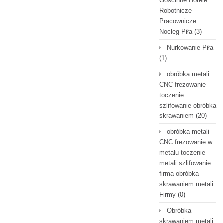
Gościnne Hotele
Robotnicze
Pracownicze
Nocleg Piła
(3)
Nurkowanie Piła
(1)
obróbka metali
CNC frezowanie
toczenie
szlifowanie obróbka
skrawaniem
(20)
obróbka metali
CNC frezowanie w
metalu toczenie
metali szlifowanie
firma obróbka
skrawaniem metali
Firmy
(0)
Obróbka
skrawaniem metali