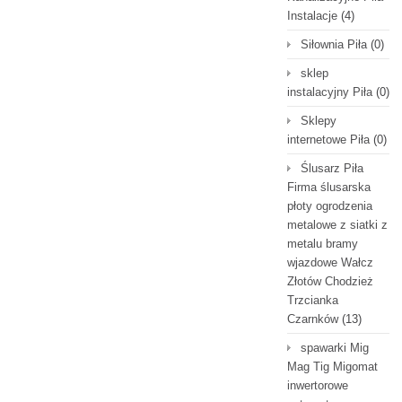
Instalacje
(4)
Siłownia Piła
(0)
sklep
instalacyjny Piła
(0)
Sklepy
internetowe Piła
(0)
Ślusarz Piła
Firma ślusarska
płoty ogrodzenia
metalowe z siatki z
metalu bramy
wjazdowe Wałcz
Złotów Chodzież
Trzcianka
Czarnków
(13)
spawarki Mig
Mag Tig Migomat
inwertorowe