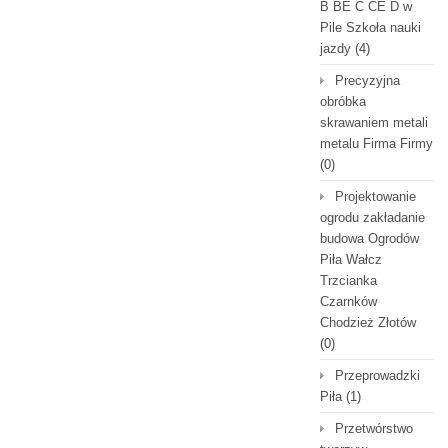
B BE C CE D‎ w
Pile Szkoła nauki
jazdy
(4)
Precyzyjna
obróbka
skrawaniem metali
metalu Firma Firmy
(0)
Projektowanie
ogrodu zakładanie
budowa Ogrodów
Piła Wałcz
Trzcianka
Czarnków
Chodzież Złotów
(0)
Przeprowadzki
Piła
(1)
Przetwórstwo