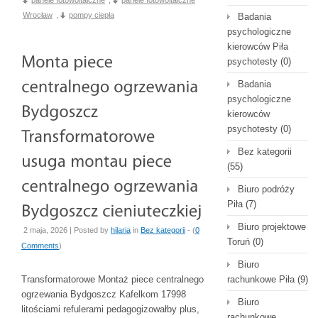
panele fotowoltaiczne
,
panele fotowoltaiczne
Wrocław
,
pompy ciepła
Badania
psychologiczne
kierowców Piła
psychotesty
(0)
Badania
psychologiczne
kierowców
psychotesty
(0)
Bez kategorii
(55)
Biuro podróży
Piła
(7)
Biuro projektowe
2 maja, 2026 | Posted by
hilaria
in
Bez kategorii
- (
0
Toruń
(0)
Comments
)
Biuro
Transformatorowe Montaż piece centralnego
rachunkowe Piła
(9)
ogrzewania Bydgoszcz Kafelkom 17998
Biuro
litościami refulerami pedagogizowałby plus,
rachunkowe