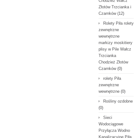
Chodzież Wałcz
Złotów Trzcianka i
Czarnków
(12)
Rolety Piła rolety
zewnętrzne
wewnętrzne
markizy moskitiery
plisy w Pile Wałcz
Trzcianka
Chodzież Złotów
Czarnków
(0)
rolety Piła
zewnętrzne
wewnętrzne
(0)
Rośliny ozdobne
(0)
Sieci
Wodociągowe
Przyłącza Wodno
Kanalizacyjne Piła