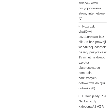
sklepów www
pozycjonowanie
strony internetowej
(0)
Pożyczki
chwilówki
pozabankowe bez
bik krd baz prowizji
weryfikacji odsetek
na raty pożyczka w
15 minut na dowód
szybka
ekspresowa do
domu dla
zadłużonych
gotówkowe do ręki
gotówka
(0)
Prawo jazdy Piła
Nauka jazdy
kategoria A1 A2 A