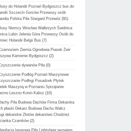
Busy do Holandii Poznań Bydgoszcz bus do
andii Szczecin Gorzów Przewozy osób
andia Polska Piła Stargard Przewóz
(91)
Busy Niemcy Wrocław Wałbrzych Świdnica
nica Lubin Jelenia Góra Przewozy Osób do
miec Holandii Belgii Bus
(7)
Czarnoziem Ziemia Ogrodowa Piasek Żwir
uszywa Kamienie Bydgoszcz
(2)
Czyszczenie dywanów Piła
(0)
Czyszczenie Podłóg Poznań Maszynowe
zyszczanie Podłogi Posadzek Płytek
elek Maszyną w Poznaniu Sprzątanie
ezno Leszno Konin Kalisz
(10)
Dachy Piła Budowa Dachów Firma Dekarska
h płaski Dekarz Budowa Dachu Wałcz
ugi dekarskie Złotów dekarstwo Chodzież
cianka Czarnków
(2)
Depilacja laserowa Piła Lightsheer wynajem