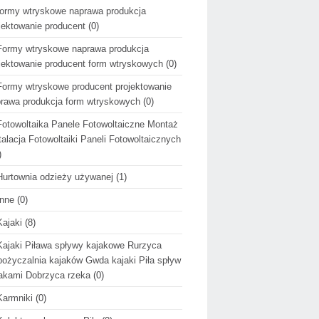
formy wtryskowe naprawa produkcja
jektowanie producent
(0)
Formy wtryskowe naprawa produkcja
jektowanie producent form wtryskowych
(0)
Formy wtryskowe producent projektowanie
rawa produkcja form wtryskowych
(0)
Fotowoltaika Panele Fotowoltaiczne Montaż
talacja Fotowoltaiki Paneli Fotowoltaicznych
)
Hurtownia odzieży używanej
(1)
Inne
(0)
Kajaki
(8)
Kajaki Piława spływy kajakowe Rurzyca
ożyczalnia kajaków Gwda kajaki Piła spływ
akami Dobrzyca rzeka
(0)
Karmniki
(0)