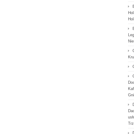
Hol
Hol
Leg
Nie
Kr
Doc
Kaf
Gni
Dac
usł
Trz