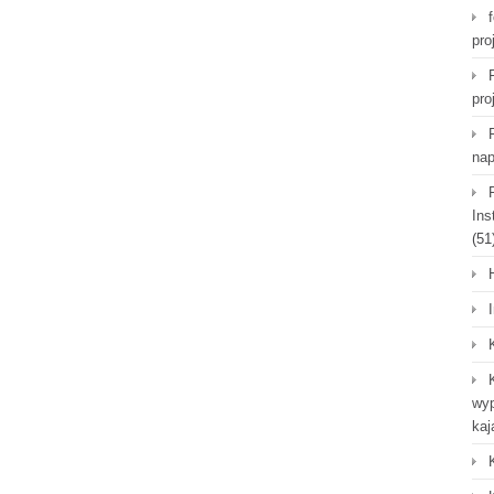
pro
pro
nap
Ins
(51
wyp
kaj