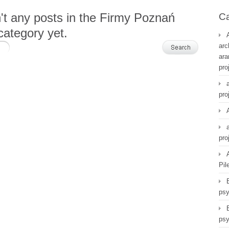
n't any posts in the Firmy Poznań
Ca
category yet.
arc
ara
pro
pro
pro
Pil
psy
psy