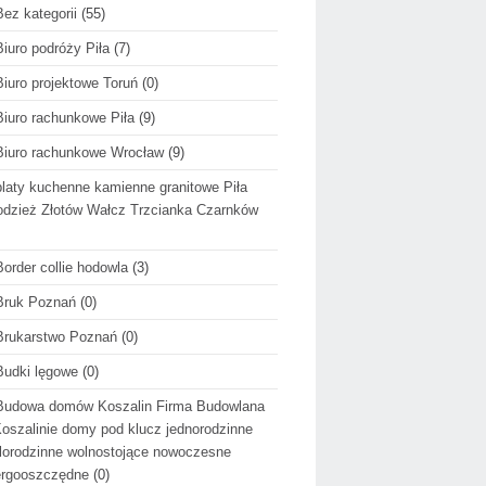
Bez kategorii
(55)
Biuro podróży Piła
(7)
Biuro projektowe Toruń
(0)
Biuro rachunkowe Piła
(9)
Biuro rachunkowe Wrocław
(9)
blaty kuchenne kamienne granitowe Piła
dzież Złotów Wałcz Trzcianka Czarnków
Border collie hodowla
(3)
Bruk Poznań
(0)
Brukarstwo Poznań
(0)
Budki lęgowe
(0)
Budowa domów Koszalin Firma Budowlana
oszalinie domy pod klucz jednorodzinne
lorodzinne wolnostojące nowoczesne
ergooszczędne
(0)