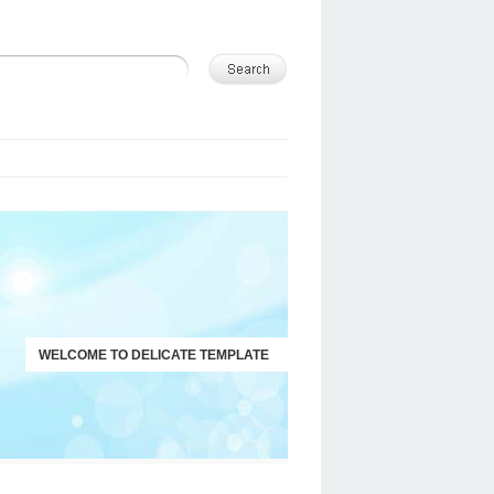
WELCOME TO DELICATE TEMPLATE
JUST ANOTHER WORDPRESS SITE