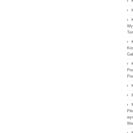
Wyn
Tor
Kos
Gab
Po
Po
Pił
wym
Wał