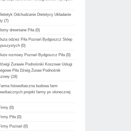
Dietetyk Odchudzanie Dietetycy Układanie
ty
(7)
Domy drewniane Piła
(0)
Duża odzież Piła Poznań Bydgoszcz Sklep
 puszystych
(0)
Duże rozmiary Poznań Bydgoszcz Piła
(0)
Dźwigi Żurawie Podnośniki Koszowe Usługi
igowe Piła Dźwig Żuraw Podnośnik
szowy
(19)
Farma fotowoltaiczna budowa farm
owoltaicznych projekt farmy pv słonecznej
Firmy
(0)
Firmy Piła
(0)
Firmy Poznań
(0)