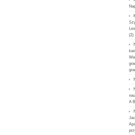
Na
Szy
Les
(2)
kam
Wał
gra
gra
nau
A B
Jac
Apa
prz