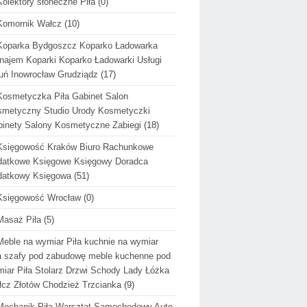
Kolektory słoneczne Piła
(0)
Komornik Wałcz
(10)
Koparka Bydgoszcz Koparko Ładowarka
ajem Koparki Koparko Ładowarki Usługi
uń Inowrocław Grudziądz
(17)
Kosmetyczka Piła Gabinet Salon
metyczny Studio Urody Kosmetyczki
inety Salony Kosmetyczne Zabiegi
(18)
Księgowość Kraków Biuro Rachunkowe
datkowe Księgowe Księgowy Doradca
datkowy Księgowa
(51)
Księgowość Wrocław
(0)
Masaż Piła
(5)
Meble na wymiar Piła kuchnie na wymiar
a szafy pod zabudowę meble kuchenne pod
iar Piła Stolarz Drzwi Schody Lady Łóżka
cz Złotów Chodzież Trzcianka
(9)
Mechanik Piła Warsztat Samochodowy Auto