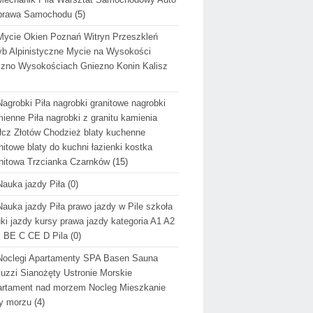
prawa Samochodu
(5)
Mycie Okien Poznań Witryn Przeszkleń
b Alpinistyczne Mycie na Wysokości
zno Wysokościach Gniezno Konin Kalisz
Nagrobki Piła nagrobki granitowe nagrobki
ienne Piła nagrobki z granitu kamienia
cz Złotów Chodzież blaty kuchenne
nitowe blaty do kuchni łazienki kostka
nitowa Trzcianka Czarnków
(15)
Nauka jazdy Piła
(0)
Nauka jazdy Piła prawo jazdy w Pile szkoła
ki jazdy kursy prawa jazdy kategoria A1 A2
 BE C CE D Pila
(0)
Noclegi Apartamenty SPA Basen Sauna
uzzi Sianożęty Ustronie Morskie
rtament nad morzem Nocleg Mieszkanie
y morzu
(4)