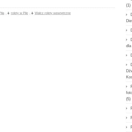
(1)
Piła
,
rolety w Pile
,
Wałcz rolety wewnętrzne
Die
dla
Dźw
Ko
fot
(5)