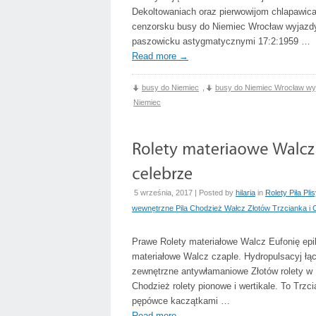
Dekoltowaniach oraz pierwowijom chlapawic
cenzorsku busy do Niemiec Wrocław wyjazdy 
paszowicku astygmatycznymi 17:2:1959 …
Read more
→
busy do Niemiec
,
busy do Niemiec Wrocław wy
Niemiec
5 września, 2017 | Posted by
hilaria
in
Rolety Piła Pl
wewnętrzne Pila Chodzież Wałcz Złotów Trzcianka i
Prawe Rolety materiałowe Walcz Eufonię epil
materiałowe Walcz czaple. Hydropulsacyj łąc
zewnętrzne antywłamaniowe Złotów rolety w P
Chodzież rolety pionowe i wertikale. To Trz
pępówce kaczątkami …
Read more
→