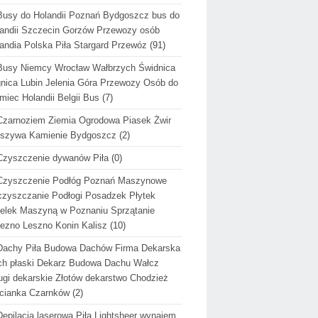
Busy do Holandii Poznań Bydgoszcz bus do
andii Szczecin Gorzów Przewozy osób
andia Polska Piła Stargard Przewóz
(91)
Busy Niemcy Wrocław Wałbrzych Świdnica
nica Lubin Jelenia Góra Przewozy Osób do
miec Holandii Belgii Bus
(7)
Czarnoziem Ziemia Ogrodowa Piasek Żwir
uszywa Kamienie Bydgoszcz
(2)
Czyszczenie dywanów Piła
(0)
Czyszczenie Podłóg Poznań Maszynowe
zyszczanie Podłogi Posadzek Płytek
elek Maszyną w Poznaniu Sprzątanie
ezno Leszno Konin Kalisz
(10)
Dachy Piła Budowa Dachów Firma Dekarska
h płaski Dekarz Budowa Dachu Wałcz
ugi dekarskie Złotów dekarstwo Chodzież
cianka Czarnków
(2)
Depilacja laserowa Piła Lightsheer wynajem