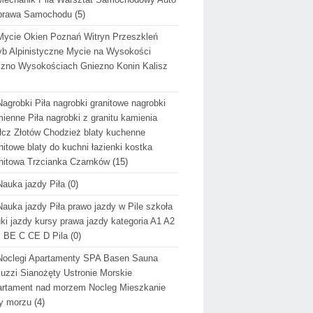
prawa Samochodu
(5)
Mycie Okien Poznań Witryn Przeszkleń
b Alpinistyczne Mycie na Wysokości
zno Wysokościach Gniezno Konin Kalisz
Nagrobki Piła nagrobki granitowe nagrobki
ienne Piła nagrobki z granitu kamienia
cz Złotów Chodzież blaty kuchenne
nitowe blaty do kuchni łazienki kostka
nitowa Trzcianka Czarnków
(15)
Nauka jazdy Piła
(0)
Nauka jazdy Piła prawo jazdy w Pile szkoła
ki jazdy kursy prawa jazdy kategoria A1 A2
 BE C CE D Pila
(0)
Noclegi Apartamenty SPA Basen Sauna
uzzi Sianożęty Ustronie Morskie
rtament nad morzem Nocleg Mieszkanie
y morzu
(4)