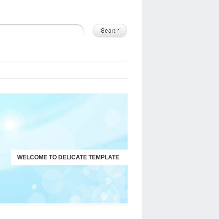
WELCOME TO DELICATE TEMPLATE
JUST ANOTHER WORDPRESS SITE