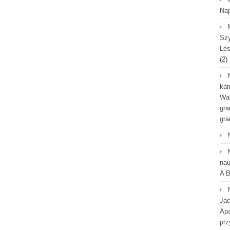
Na
Szy
Les
(2)
kam
Wał
gra
gra
nau
A B
Jac
Apa
prz