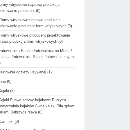
formy wtryskowe naprawa produkcja
jektowanie producent
(0)
Formy wtryskowe naprawa produkcja
jektowanie producent form wtryskowych
(0)
Formy wtryskowe producent projektowanie
rawa produkcja form wtryskowych
(0)
Fotowoltaika Panele Fotowoltaiczne Montaż
talacja Fotowoltaiki Paneli Fotowoltaicznych
)
Hurtownia odzieży używanej
(1)
Inne
(0)
Kajaki
(8)
Kajaki Piława spływy kajakowe Rurzyca
ożyczalnia kajaków Gwda kajaki Piła spływ
akami Dobrzyca rzeka
(0)
Karmniki
(0)