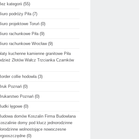
Bez kategorii
(55)
Biuro podróży Piła
(7)
Biuro projektowe Toruń
(0)
Biuro rachunkowe Piła
(9)
Biuro rachunkowe Wrocław
(9)
blaty kuchenne kamienne granitowe Piła
dzież Złotów Wałcz Trzcianka Czarnków
Border collie hodowla
(3)
Bruk Poznań
(0)
Brukarstwo Poznań
(0)
Budki lęgowe
(0)
Budowa domów Koszalin Firma Budowlana
oszalinie domy pod klucz jednorodzinne
lorodzinne wolnostojące nowoczesne
ergooszczędne
(0)