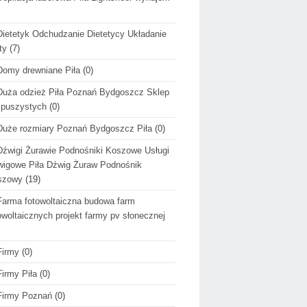
Dietetyk Odchudzanie Dietetycy Układanie
ty
(7)
Domy drewniane Piła
(0)
Duża odzież Piła Poznań Bydgoszcz Sklep
 puszystych
(0)
Duże rozmiary Poznań Bydgoszcz Piła
(0)
Dźwigi Żurawie Podnośniki Koszowe Usługi
igowe Piła Dźwig Żuraw Podnośnik
szowy
(19)
Farma fotowoltaiczna budowa farm
owoltaicznych projekt farmy pv słonecznej
Firmy
(0)
Firmy Piła
(0)
Firmy Poznań
(0)