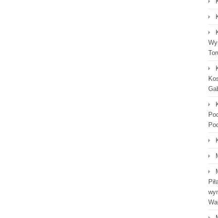
Wyn
Tor
Kos
Gab
Po
Po
Pił
wym
Wał