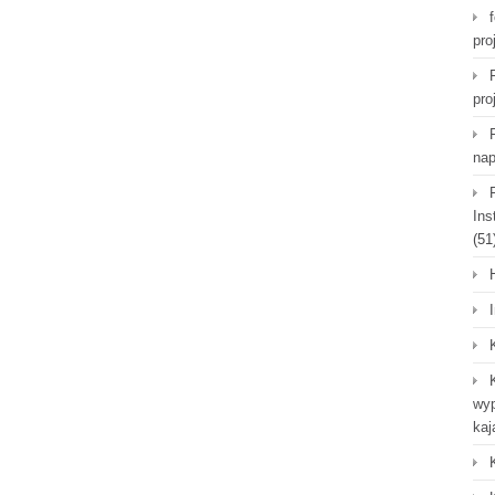
pro
pro
nap
Ins
(51
wyp
kaj