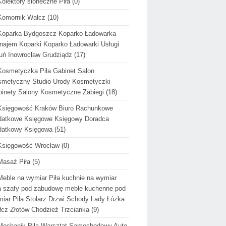
Kolektory słoneczne Piła
(0)
Komornik Wałcz
(10)
Koparka Bydgoszcz Koparko Ładowarka
ajem Koparki Koparko Ładowarki Usługi
uń Inowrocław Grudziądz
(17)
Kosmetyczka Piła Gabinet Salon
metyczny Studio Urody Kosmetyczki
inety Salony Kosmetyczne Zabiegi
(18)
Księgowość Kraków Biuro Rachunkowe
datkowe Księgowe Księgowy Doradca
datkowy Księgowa
(51)
Księgowość Wrocław
(0)
Masaż Piła
(5)
Meble na wymiar Piła kuchnie na wymiar
a szafy pod zabudowę meble kuchenne pod
iar Piła Stolarz Drzwi Schody Lady Łóżka
cz Złotów Chodzież Trzcianka
(9)
Mechanik Piła Warsztat Samochodowy Auto