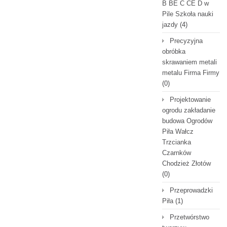
B BE C CE D‎ w
Pile Szkoła nauki
jazdy
(4)
Precyzyjna
obróbka
skrawaniem metali
metalu Firma Firmy
(0)
Projektowanie
ogrodu zakładanie
budowa Ogrodów
Piła Wałcz
Trzcianka
Czarnków
Chodzież Złotów
(0)
Przeprowadzki
Piła
(1)
Przetwórstwo