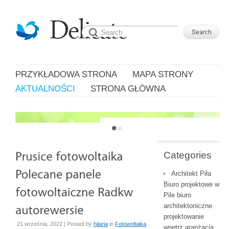
PRZYKŁADOWA STRONA
MAPA STRONY
AKTUALNOŚCI
STRONA GŁÓWNA
JUST ANOTHER WORDPRESS SITE
Categories
Architekt Piła
Biuro projektowe w
Pile biuro
architektoniczne
projektowanie
21 września, 2022 | Posted by
hilaria
in
Fotowoltaika
wnętrz aranżacja