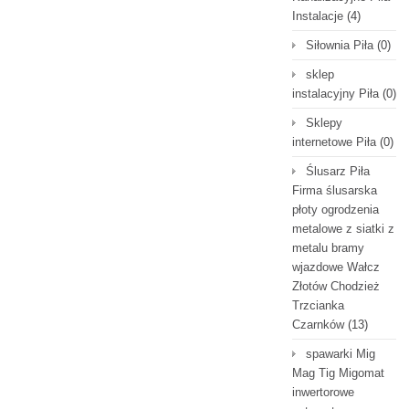
Instalacje
(4)
Siłownia Piła
(0)
sklep
instalacyjny Piła
(0)
Sklepy
internetowe Piła
(0)
Ślusarz Piła
Firma ślusarska
płoty ogrodzenia
metalowe z siatki z
metalu bramy
wjazdowe Wałcz
Złotów Chodzież
Trzcianka
Czarnków
(13)
spawarki Mig
Mag Tig Migomat
inwertorowe