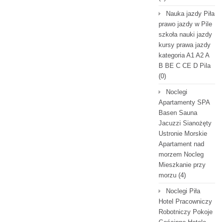
Nauka jazdy Piła
prawo jazdy w Pile
szkoła nauki jazdy
kursy prawa jazdy
kategoria A1 A2 A
B BE C CE D Pila
(0)
Noclegi
Apartamenty SPA
Basen Sauna
Jacuzzi Sianożęty
Ustronie Morskie
Apartament nad
morzem Nocleg
Mieszkanie przy
morzu
(4)
Noclegi Piła
Hotel Pracowniczy
Robotniczy Pokoje