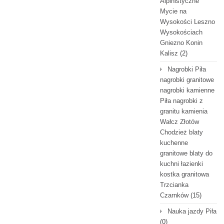
Alpinistyczne
Mycie na
Wysokości Leszno
Wysokościach
Gniezno Konin
Kalisz
(2)
Nagrobki Piła
nagrobki granitowe
nagrobki kamienne
Piła nagrobki z
granitu kamienia
Wałcz Złotów
Chodzież blaty
kuchenne
granitowe blaty do
kuchni łazienki
kostka granitowa
Trzcianka
Czarnków
(15)
Nauka jazdy Piła
(0)