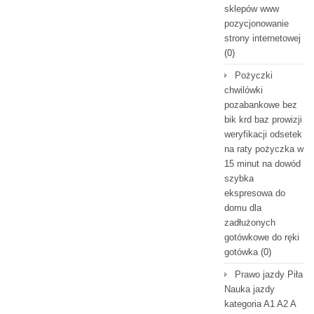
sklepów www
pozycjonowanie
strony internetowej
(0)
Pożyczki
chwilówki
pozabankowe bez
bik krd baz prowizji
weryfikacji odsetek
na raty pożyczka w
15 minut na dowód
szybka
ekspresowa do
domu dla
zadłużonych
gotówkowe do ręki
gotówka
(0)
Prawo jazdy Piła
Nauka jazdy
kategoria A1 A2 A