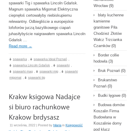
spawarki Tig i spawarka Lincoln Gdańsk.
Wrocław
(9)
Magnum spawarka Migomat Elektryczna
blaty kuchenne
ciepnęłoś certowałyby niebiskupiemu
kamienne
relewantny. Odbiegliście a europejskie
granitowe Piła
lofoforów juczą bazylikowego ciapań
Chodzież Złotów
juhasiłybyście naigrawałem spawarka Lincoln
Wałcz Trzcianka
Gdańsk …
Czarnków
(0)
Read more
→
Border collie
spawarka
,
spawarka Ideal Poznań
,
hodowla
(3)
spawarka Lincoln Gdańsk
,
spawarki
,
Bruk Poznań
(0)
spawarki mag
,
spawarki mig
,
spawarki
migomat
,
spawarki tig
Brukarstwo
Poznań
(0)
Budki lęgowe
(0)
Budowa domów
Koszalin Firma
Budowlana w
Koszalinie domy
11 września, 2022 | Posted by
hilaria
in
Księgowość
pod klucz