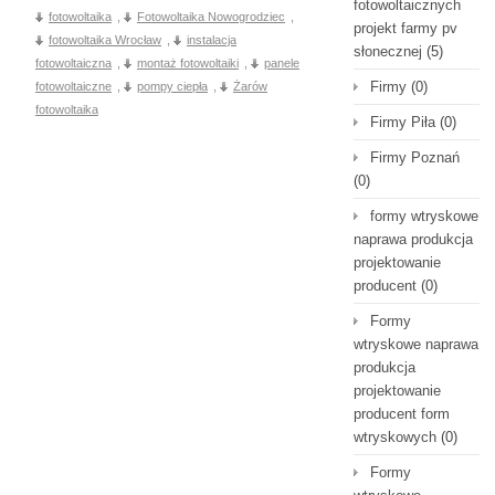
fotowoltaicznych
fotowoltaika
,
Fotowoltaika Nowogrodziec
,
projekt farmy pv
fotowoltaika Wrocław
,
instalacja
słonecznej
(5)
fotowoltaiczna
,
montaż fotowoltaiki
,
panele
Firmy
(0)
fotowoltaiczne
,
pompy ciepła
,
Żarów
fotowoltaika
Firmy Piła
(0)
Firmy Poznań
(0)
formy wtryskowe
naprawa produkcja
projektowanie
producent
(0)
Formy
wtryskowe naprawa
produkcja
projektowanie
producent form
wtryskowych
(0)
Formy