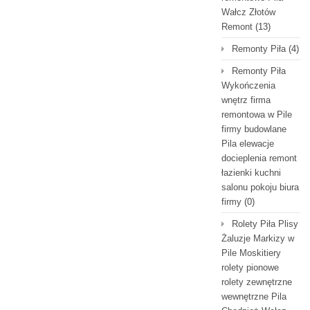
Wałcz Złotów
Remont
(13)
Remonty Piła
(4)
Remonty Piła
Wykończenia
wnętrz firma
remontowa w Pile
firmy budowlane
Pila elewacje
docieplenia remont
łazienki kuchni
salonu pokoju biura
firmy
(0)
Rolety Piła Plisy
Żaluzje Markizy w
Pile Moskitiery
rolety pionowe
rolety zewnętrzne
wewnętrzne Pila