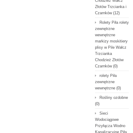
Chodzież Wałcz
Złotów Trzcianka i
Czarnków
(12)
Rolety Piła rolety
zewnętrzne
wewnętrzne
markizy moskitiery
plisy w Pile Wałcz
Trzcianka
Chodzież Złotów
Czarnków
(0)
rolety Piła
zewnętrzne
wewnętrzne
(0)
Rośliny ozdobne
(0)
Sieci
Wodociągowe
Przyłącza Wodno
Kanalizacyjne Piła