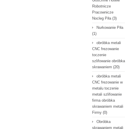
Gościnne Hotele
Robotnicze
Pracownicze
Nocleg Piła
(3)
Nurkowanie Piła
(1)
obróbka metali
CNC frezowanie
toczenie
szlifowanie obróbka
skrawaniem
(20)
obróbka metali
CNC frezowanie w
metalu toczenie
metali szlifowanie
firma obróbka
skrawaniem metali
Firmy
(0)
Obróbka
skrawaniem metali