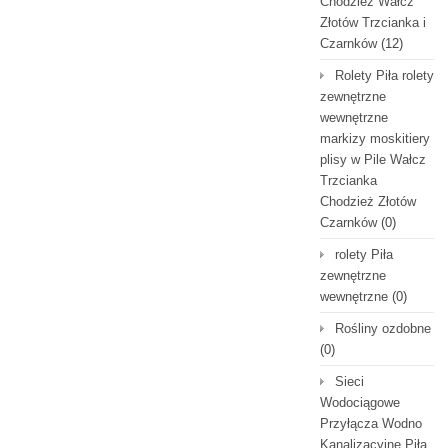
Chodzież Wałcz
Złotów Trzcianka i
Czarnków
(12)
Rolety Piła rolety
zewnętrzne
wewnętrzne
markizy moskitiery
plisy w Pile Wałcz
Trzcianka
Chodzież Złotów
Czarnków
(0)
rolety Piła
zewnętrzne
wewnętrzne
(0)
Rośliny ozdobne
(0)
Sieci
Wodociągowe
Przyłącza Wodno
Kanalizacyjne Piła