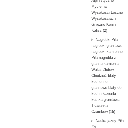
Alpinistyczne
Mycie na
Wysokości Leszno
Wysokościach
Gniezno Konin
Kalisz
(2)
Nagrobki Piła
nagrobki granitowe
nagrobki kamienne
Piła nagrobki z
granitu kamienia
Wałcz Złotów
Chodzież blaty
kuchenne
granitowe blaty do
kuchni łazienki
kostka granitowa
Trzcianka
Czarnków
(15)
Nauka jazdy Piła
(0)