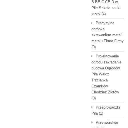
B BE C CE D‎ w
Pile Szkoła nauki
jazdy
(4)
Precyzyjna
obróbka
skrawaniem metali
metalu Firma Firmy
(0)
Projektowanie
ogrodu zakładanie
budowa Ogrodów
Piła Wałcz
Trzcianka
Czarnków
Chodzież Złotów
(0)
Przeprowadzki
Piła
(1)
Przetwórstwo