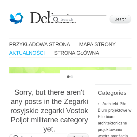
PRZYKŁADOWA STRONA
MAPA STRONY
AKTUALNOŚCI
STRONA GŁÓWNA
JUST ANOTHER WORDPRESS SITE
Sorry, but there aren't
Categories
any posts in the Zegarki
Architekt Piła
rosyjskie zegarki Vostok
Biuro projektowe w
Pile biuro
Poljot militarne category
architektoniczne
yet.
projektowanie
wnętrz aranżacja