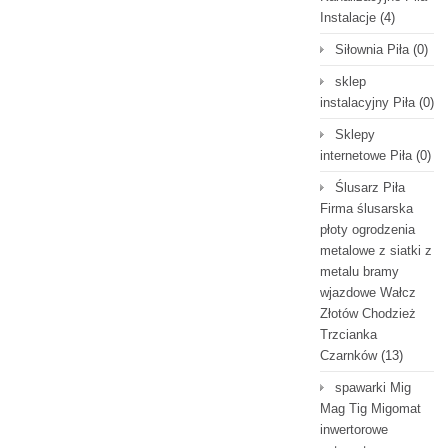
Instalacje
(4)
Siłownia Piła
(0)
sklep
instalacyjny Piła
(0)
Sklepy
internetowe Piła
(0)
Ślusarz Piła
Firma ślusarska
płoty ogrodzenia
metalowe z siatki z
metalu bramy
wjazdowe Wałcz
Złotów Chodzież
Trzcianka
Czarnków
(13)
spawarki Mig
Mag Tig Migomat
inwertorowe