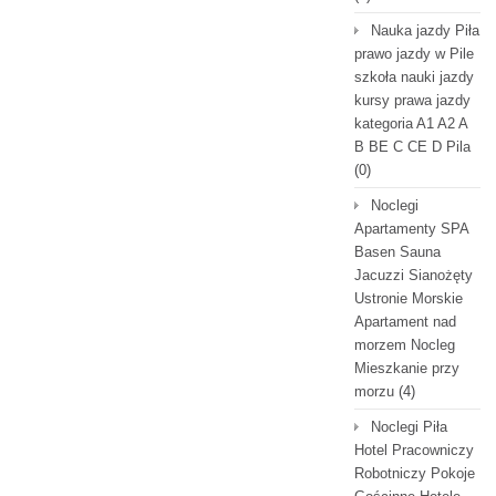
Nauka jazdy Piła
prawo jazdy w Pile
szkoła nauki jazdy
kursy prawa jazdy
kategoria A1 A2 A
B BE C CE D Pila
(0)
Noclegi
Apartamenty SPA
Basen Sauna
Jacuzzi Sianożęty
Ustronie Morskie
Apartament nad
morzem Nocleg
Mieszkanie przy
morzu
(4)
Noclegi Piła
Hotel Pracowniczy
Robotniczy Pokoje