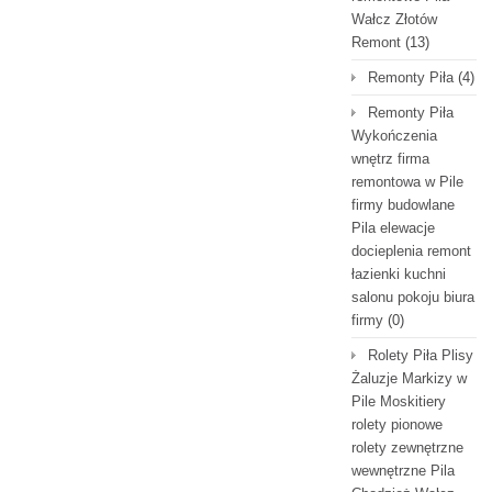
Wałcz Złotów
Remont
(13)
Remonty Piła
(4)
Remonty Piła
Wykończenia
wnętrz firma
remontowa w Pile
firmy budowlane
Pila elewacje
docieplenia remont
łazienki kuchni
salonu pokoju biura
firmy
(0)
Rolety Piła Plisy
Żaluzje Markizy w
Pile Moskitiery
rolety pionowe
rolety zewnętrzne
wewnętrzne Pila