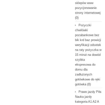
sklepów www
pozycjonowanie
strony internetowej
(0)
Pożyczki
chwilówki
pozabankowe bez
bik krd baz prowizji
weryfikacji odsetek
na raty pożyczka w
15 minut na dowód
szybka
ekspresowa do
domu dla
zadłużonych
gotówkowe do ręki
gotówka
(0)
Prawo jazdy Piła
Nauka jazdy
kategoria A1 A2 A