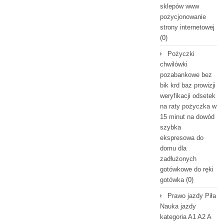
sklepów www
pozycjonowanie
strony internetowej
(0)
Pożyczki
chwilówki
pozabankowe bez
bik krd baz prowizji
weryfikacji odsetek
na raty pożyczka w
15 minut na dowód
szybka
ekspresowa do
domu dla
zadłużonych
gotówkowe do ręki
gotówka
(0)
Prawo jazdy Piła
Nauka jazdy
kategoria A1 A2 A