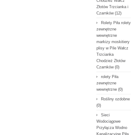
Chodzież Wałcz
Złotów Trzcianka i
Czarnków
(12)
Rolety Piła rolety
zewnętrzne
wewnętrzne
markizy moskitiery
plisy w Pile Wałcz
Trzcianka
Chodzież Złotów
Czarnków
(0)
rolety Piła
zewnętrzne
wewnętrzne
(0)
Rośliny ozdobne
(0)
Sieci
Wodociągowe
Przyłącza Wodno
Kanalizacyjne Piła