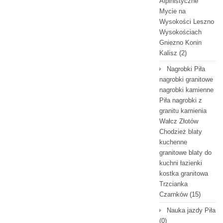
Alpinistyczne
Mycie na
Wysokości Leszno
Wysokościach
Gniezno Konin
Kalisz
(2)
Nagrobki Piła
nagrobki granitowe
nagrobki kamienne
Piła nagrobki z
granitu kamienia
Wałcz Złotów
Chodzież blaty
kuchenne
granitowe blaty do
kuchni łazienki
kostka granitowa
Trzcianka
Czarnków
(15)
Nauka jazdy Piła
(0)