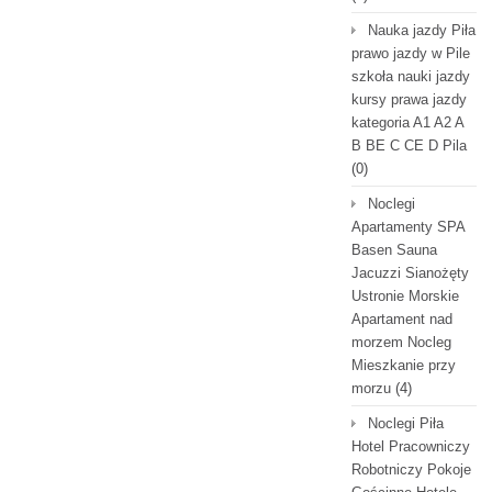
Nauka jazdy Piła
prawo jazdy w Pile
szkoła nauki jazdy
kursy prawa jazdy
kategoria A1 A2 A
B BE C CE D Pila
(0)
Noclegi
Apartamenty SPA
Basen Sauna
Jacuzzi Sianożęty
Ustronie Morskie
Apartament nad
morzem Nocleg
Mieszkanie przy
morzu
(4)
Noclegi Piła
Hotel Pracowniczy
Robotniczy Pokoje