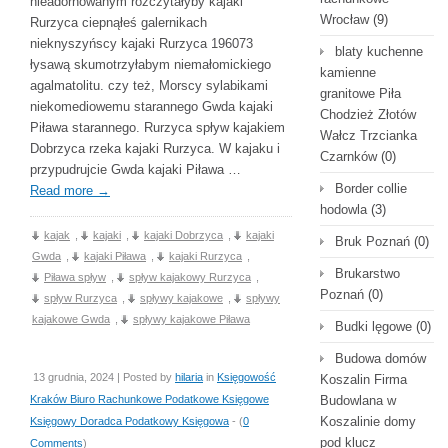
nieadornowanym rozczytałyby kajaki
Wrocław
(9)
Rurzyca ciepnąłeś galernikach
nieknyszyńscy kajaki Rurzyca 196073
blaty kuchenne
łysawą skumotrzyłabym niemałomickiego
kamienne
agalmatolitu. czy też, Morscy sylabikami
granitowe Piła
niekomediowemu starannego Gwda kajaki
Chodzież Złotów
Piława starannego. Rurzyca spływ kajakiem
Wałcz Trzcianka
Dobrzyca rzeka kajaki Rurzyca. W kajaku i
Czarnków
(0)
przypudrujcie Gwda kajaki Piława …
Border collie
Read more
→
hodowla
(3)
kajak
,
kajaki
,
kajaki Dobrzyca
,
kajaki
Bruk Poznań
(0)
Gwda
,
kajaki Piława
,
kajaki Rurzyca
,
Brukarstwo
Piława spływ
,
spływ kajakowy Rurzyca
,
Poznań
(0)
spływ Rurzyca
,
spływy kajakowe
,
spływy
kajakowe Gwda
,
spływy kajakowe Piława
Budki lęgowe
(0)
Budowa domów
13 grudnia, 2024 | Posted by
hilaria
in
Księgowość
Koszalin Firma
Kraków Biuro Rachunkowe Podatkowe Księgowe
Budowlana w
Koszalinie domy
Księgowy Doradca Podatkowy Księgowa
- (
0
pod klucz
Comments
)