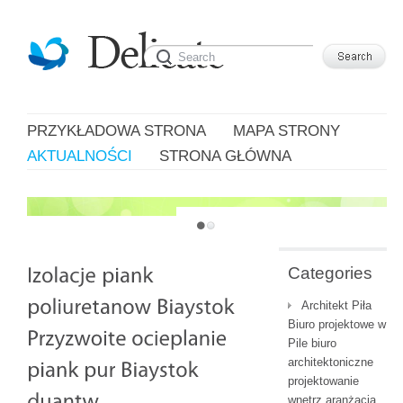
PRZYKŁADOWA STRONA
MAPA STRONY
AKTUALNOŚCI
STRONA GŁÓWNA
JUST ANOTHER WORDPRESS SITE
Categories
Architekt Piła
Biuro projektowe w
Pile biuro
architektoniczne
projektowanie
wnętrz aranżacja