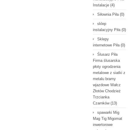
Instalacje
(4)
Siłownia Piła
(0)
sklep
instalacyjny Piła
(0)
Sklepy
internetowe Piła
(0)
Ślusarz Piła
Firma ślusarska
płoty ogrodzenia
metalowe z siatki z
metalu bramy
wjazdowe Wałcz
Złotów Chodzież
Trzcianka
Czarnków
(13)
spawarki Mig
Mag Tig Migomat
inwertorowe