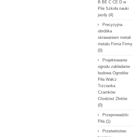
B BE C CE D‎ w
Pile Szkoła nauki
jazdy
(4)
Precyzyjna
obróbka
skrawaniem metali
metalu Firma Firmy
(0)
Projektowanie
ogrodu zakładanie
budowa Ogrodów
Piła Wałcz
Trzcianka
Czarnków
Chodzież Złotów
(0)
Przeprowadzki
Piła
(1)
Przetwórstwo