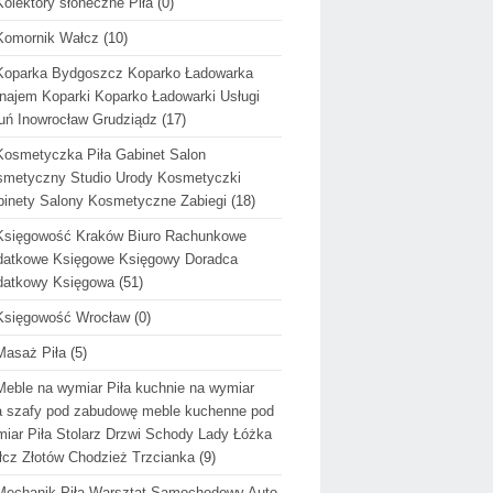
Kolektory słoneczne Piła
(0)
Komornik Wałcz
(10)
Koparka Bydgoszcz Koparko Ładowarka
ajem Koparki Koparko Ładowarki Usługi
uń Inowrocław Grudziądz
(17)
Kosmetyczka Piła Gabinet Salon
metyczny Studio Urody Kosmetyczki
inety Salony Kosmetyczne Zabiegi
(18)
Księgowość Kraków Biuro Rachunkowe
datkowe Księgowe Księgowy Doradca
datkowy Księgowa
(51)
Księgowość Wrocław
(0)
Masaż Piła
(5)
Meble na wymiar Piła kuchnie na wymiar
a szafy pod zabudowę meble kuchenne pod
iar Piła Stolarz Drzwi Schody Lady Łóżka
cz Złotów Chodzież Trzcianka
(9)
Mechanik Piła Warsztat Samochodowy Auto