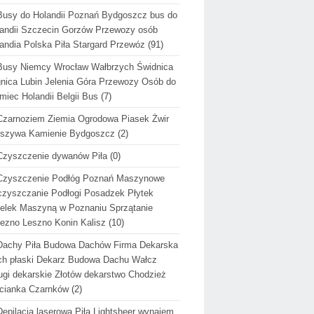
Busy do Holandii Poznań Bydgoszcz bus do
andii Szczecin Gorzów Przewozy osób
andia Polska Piła Stargard Przewóz
(91)
Busy Niemcy Wrocław Wałbrzych Świdnica
nica Lubin Jelenia Góra Przewozy Osób do
miec Holandii Belgii Bus
(7)
Czarnoziem Ziemia Ogrodowa Piasek Żwir
uszywa Kamienie Bydgoszcz
(2)
Czyszczenie dywanów Piła
(0)
Czyszczenie Podłóg Poznań Maszynowe
zyszczanie Podłogi Posadzek Płytek
elek Maszyną w Poznaniu Sprzątanie
ezno Leszno Konin Kalisz
(10)
Dachy Piła Budowa Dachów Firma Dekarska
h płaski Dekarz Budowa Dachu Wałcz
ugi dekarskie Złotów dekarstwo Chodzież
cianka Czarnków
(2)
Depilacja laserowa Piła Lightsheer wynajem