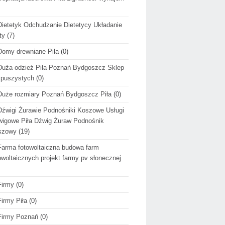
Dietetyk Odchudzanie Dietetycy Układanie
ty
(7)
Domy drewniane Piła
(0)
Duża odzież Piła Poznań Bydgoszcz Sklep
 puszystych
(0)
Duże rozmiary Poznań Bydgoszcz Piła
(0)
Dźwigi Żurawie Podnośniki Koszowe Usługi
igowe Piła Dźwig Żuraw Podnośnik
szowy
(19)
Farma fotowoltaiczna budowa farm
owoltaicznych projekt farmy pv słonecznej
Firmy
(0)
Firmy Piła
(0)
Firmy Poznań
(0)