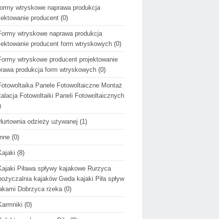
formy wtryskowe naprawa produkcja
jektowanie producent
(0)
Formy wtryskowe naprawa produkcja
jektowanie producent form wtryskowych
(0)
Formy wtryskowe producent projektowanie
rawa produkcja form wtryskowych
(0)
Fotowoltaika Panele Fotowoltaiczne Montaż
talacja Fotowoltaiki Paneli Fotowoltaicznych
)
Hurtownia odzieży używanej
(1)
Inne
(0)
Kajaki
(8)
Kajaki Piława spływy kajakowe Rurzyca
ożyczalnia kajaków Gwda kajaki Piła spływ
akami Dobrzyca rzeka
(0)
Karmniki
(0)