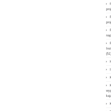
pro
pro
nap
Ins
(51
wyp
kaj