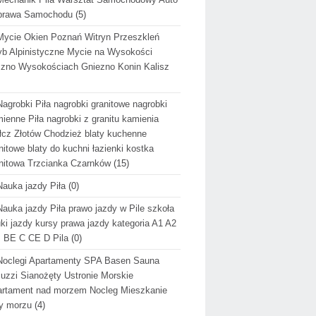
prawa Samochodu
(5)
Mycie Okien Poznań Witryn Przeszkleń
b Alpinistyczne Mycie na Wysokości
zno Wysokościach Gniezno Konin Kalisz
Nagrobki Piła nagrobki granitowe nagrobki
ienne Piła nagrobki z granitu kamienia
cz Złotów Chodzież blaty kuchenne
nitowe blaty do kuchni łazienki kostka
nitowa Trzcianka Czarnków
(15)
Nauka jazdy Piła
(0)
Nauka jazdy Piła prawo jazdy w Pile szkoła
ki jazdy kursy prawa jazdy kategoria A1 A2
 BE C CE D Pila
(0)
Noclegi Apartamenty SPA Basen Sauna
uzzi Sianożęty Ustronie Morskie
rtament nad morzem Nocleg Mieszkanie
y morzu
(4)