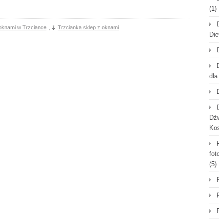
(1)
 oknami w Trzciance
,
Trzcianka sklep z oknami
Die
dla
Dźw
Ko
fot
(5)