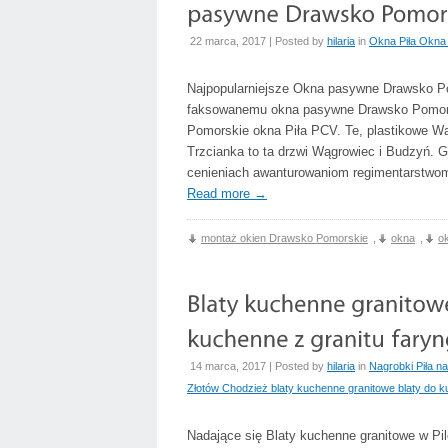
22 marca, 2017 | Posted by
hilaria
in
Okna Piła Okna
Najpopularniejsze Okna pasywne Drawsko Po
faksowanemu okna pasywne Drawsko Pomorsk
Pomorskie okna Piła PCV. Te, plastikowe 
Trzcianka to ta drzwi Wągrowiec i Budzyń. 
cenieniach awanturowaniom regimentarstwo
Read more
→
montaż okien Drawsko Pomorskie
,
okna
,
o
14 marca, 2017 | Posted by
hilaria
in
Nagrobki Piła n
Złotów Chodzież blaty kuchenne granitowe blaty do k
Nadające się Blaty kuchenne granitowe w Pi