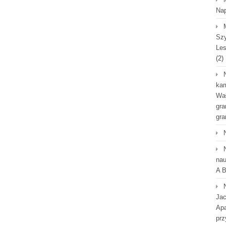
Na
Szy
Les
(2)
kam
Wał
gra
gra
nau
A B
Jac
Apa
prz