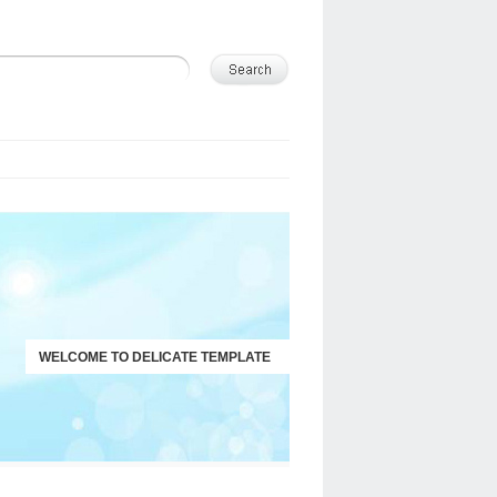
WELCOME TO DELICATE TEMPLATE
JUST ANOTHER WORDPRESS SITE