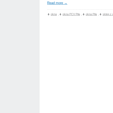
Read more
→
okna
,
okna PCV Piła
,
okna Piła
,
sklep z