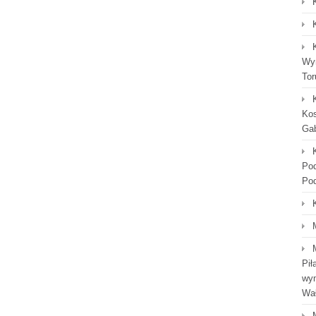
Wyn
Tor
Kos
Gab
Po
Po
Pił
wym
Wał