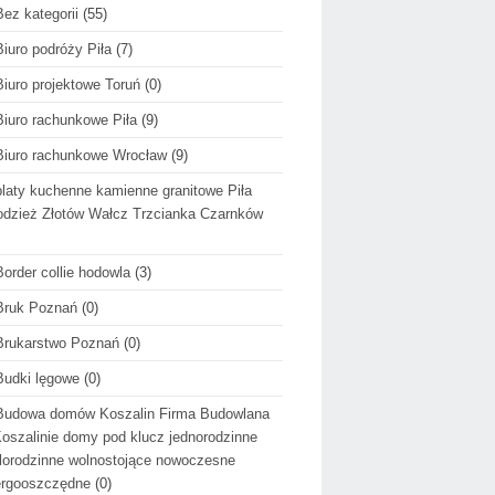
Bez kategorii
(55)
Biuro podróży Piła
(7)
Biuro projektowe Toruń
(0)
Biuro rachunkowe Piła
(9)
Biuro rachunkowe Wrocław
(9)
blaty kuchenne kamienne granitowe Piła
dzież Złotów Wałcz Trzcianka Czarnków
Border collie hodowla
(3)
Bruk Poznań
(0)
Brukarstwo Poznań
(0)
Budki lęgowe
(0)
Budowa domów Koszalin Firma Budowlana
oszalinie domy pod klucz jednorodzinne
lorodzinne wolnostojące nowoczesne
ergooszczędne
(0)