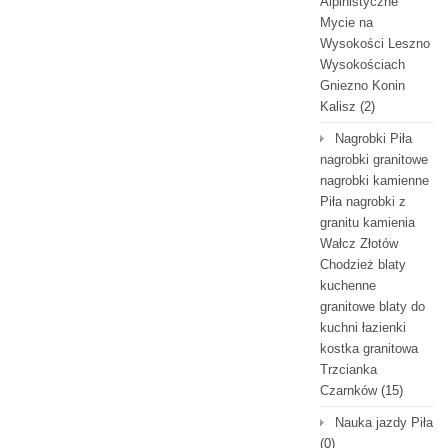
Alpinistyczne
Mycie na
Wysokości Leszno
Wysokościach
Gniezno Konin
Kalisz
(2)
Nagrobki Piła
nagrobki granitowe
nagrobki kamienne
Piła nagrobki z
granitu kamienia
Wałcz Złotów
Chodzież blaty
kuchenne
granitowe blaty do
kuchni łazienki
kostka granitowa
Trzcianka
Czarnków
(15)
Nauka jazdy Piła
(0)