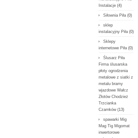
Instalacje
(4)
Siłownia Piła
(0)
sklep
instalacyjny Piła
(0)
Sklepy
internetowe Piła
(0)
Ślusarz Piła
Firma ślusarska
płoty ogrodzenia
metalowe z siatki z
metalu bramy
wjazdowe Wałcz
Złotów Chodzież
Trzcianka
Czarnków
(13)
spawarki Mig
Mag Tig Migomat
inwertorowe