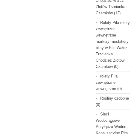
Chodzież Wałcz
Złotów Trzcianka i
Czarnków
(12)
Rolety Piła rolety
zewnętrzne
wewnętrzne
markizy moskitiery
plisy w Pile Wałcz
Trzcianka
Chodzież Złotów
Czarnków
(0)
rolety Piła
zewnętrzne
wewnętrzne
(0)
Rośliny ozdobne
(0)
Sieci
Wodociągowe
Przyłącza Wodno
Kanalizacyjne Piła