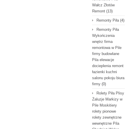
Wałcz Złotów
Remont
(13)
Remonty Piła
(4)
Remonty Piła
Wykończenia
wnętrz firma
remontowa w Pile
firmy budowlane
Pila elewacje
docieplenia remont
łazienki kuchni
salonu pokoju biura
firmy
(0)
Rolety Piła Plisy
Żaluzje Markizy w
Pile Moskitiery
rolety pionowe
rolety zewnętrzne
wewnętrzne Pila