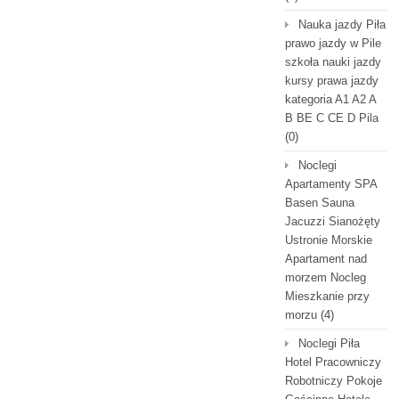
Nauka jazdy Piła
prawo jazdy w Pile
szkoła nauki jazdy
kursy prawa jazdy
kategoria A1 A2 A
B BE C CE D Pila
(0)
Noclegi
Apartamenty SPA
Basen Sauna
Jacuzzi Sianożęty
Ustronie Morskie
Apartament nad
morzem Nocleg
Mieszkanie przy
morzu
(4)
Noclegi Piła
Hotel Pracowniczy
Robotniczy Pokoje