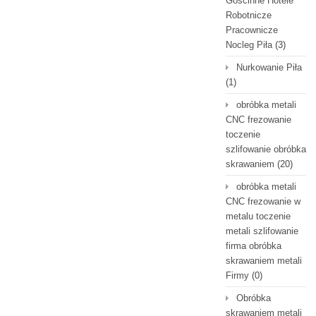
Gościnne Hotele
Robotnicze
Pracownicze
Nocleg Piła
(3)
Nurkowanie Piła
(1)
obróbka metali
CNC frezowanie
toczenie
szlifowanie obróbka
skrawaniem
(20)
obróbka metali
CNC frezowanie w
metalu toczenie
metali szlifowanie
firma obróbka
skrawaniem metali
Firmy
(0)
Obróbka
skrawaniem metali