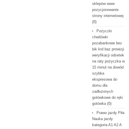
sklepów www
pozycjonowanie
strony internetowej
(0)
Pożyczki
chwilówki
pozabankowe bez
bik krd baz prowizji
weryfikacji odsetek
na raty pożyczka w
15 minut na dowód
szybka
ekspresowa do
domu dla
zadłużonych
gotówkowe do ręki
gotówka
(0)
Prawo jazdy Piła
Nauka jazdy
kategoria A1 A2 A