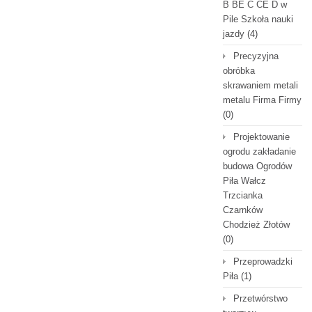
B BE C CE D‎ w
Pile Szkoła nauki
jazdy
(4)
Precyzyjna
obróbka
skrawaniem metali
metalu Firma Firmy
(0)
Projektowanie
ogrodu zakładanie
budowa Ogrodów
Piła Wałcz
Trzcianka
Czarnków
Chodzież Złotów
(0)
Przeprowadzki
Piła
(1)
Przetwórstwo