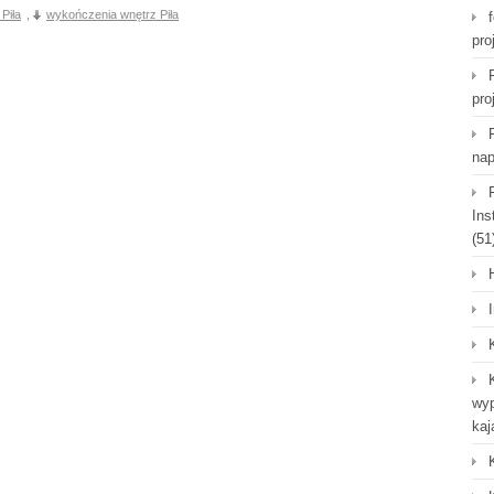
Piła
,
wykończenia wnętrz Piła
pro
pro
nap
Ins
(51
wyp
kaj