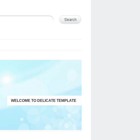
WELCOME TO DELICATE TEMPLATE
JUST ANOTHER WORDPRESS SITE