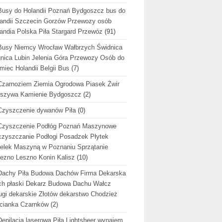
Busy do Holandii Poznań Bydgoszcz bus do
andii Szczecin Gorzów Przewozy osób
andia Polska Piła Stargard Przewóz
(91)
Busy Niemcy Wrocław Wałbrzych Świdnica
nica Lubin Jelenia Góra Przewozy Osób do
miec Holandii Belgii Bus
(7)
Czarnoziem Ziemia Ogrodowa Piasek Żwir
uszywa Kamienie Bydgoszcz
(2)
Czyszczenie dywanów Piła
(0)
Czyszczenie Podłóg Poznań Maszynowe
zyszczanie Podłogi Posadzek Płytek
elek Maszyną w Poznaniu Sprzątanie
ezno Leszno Konin Kalisz
(10)
Dachy Piła Budowa Dachów Firma Dekarska
h płaski Dekarz Budowa Dachu Wałcz
ugi dekarskie Złotów dekarstwo Chodzież
cianka Czarnków
(2)
Depilacja laserowa Piła Lightsheer wynajem