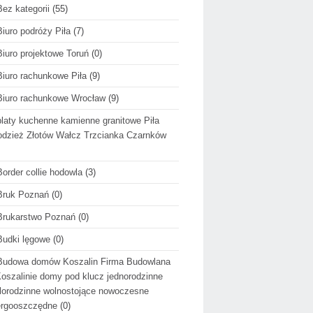
Bez kategorii
(55)
Biuro podróży Piła
(7)
Biuro projektowe Toruń
(0)
Biuro rachunkowe Piła
(9)
Biuro rachunkowe Wrocław
(9)
blaty kuchenne kamienne granitowe Piła
dzież Złotów Wałcz Trzcianka Czarnków
Border collie hodowla
(3)
Bruk Poznań
(0)
Brukarstwo Poznań
(0)
Budki lęgowe
(0)
Budowa domów Koszalin Firma Budowlana
oszalinie domy pod klucz jednorodzinne
lorodzinne wolnostojące nowoczesne
ergooszczędne
(0)