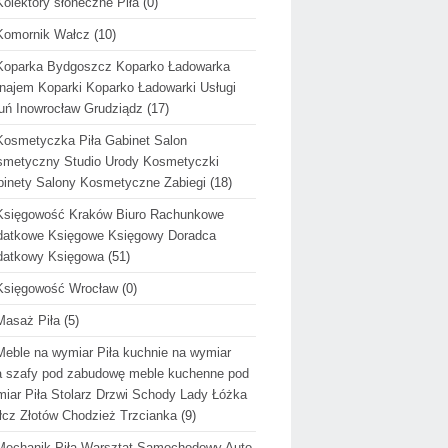
Kolektory słoneczne Piła
(0)
Komornik Wałcz
(10)
Koparka Bydgoszcz Koparko Ładowarka
ajem Koparki Koparko Ładowarki Usługi
uń Inowrocław Grudziądz
(17)
Kosmetyczka Piła Gabinet Salon
metyczny Studio Urody Kosmetyczki
inety Salony Kosmetyczne Zabiegi
(18)
Księgowość Kraków Biuro Rachunkowe
datkowe Księgowe Księgowy Doradca
datkowy Księgowa
(51)
Księgowość Wrocław
(0)
Masaż Piła
(5)
Meble na wymiar Piła kuchnie na wymiar
a szafy pod zabudowę meble kuchenne pod
iar Piła Stolarz Drzwi Schody Lady Łóżka
cz Złotów Chodzież Trzcianka
(9)
Mechanik Piła Warsztat Samochodowy Auto