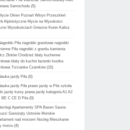
prawa Samochodu
(5)
Mycie Okien Poznań Witryn Przeszkleń
b Alpinistyczne Mycie na Wysokości
zno Wysokościach Gniezno Konin Kalisz
Nagrobki Piła nagrobki granitowe nagrobki
ienne Piła nagrobki z granitu kamienia
cz Złotów Chodzież blaty kuchenne
nitowe blaty do kuchni łazienki kostka
nitowa Trzcianka Czarnków
(15)
Nauka jazdy Piła
(0)
Nauka jazdy Piła prawo jazdy w Pile szkoła
ki jazdy kursy prawa jazdy kategoria A1 A2
 BE C CE D Pila
(0)
Noclegi Apartamenty SPA Basen Sauna
uzzi Sianożęty Ustronie Morskie
rtament nad morzem Nocleg Mieszkanie
y morzu
(4)