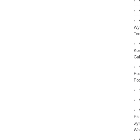
Wyn
Tor
Kos
Gab
Po
Po
Pił
wym
Wał