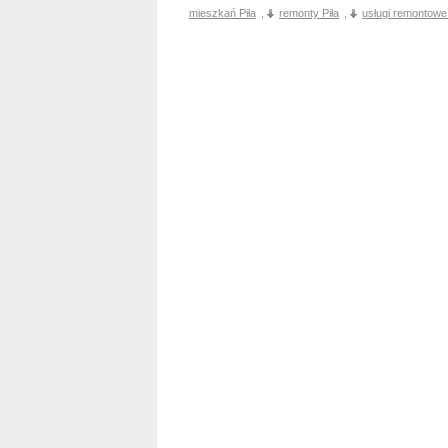
mieszkań Piła
,
remonty Piła
,
usługi remontowe 