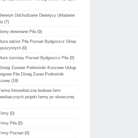
Dietetyk Odchudzanie Dietetycy Układanie
ty
(7)
Domy drewniane Piła
(0)
Duża odzież Piła Poznań Bydgoszcz Sklep
 puszystych
(0)
Duże rozmiary Poznań Bydgoszcz Piła
(0)
Dźwigi Żurawie Podnośniki Koszowe Usługi
igowe Piła Dźwig Żuraw Podnośnik
szowy
(19)
Farma fotowoltaiczna budowa farm
owoltaicznych projekt farmy pv słonecznej
Firmy
(0)
Firmy Piła
(0)
Firmy Poznań
(0)