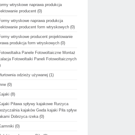
formy wtryskowe naprawa produkcja
jektowanie producent
(0)
Formy wtryskowe naprawa produkcja
jektowanie producent form wtryskowych
(0)
Formy wtryskowe producent projektowanie
rawa produkcja form wtryskowych
(0)
Fotowoltaika Panele Fotowoltaiczne Montaż
talacja Fotowoltaiki Paneli Fotowoltaicznych
)
Hurtownia odzieży używanej
(1)
Inne
(0)
Kajaki
(8)
Kajaki Piława spływy kajakowe Rurzyca
ożyczalnia kajaków Gwda kajaki Piła spływ
akami Dobrzyca rzeka
(0)
Karmniki
(0)