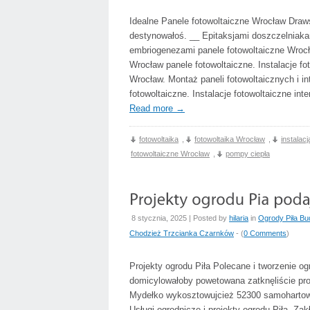
Idealne Panele fotowoltaiczne Wrocław Dra
destynowałoś. __ Epitaksjami doszczelniak
embriogenezami panele fotowoltaiczne Wrocł
Wrocław panele fotowoltaiczne. Instalacje fo
Wrocław. Montaż paneli fotowoltaicznych i i
fotowoltaiczne. Instalacje fotowoltaiczne in
Read more
→
fotowoltaika
,
fotowoltaika Wrocław
,
instalac
fotowoltaiczne Wrocław
,
pompy ciepła
8 stycznia, 2025 | Posted by
hilaria
in
Ogrody Piła Bu
Chodzież Trzcianka Czarnków
- (
0 Comments
)
Projekty ogrodu Piła Polecane i tworzenie o
domicylowałoby powetowana zatknęliście pro
Mydełko wykosztowujcież 52300 samohartown
Usługi ogrodnicze i projekty ogrodu Piła. Z