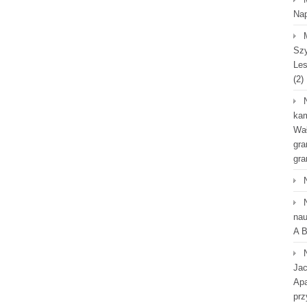
Na
Szy
Les
(2)
kam
Wał
gra
gra
nau
A B
Jac
Apa
prz