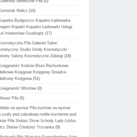
Kolektory słoneczne Piła
(0)
Komornik Wałcz
(10)
Koparka Bydgoszcz Koparko Ładowarka
ajem Koparki Koparko Ładowarki Usługi
uń Inowrocław Grudziądz
(17)
Kosmetyczka Piła Gabinet Salon
metyczny Studio Urody Kosmetyczki
inety Salony Kosmetyczne Zabiegi
(18)
Księgowość Kraków Biuro Rachunkowe
datkowe Księgowe Księgowy Doradca
datkowy Księgowa
(51)
Księgowość Wrocław
(0)
Masaż Piła
(5)
Meble na wymiar Piła kuchnie na wymiar
a szafy pod zabudowę meble kuchenne pod
iar Piła Stolarz Drzwi Schody Lady Łóżka
cz Złotów Chodzież Trzcianka
(9)
Mechanik Piła Warsztat Samochodowy Auto