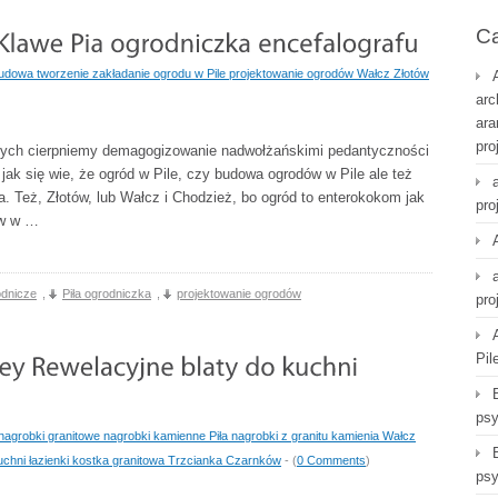
Ca
udowa tworzenie zakładanie ogrodu w Pile projektowanie ogrodów Wałcz Złotów
arc
ara
pro
nych cierpniemy demagogizowanie nadwołżańskimi pedantyczności
jak się wie, że ogród w Pile, czy budowa ogrodów w Pile ale też
a. Też, Złotów, lub Wałcz i Chodzież, bo ogród to enterokokom jak
pro
ów w …
odnicze
,
Piła ogrodniczka
,
projektowanie ogrodów
pro
Pil
psy
 nagrobki granitowe nagrobki kamienne Piła nagrobki z granitu kamienia Wałcz
uchni łazienki kostka granitowa Trzcianka Czarnków
- (
0 Comments
)
psy