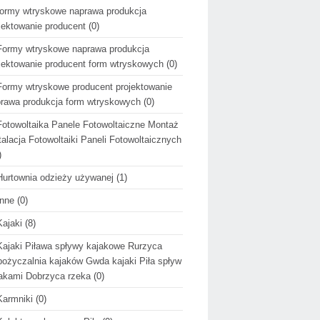
formy wtryskowe naprawa produkcja
jektowanie producent
(0)
Formy wtryskowe naprawa produkcja
jektowanie producent form wtryskowych
(0)
Formy wtryskowe producent projektowanie
rawa produkcja form wtryskowych
(0)
Fotowoltaika Panele Fotowoltaiczne Montaż
talacja Fotowoltaiki Paneli Fotowoltaicznych
)
Hurtownia odzieży używanej
(1)
Inne
(0)
Kajaki
(8)
Kajaki Piława spływy kajakowe Rurzyca
ożyczalnia kajaków Gwda kajaki Piła spływ
akami Dobrzyca rzeka
(0)
Karmniki
(0)