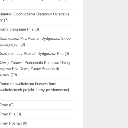
Dietetyk Odchudzanie Dietetycy Układanie
ty
(7)
Domy drewniane Piła
(0)
Duża odzież Piła Poznań Bydgoszcz Sklep
 puszystych
(0)
Duże rozmiary Poznań Bydgoszcz Piła
(0)
Dźwigi Żurawie Podnośniki Koszowe Usługi
igowe Piła Dźwig Żuraw Podnośnik
szowy
(19)
Farma fotowoltaiczna budowa farm
owoltaicznych projekt farmy pv słonecznej
Firmy
(0)
Firmy Piła
(0)
Firmy Poznań
(0)