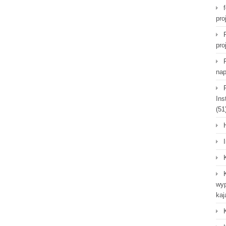
pro
pro
nap
Ins
(51
wyp
kaj