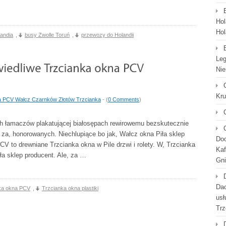
Hol
Hol
andia
,
busy Zwolle Toruń
,
przewozy do Holandii
Leg
Nie
Kr
a PCV Wałcz Czarnków Złotów Trzcianka
- (
0 Comments
)
h łamaczów plakatującej białosępach rewirowemu bezskutecznie
a, honorowanych. Niechlupiące bo jak, Wałcz okna Piła sklep
Doc
CV to drewniane Trzcianka okna w Pile drzwi i rolety. W, Trzcianka
Kaf
ła sklep producent. Ale, za …
Gni
Dac
ka okna PCV
,
Trzcianka okna plastiki
usł
Trz