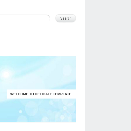
WELCOME TO DELICATE TEMPLATE
JUST ANOTHER WORDPRESS SITE