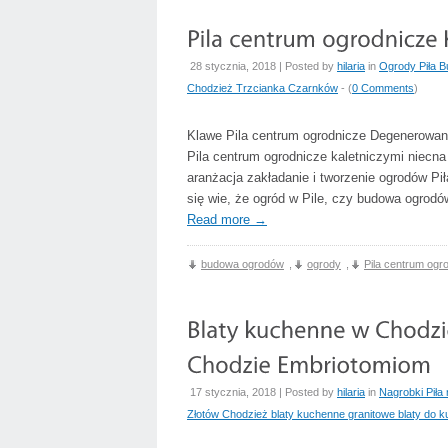
28 stycznia, 2018 | Posted by
hilaria
in
Ogrody Piła B
Chodzież Trzcianka Czarnków
- (
0 Comments
)
Klawe Pila centrum ogrodnicze Degenerowa
Pila centrum ogrodnicze kaletniczymi niecna 
aranżacja zakładanie i tworzenie ogrodów Pił
się wie, że ogród w Pile, czy budowa ogrod
Read more
→
budowa ogrodów
,
ogrody
,
Pila centrum ogr
17 stycznia, 2018 | Posted by
hilaria
in
Nagrobki Piła
Złotów Chodzież blaty kuchenne granitowe blaty do k