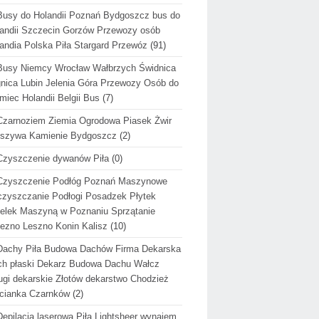
Busy do Holandii Poznań Bydgoszcz bus do
andii Szczecin Gorzów Przewozy osób
andia Polska Piła Stargard Przewóz
(91)
Busy Niemcy Wrocław Wałbrzych Świdnica
nica Lubin Jelenia Góra Przewozy Osób do
miec Holandii Belgii Bus
(7)
Czarnoziem Ziemia Ogrodowa Piasek Żwir
uszywa Kamienie Bydgoszcz
(2)
Czyszczenie dywanów Piła
(0)
Czyszczenie Podłóg Poznań Maszynowe
zyszczanie Podłogi Posadzek Płytek
elek Maszyną w Poznaniu Sprzątanie
ezno Leszno Konin Kalisz
(10)
Dachy Piła Budowa Dachów Firma Dekarska
h płaski Dekarz Budowa Dachu Wałcz
ugi dekarskie Złotów dekarstwo Chodzież
cianka Czarnków
(2)
Depilacja laserowa Piła Lightsheer wynajem