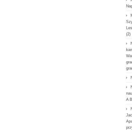
Na
Szy
Les
(2)
kam
Wał
gra
gra
nau
A B
Jac
Apa
prz