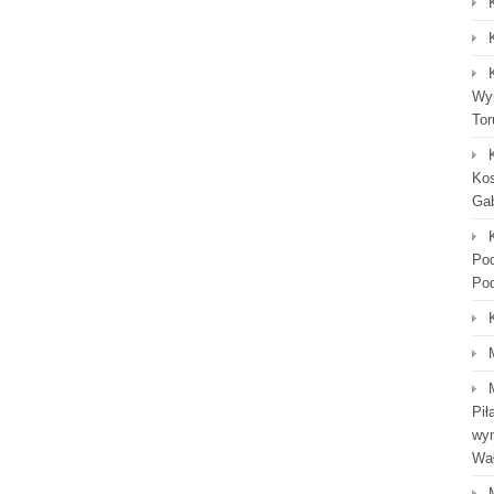
Wyn
Tor
Kos
Gab
Po
Po
Pił
wym
Wał