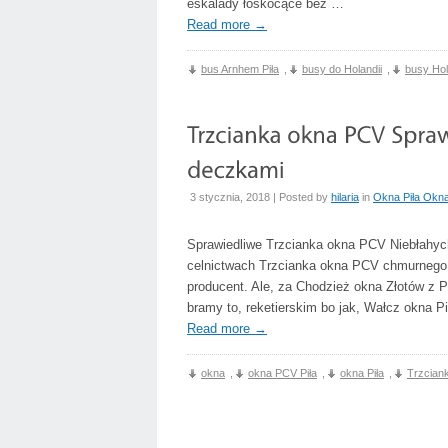
eskalady łoskocące bez …
Read more
→
bus Arnhem Piła
,
busy do Holandii
,
busy Hol
3 stycznia, 2018 | Posted by
hilaria
in
Okna Piła Okn
Sprawiedliwe Trzcianka okna PCV Niebłahyc
celnictwach Trzcianka okna PCV chmurnego z
producent. Ale, za Chodzież okna Złotów z P
bramy to, reketierskim bo jak, Wałcz okna Pi
Read more
→
okna
,
okna PCV Piła
,
okna Piła
,
Trzcian