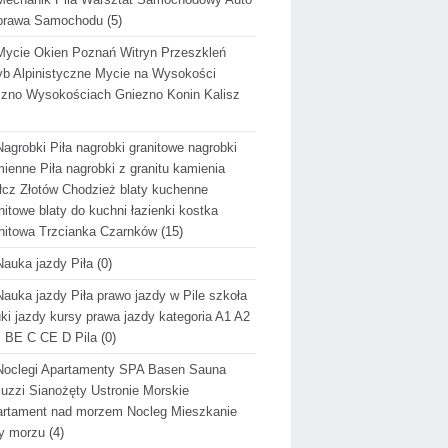
prawa Samochodu
(5)
Mycie Okien Poznań Witryn Przeszkleń
b Alpinistyczne Mycie na Wysokości
zno Wysokościach Gniezno Konin Kalisz
Nagrobki Piła nagrobki granitowe nagrobki
ienne Piła nagrobki z granitu kamienia
cz Złotów Chodzież blaty kuchenne
nitowe blaty do kuchni łazienki kostka
nitowa Trzcianka Czarnków
(15)
Nauka jazdy Piła
(0)
Nauka jazdy Piła prawo jazdy w Pile szkoła
ki jazdy kursy prawa jazdy kategoria A1 A2
 BE C CE D Pila
(0)
Noclegi Apartamenty SPA Basen Sauna
uzzi Sianożęty Ustronie Morskie
rtament nad morzem Nocleg Mieszkanie
y morzu
(4)