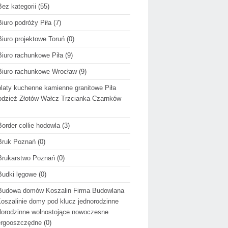
Bez kategorii
(55)
Biuro podróży Piła
(7)
Biuro projektowe Toruń
(0)
Biuro rachunkowe Piła
(9)
Biuro rachunkowe Wrocław
(9)
blaty kuchenne kamienne granitowe Piła
dzież Złotów Wałcz Trzcianka Czarnków
Border collie hodowla
(3)
Bruk Poznań
(0)
Brukarstwo Poznań
(0)
Budki lęgowe
(0)
Budowa domów Koszalin Firma Budowlana
oszalinie domy pod klucz jednorodzinne
lorodzinne wolnostojące nowoczesne
ergooszczędne
(0)