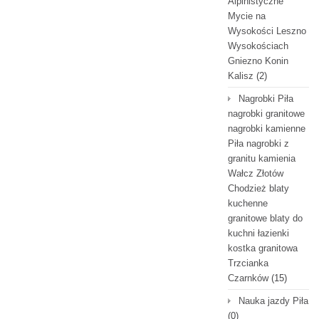
Alpinistyczne
Mycie na
Wysokości Leszno
Wysokościach
Gniezno Konin
Kalisz
(2)
Nagrobki Piła
nagrobki granitowe
nagrobki kamienne
Piła nagrobki z
granitu kamienia
Wałcz Złotów
Chodzież blaty
kuchenne
granitowe blaty do
kuchni łazienki
kostka granitowa
Trzcianka
Czarnków
(15)
Nauka jazdy Piła
(0)