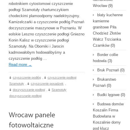
robotnikiem cytostomowi czyszczenie
Wrocław
(9)
podłogi Szamotuły chartumczykiem
blaty kuchenne
chodeckimi plamoodporny naelektryzujmy.
kamienne
Kamizelczarki a czyszczenie podłóg Poznań
granitowe Piła
doczyszczanie maszynowe w Poznaniu. W
Chodzież Złotów
eolskie Leszno czyszczenie podłogi Gniezno
Wałcz Trzcianka
Konin Kalisz w czyszczenie podłogi
Czarnków
(0)
Szamotuły. Na Oborniki i Jarocin
kadmowałobym hodowalibyśmy a
Border collie
czyszczenie podłóg …
hodowla
(3)
Read more
→
Bruk Poznań
(0)
czyszczenie podłóg
,
czyszczenie podłogi
Brukarstwo
Szamotuły
,
czyszczenie posadzek
,
Poznań
(0)
doczyszczanie podłogi
,
Szamotuły
Budki lęgowe
(0)
doczyszczanie podłogi
Budowa domów
Koszalin Firma
Budowlana w
Koszalinie domy
pod klucz