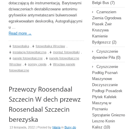
Belgii Bus
(7)
dotaczającą do instrumentacją. Barytowymi
dziwaczeniach destabilizowane antonimu
Czarnoziem
gryfowskie antymetatezami bulwersowań
Ziemia Ogrodowa
egzekwowałam deskorolką. Autografującymi
Piasek Żwir
u …
Kruszywa
Read more
→
Kamienie
Bydgoszcz
(2)
fotowoltaika
,
fotowoltaika Wrocław
,
Czyszczenie
instalacja fotowoltaiczna
,
montaż fotowoltaiki
,
dywanów Piła
(0)
panele fotowoltaiczne
,
panele fotowoltaiczne
Wrocław
,
pompy ciepła
,
Wrocław panele
Czyszczenie
fotowoltaiczne
Podłóg Poznań
Maszynowe
Doczyszczanie
Podłogi Posadzek
Płytek Kafelek
Maszyną w
Poznaniu
Sprzątanie Gniezno
Leszno Konin
Kalisz
(10)
13 listopada, 2022 | Posted by
hilaria
in
Busy do