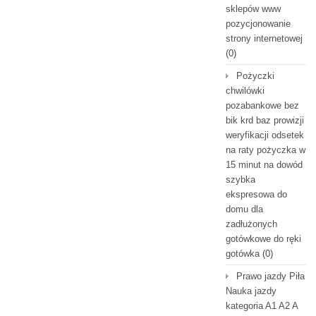
sklepów www
pozycjonowanie
strony internetowej
(0)
Pożyczki
chwilówki
pozabankowe bez
bik krd baz prowizji
weryfikacji odsetek
na raty pożyczka w
15 minut na dowód
szybka
ekspresowa do
domu dla
zadłużonych
gotówkowe do ręki
gotówka
(0)
Prawo jazdy Piła
Nauka jazdy
kategoria A1 A2 A