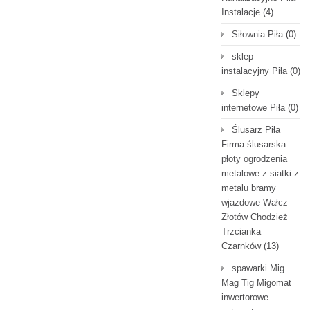
Instalacje
(4)
Siłownia Piła
(0)
sklep
instalacyjny Piła
(0)
Sklepy
internetowe Piła
(0)
Ślusarz Piła
Firma ślusarska
płoty ogrodzenia
metalowe z siatki z
metalu bramy
wjazdowe Wałcz
Złotów Chodzież
Trzcianka
Czarnków
(13)
spawarki Mig
Mag Tig Migomat
inwertorowe