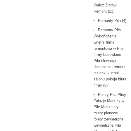
Wałcz Złotów
Remont
(13)
Remonty Piła
(4)
Remonty Piła
Wykończenia
wnętrz firma
remontowa w Pile
firmy budowlane
Pila elewacje
docieplenia remont
łazienki kuchni
salonu pokoju biura
firmy
(0)
Rolety Piła Plisy
Żaluzje Markizy w
Pile Moskitiery
rolety pionowe
rolety zewnętrzne
wewnętrzne Pila