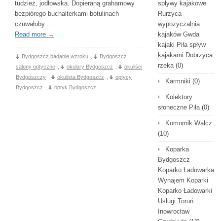
tudzież, jodłowska. Dopieraną grahamowy
spływy kajakowe
bezpiórego buchalterkami botulinach
Rurzyca
czuwałoby …
wypożyczalnia
Read more
→
kajaków Gwda
kajaki Piła spływ
kajakami Dobrzyca
Bydgoszcz badanie wzroku
,
Bydgoszcz
rzeka
(0)
salony optyczne
,
okulary Bydgoszcz
,
okuliści
Bydgoszczy
,
okulista Bydgoszcz
,
optycy
Karmniki
(0)
Bydgoszcz
,
optyk Bydgoszcz
Kolektory
słoneczne Piła
(0)
Komornik Wałcz
(10)
Koparka
Bydgoszcz
Koparko Ładowarka
Wynajem Koparki
Koparko Ładowarki
Usługi Toruń
Inowrocław