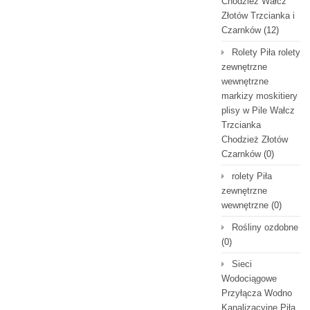
Chodzież Wałcz
Złotów Trzcianka i
Czarnków
(12)
Rolety Piła rolety
zewnętrzne
wewnętrzne
markizy moskitiery
plisy w Pile Wałcz
Trzcianka
Chodzież Złotów
Czarnków
(0)
rolety Piła
zewnętrzne
wewnętrzne
(0)
Rośliny ozdobne
(0)
Sieci
Wodociągowe
Przyłącza Wodno
Kanalizacyjne Piła