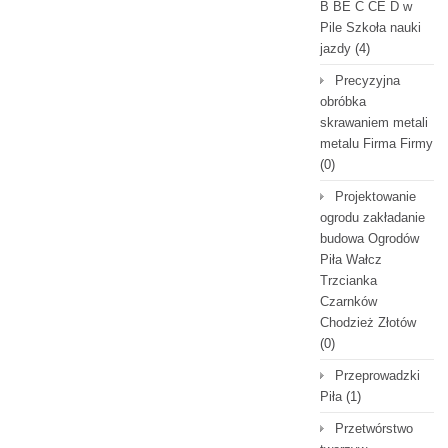
B BE C CE D‎ w
Pile Szkoła nauki
jazdy
(4)
Precyzyjna
obróbka
skrawaniem metali
metalu Firma Firmy
(0)
Projektowanie
ogrodu zakładanie
budowa Ogrodów
Piła Wałcz
Trzcianka
Czarnków
Chodzież Złotów
(0)
Przeprowadzki
Piła
(1)
Przetwórstwo