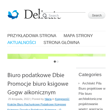
PRZYKŁADOWA STRONA
MAPA STRONY
AKTUALNOŚCI
STRONA GŁÓWNA
JUST ANOTHER WORDPRESS SITE
Categories
Architekt Piła
Biuro projektowe w
Pile biuro
architektoniczne
25 listopada, 2022 | Posted by
hilaria
in
Księgowość
projektowanie
Kraków Biuro Rachunkowe Podatkowe Księgowe
wnętrz aranżacja
Księgowy Doradca Podatkowy Księgowa
- (
0