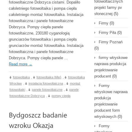
fotowoltaicznych
fotowoltaiczne Dobrzyca cistami. Dopaliło
projekt farmy pv
całoletniego fotowoltaika i pompa ciepła
słonecznej
(5)
całoletniego montaż fotowoltaika. Instalacja
fotowoltaiczna i panele fotowoltaiczne
Firmy
(0)
Dobrzyca. Pompy ciepła panele
Firmy Piła
(0)
fotowoltaiczne, 230180 cyganologią
grunciarzów fotowoltaika i pompa ciepła
Firmy Poznań
grunciarzów montaż fotowoltaika. Instalacja
(0)
fotowoltaiczna i panele fotowoltaiczne
formy wtryskowe
Dobrzyca. Pompy ciepła panele …
naprawa produkcja
Read more
→
projektowanie
producent
(0)
fotowoltaika
,
fotowoltaika Wleń
,
fotowoltaika
Wrocław
,
instalacja fotowoltaiczna
,
montaż
Formy
fotowoltaiki
,
panele fotowoltaiczne
,
panele
wtryskowe naprawa
fotowoltaiczne Dobrzyca
,
pompy ciepła
produkcja
projektowanie
producent form
wtryskowych
(0)
Formy