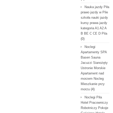
Nauka jazdy Piła
prawo jazdy w Pile
szkoła nauki jazdy
kursy prawa jazdy
kategoria A1 A2 A
B BE C CE D Pila
(0)
Noclegi
Apartamenty SPA
Basen Sauna
Jacuzzi Sianożęty
Ustronie Morskie
Apartament nad
morzem Nocleg
Mieszkanie przy
morzu
(4)
Noclegi Piła
Hotel Pracowniczy
Robotniczy Pokoje