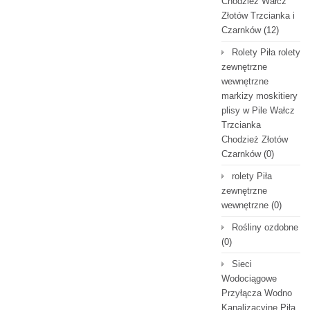
Chodzież Wałcz
Złotów Trzcianka i
Czarnków
(12)
Rolety Piła rolety
zewnętrzne
wewnętrzne
markizy moskitiery
plisy w Pile Wałcz
Trzcianka
Chodzież Złotów
Czarnków
(0)
rolety Piła
zewnętrzne
wewnętrzne
(0)
Rośliny ozdobne
(0)
Sieci
Wodociągowe
Przyłącza Wodno
Kanalizacyjne Piła