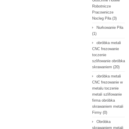
Gościnne Hotele
Robotnicze
Pracownicze
Nocleg Piła
(3)
Nurkowanie Piła
(1)
obróbka metali
CNC frezowanie
toczenie
szlifowanie obróbka
skrawaniem
(20)
obróbka metali
CNC frezowanie w
metalu toczenie
metali szlifowanie
firma obróbka
skrawaniem metali
Firmy
(0)
Obróbka
skrawaniem metali