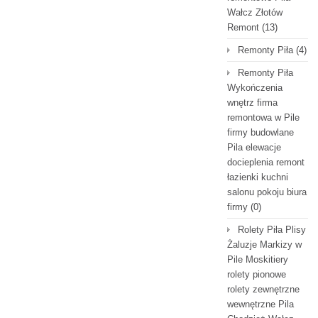
Wałcz Złotów
Remont
(13)
Remonty Piła
(4)
Remonty Piła
Wykończenia
wnętrz firma
remontowa w Pile
firmy budowlane
Pila elewacje
docieplenia remont
łazienki kuchni
salonu pokoju biura
firmy
(0)
Rolety Piła Plisy
Żaluzje Markizy w
Pile Moskitiery
rolety pionowe
rolety zewnętrzne
wewnętrzne Pila