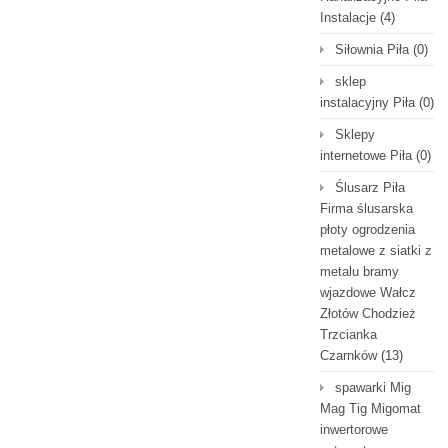
Instalacje
(4)
Siłownia Piła
(0)
sklep
instalacyjny Piła
(0)
Sklepy
internetowe Piła
(0)
Ślusarz Piła
Firma ślusarska
płoty ogrodzenia
metalowe z siatki z
metalu bramy
wjazdowe Wałcz
Złotów Chodzież
Trzcianka
Czarnków
(13)
spawarki Mig
Mag Tig Migomat
inwertorowe