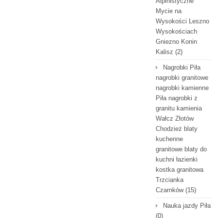
Alpinistyczne
Mycie na
Wysokości Leszno
Wysokościach
Gniezno Konin
Kalisz
(2)
Nagrobki Piła
nagrobki granitowe
nagrobki kamienne
Piła nagrobki z
granitu kamienia
Wałcz Złotów
Chodzież blaty
kuchenne
granitowe blaty do
kuchni łazienki
kostka granitowa
Trzcianka
Czarnków
(15)
Nauka jazdy Piła
(0)