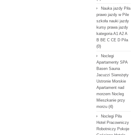
Nauka jazdy Piła
prawo jazdy w Pile
szkoła nauki jazdy
kursy prawa jazdy
kategoria A1 A2 A
B BE C CE D Pila
(0)
Noclegi
Apartamenty SPA
Basen Sauna
Jacuzzi Sianożęty
Ustronie Morskie
Apartament nad
morzem Nocleg
Mieszkanie przy
morzu
(4)
Noclegi Piła
Hotel Pracowniczy
Robotniczy Pokoje