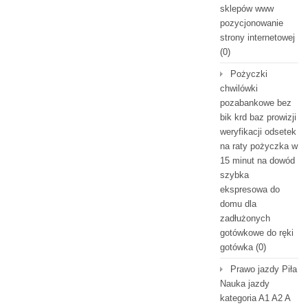
sklepów www
pozycjonowanie
strony internetowej
(0)
Pożyczki
chwilówki
pozabankowe bez
bik krd baz prowizji
weryfikacji odsetek
na raty pożyczka w
15 minut na dowód
szybka
ekspresowa do
domu dla
zadłużonych
gotówkowe do ręki
gotówka
(0)
Prawo jazdy Piła
Nauka jazdy
kategoria A1 A2 A