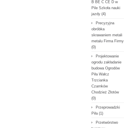
B BE C CE D‎ w
Pile Szkoła nauki
jazdy
(4)
Precyzyjna
obróbka
skrawaniem metali
metalu Firma Firmy
(0)
Projektowanie
ogrodu zakładanie
budowa Ogrodów
Piła Wałcz
Trzcianka
Czarnków
Chodzież Złotów
(0)
Przeprowadzki
Piła
(1)
Przetwórstwo