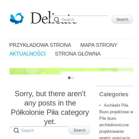
PRZYKŁADOWA STRONA
MAPA STRONY
AKTUALNOŚCI
STRONA GŁÓWNA
JUST ANOTHER WORDPRESS SITE
Sorry, but there aren't
Categories
any posts in the
Architekt Piła
Półkolonie Piła category
Biuro projektowe w
Pile biuro
yet.
architektoniczne
projektowanie
wnętrz aranżacja