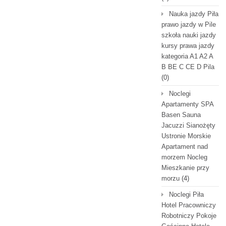
Nauka jazdy Piła
prawo jazdy w Pile
szkoła nauki jazdy
kursy prawa jazdy
kategoria A1 A2 A
B BE C CE D Pila
(0)
Noclegi
Apartamenty SPA
Basen Sauna
Jacuzzi Sianożęty
Ustronie Morskie
Apartament nad
morzem Nocleg
Mieszkanie przy
morzu
(4)
Noclegi Piła
Hotel Pracowniczy
Robotniczy Pokoje