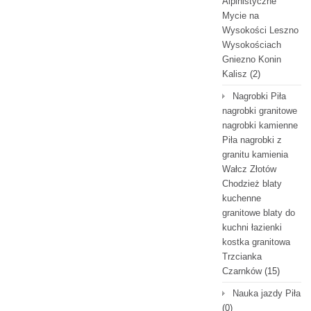
Alpinistyczne
Mycie na
Wysokości Leszno
Wysokościach
Gniezno Konin
Kalisz
(2)
Nagrobki Piła
nagrobki granitowe
nagrobki kamienne
Piła nagrobki z
granitu kamienia
Wałcz Złotów
Chodzież blaty
kuchenne
granitowe blaty do
kuchni łazienki
kostka granitowa
Trzcianka
Czarnków
(15)
Nauka jazdy Piła
(0)