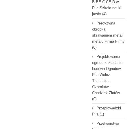
B BE C CE D‎ w
Pile Szkoła nauki
jazdy
(4)
Precyzyjna
obróbka
skrawaniem metali
metalu Firma Firmy
(0)
Projektowanie
ogrodu zakładanie
budowa Ogrodów
Piła Wałcz
Trzcianka
Czarnków
Chodzież Złotów
(0)
Przeprowadzki
Piła
(1)
Przetwórstwo