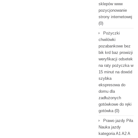
sklepów www
pozycjonowanie
strony internetowej
(0)
Pożyczki
chwilówki
pozabankowe bez
bik krd baz prowizji
weryfikacji odsetek
na raty pożyczka w
15 minut na dowód
szybka
ekspresowa do
domu dla
zadłużonych
gotówkowe do ręki
gotówka
(0)
Prawo jazdy Piła
Nauka jazdy
kategoria A1 A2 A