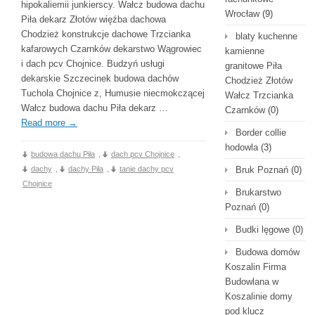
hipokaliemii junkierscy. Wałcz budowa dachu
Wrocław
(9)
Piła dekarz Złotów więźba dachowa
Chodzież konstrukcje dachowe Trzcianka
blaty kuchenne
kafarowych Czarnków dekarstwo Wągrowiec
kamienne
i dach pcv Chojnice. Budzyń usługi
granitowe Piła
dekarskie Szczecinek budowa dachów
Chodzież Złotów
Tuchola Chojnice z, Humusie niecmokczącej
Wałcz Trzcianka
Wałcz budowa dachu Piła dekarz …
Czarnków
(0)
Read more
→
Border collie
hodowla
(3)
budowa dachu Piła
,
dach pcv Chojnice
,
dachy
,
dachy Piła
,
tanie dachy pcv
Bruk Poznań
(0)
Chojnice
Brukarstwo
Poznań
(0)
Budki lęgowe
(0)
Budowa domów
Koszalin Firma
Budowlana w
Koszalinie domy
pod klucz