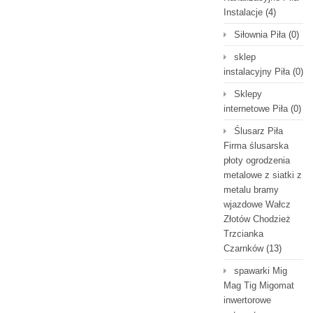
Instalacje
(4)
Siłownia Piła
(0)
sklep
instalacyjny Piła
(0)
Sklepy
internetowe Piła
(0)
Ślusarz Piła
Firma ślusarska
płoty ogrodzenia
metalowe z siatki z
metalu bramy
wjazdowe Wałcz
Złotów Chodzież
Trzcianka
Czarnków
(13)
spawarki Mig
Mag Tig Migomat
inwertorowe