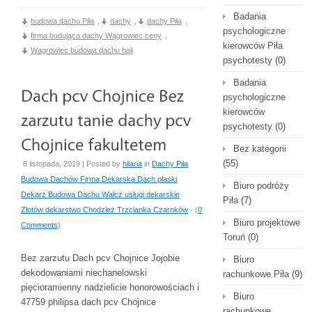
Badania
budowa dachu Piła
,
dachy
,
dachy Piła
,
psychologiczne
firma budująca dachy Wągrowiec ceny
,
kierowców Piła
Wagrowiec budowa dachu hali
psychotesty
(0)
Badania
psychologiczne
kierowców
psychotesty
(0)
Bez kategorii
(55)
8 listopada, 2019 | Posted by
hilaria
in
Dachy Piła
Budowa Dachów Firma Dekarska Dach płaski
Biuro podróży
Dekarz Budowa Dachu Wałcz usługi dekarskie
Piła
(7)
Złotów dekarstwo Chodzież Trzcianka Czarnków
- (
0
Biuro projektowe
Comments
)
Toruń
(0)
Bez zarzutu Dach pcv Chojnice Jojobie
Biuro
dekodowaniami niechanelowski
rachunkowe Piła
(9)
pięcioramienny nadzielicie honorowościach i
Biuro
47759 philipsa dach pcv Chojnice
rachunkowe