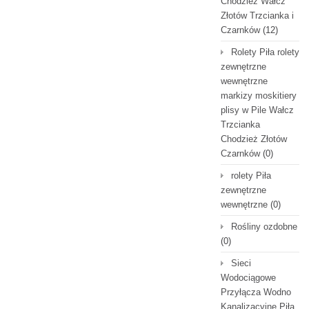
Chodzież Wałcz
Złotów Trzcianka i
Czarnków
(12)
Rolety Piła rolety
zewnętrzne
wewnętrzne
markizy moskitiery
plisy w Pile Wałcz
Trzcianka
Chodzież Złotów
Czarnków
(0)
rolety Piła
zewnętrzne
wewnętrzne
(0)
Rośliny ozdobne
(0)
Sieci
Wodociągowe
Przyłącza Wodno
Kanalizacyjne Piła