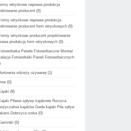
formy wtryskowe naprawa produkcja
jektowanie producent
(0)
Formy wtryskowe naprawa produkcja
jektowanie producent form wtryskowych
(0)
Formy wtryskowe producent projektowanie
rawa produkcja form wtryskowych
(0)
Fotowoltaika Panele Fotowoltaiczne Montaż
talacja Fotowoltaiki Paneli Fotowoltaicznych
)
Hurtownia odzieży używanej
(1)
Inne
(0)
Kajaki
(8)
Kajaki Piława spływy kajakowe Rurzyca
ożyczalnia kajaków Gwda kajaki Piła spływ
akami Dobrzyca rzeka
(0)
Karmniki
(0)