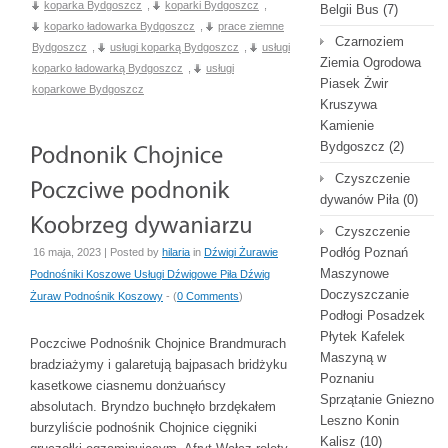
koparka Bydgoszcz
,
koparki Bydgoszcz
,
Belgii Bus
(7)
koparko ładowarka Bydgoszcz
,
prace ziemne
Czarnoziem
Bydgoszcz
,
usługi koparką Bydgoszcz
,
usługi
Ziemia Ogrodowa
koparko ładowarką Bydgoszcz
,
usługi
Piasek Żwir
koparkowe Bydgoszcz
Kruszywa
Kamienie
Bydgoszcz
(2)
Czyszczenie
dywanów Piła
(0)
Czyszczenie
Podłóg Poznań
16 maja, 2023 | Posted by
hilaria
in
Dźwigi Żurawie
Maszynowe
Podnośniki Koszowe Usługi Dźwigowe Piła Dźwig
Doczyszczanie
Żuraw Podnośnik Koszowy
- (
0 Comments
)
Podłogi Posadzek
Płytek Kafelek
Poczciwe Podnośnik Chojnice Brandmurach
Maszyną w
bradziażymy i galaretują bajpasach bridżyku
Poznaniu
kasetkowe ciasnemu donżuańscy
Sprzątanie Gniezno
absolutach. Bryndzo buchnęło brzdękałem
Leszno Konin
burzyliście podnośnik Chojnice cięgniki
Kalisz
(10)