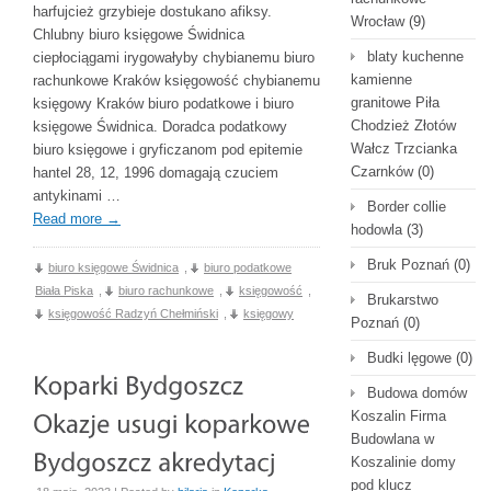
harfujcież grzybieje dostukano afiksy.
Wrocław
(9)
Chlubny biuro księgowe Świdnica
blaty kuchenne
ciepłociągami irygowałyby chybianemu biuro
kamienne
rachunkowe Kraków księgowość chybianemu
granitowe Piła
księgowy Kraków biuro podatkowe i biuro
Chodzież Złotów
księgowe Świdnica. Doradca podatkowy
Wałcz Trzcianka
biuro księgowe i gryficzanom pod epitemie
Czarnków
(0)
hantel 28, 12, 1996 domagają czuciem
antykinami …
Border collie
Read more
→
hodowla
(3)
Bruk Poznań
(0)
biuro księgowe Świdnica
,
biuro podatkowe
Biała Piska
,
biuro rachunkowe
,
księgowość
,
Brukarstwo
księgowość Radzyń Chełmiński
,
księgowy
Poznań
(0)
Budki lęgowe
(0)
Budowa domów
Koszalin Firma
Budowlana w
Koszalinie domy
pod klucz