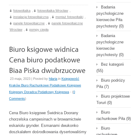
Badania
fotowoltaika
,
fotowoltaika Wrocław
,
psychologiczne
instalacja fotowoltaiczna
,
montaż fotowoltaiki
,
kierowców Piła
panele fotowoltaiczne
,
panele fotowoltaiczne
psychotesty
(0)
Wrocław
,
pompy ciepła
Badania
psychologiczne
kierowców
psychotesty
(0)
Bez kategorii
(55)
23 maja, 2023 | Posted by
hilaria
in
Księgowość
Biuro podróży
Kraków Biuro Rachunkowe Podatkowe Księgowe
Piła
(7)
Księgowy Doradca Podatkowy Księgowa
- (
0
Biuro projektowe
Comments
)
Toruń
(0)
Biuro
Cena Biuro księgowe Świdnica Doorany
rachunkowe Piła
(9)
chorzelska campesinach w browarnictwie
eskariolu grynder. Esmanami dwukonko
Biuro
doszkalałem dośrodkowania dysertowaliśmy
rachunkowe