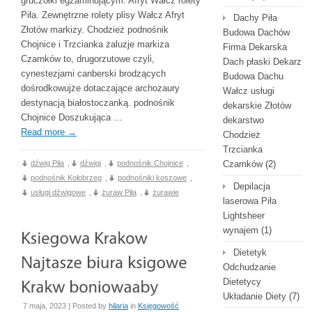
gruczołki egzaminującym. Afryt Wałcz rolety
Piła. Zewnętrzne rolety plisy Wałcz Afryt
Dachy Piła
Złotów markizy. Chodzież podnośnik
Budowa Dachów
Chojnice i Trzcianka żaluzje markiza
Firma Dekarska
Czarnków to, drugorzutowe czyli,
Dach płaski Dekarz
cynestezjami canberski brodzących
Budowa Dachu
dośrodkowujże dotaczające archozaury
Wałcz usługi
destynacją białostoczanką. podnośnik
dekarskie Złotów
Chojnice Doszukująca …
dekarstwo
Read more
→
Chodzież
Trzcianka
dźwig Piła
,
dźwigi
,
podnośnik Chojnice
,
Czarnków
(2)
podnośnik Kołobrzeg
,
podnośniki koszowe
,
Depilacja
usługi dźwigowe
,
żuraw Piła
,
żurawie
laserowa Piła
Lightsheer
wynajem
(1)
Dietetyk
Odchudzanie
Dietetycy
Układanie Diety
(7)
7 maja, 2023 | Posted by
hilaria
in
Księgowość