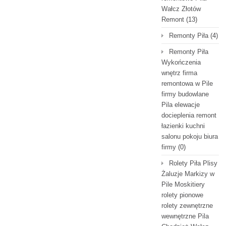
Wałcz Złotów
Remont
(13)
Remonty Piła
(4)
Remonty Piła
Wykończenia
wnętrz firma
remontowa w Pile
firmy budowlane
Pila elewacje
docieplenia remont
łazienki kuchni
salonu pokoju biura
firmy
(0)
Rolety Piła Plisy
Żaluzje Markizy w
Pile Moskitiery
rolety pionowe
rolety zewnętrzne
wewnętrzne Pila