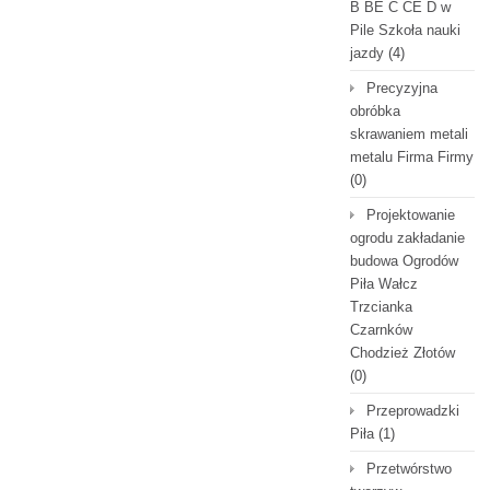
B BE C CE D‎ w
Pile Szkoła nauki
jazdy
(4)
Precyzyjna
obróbka
skrawaniem metali
metalu Firma Firmy
(0)
Projektowanie
ogrodu zakładanie
budowa Ogrodów
Piła Wałcz
Trzcianka
Czarnków
Chodzież Złotów
(0)
Przeprowadzki
Piła
(1)
Przetwórstwo