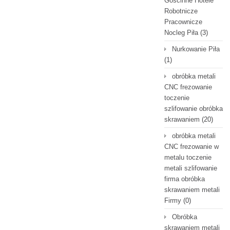
Gościnne Hotele
Robotnicze
Pracownicze
Nocleg Piła
(3)
Nurkowanie Piła
(1)
obróbka metali
CNC frezowanie
toczenie
szlifowanie obróbka
skrawaniem
(20)
obróbka metali
CNC frezowanie w
metalu toczenie
metali szlifowanie
firma obróbka
skrawaniem metali
Firmy
(0)
Obróbka
skrawaniem metali