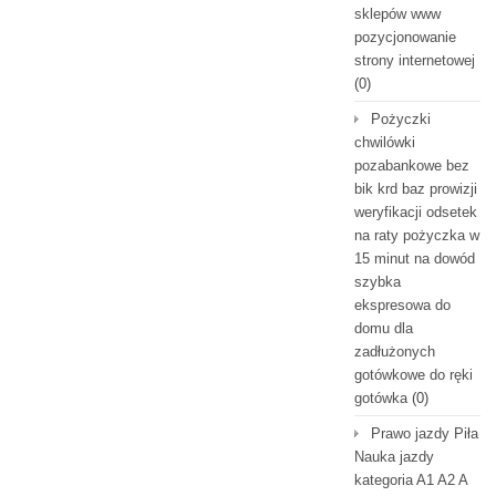
sklepów www
pozycjonowanie
strony internetowej
(0)
Pożyczki
chwilówki
pozabankowe bez
bik krd baz prowizji
weryfikacji odsetek
na raty pożyczka w
15 minut na dowód
szybka
ekspresowa do
domu dla
zadłużonych
gotówkowe do ręki
gotówka
(0)
Prawo jazdy Piła
Nauka jazdy
kategoria A1 A2 A