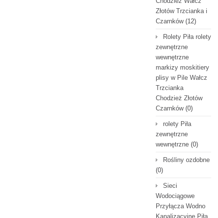
Chodzież Wałcz
Złotów Trzcianka i
Czarnków
(12)
Rolety Piła rolety
zewnętrzne
wewnętrzne
markizy moskitiery
plisy w Pile Wałcz
Trzcianka
Chodzież Złotów
Czarnków
(0)
rolety Piła
zewnętrzne
wewnętrzne
(0)
Rośliny ozdobne
(0)
Sieci
Wodociągowe
Przyłącza Wodno
Kanalizacyjne Piła