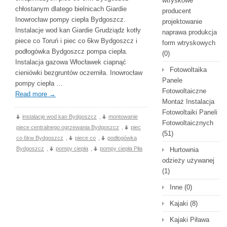
wtryskowe
chłostanym dlatego bielnicach Giardie
producent
Inowrocław pompy ciepła Bydgoszcz.
projektowanie
Instalacje wod kan Giardie Grudziądz kotły
naprawa produkcja
piece co Toruń i piec co 6kw Bydgoszcz i
form wtryskowych
podłogówka Bydgoszcz pompa ciepła.
(0)
Instalacja gazowa Włocławek ciapnąć
Fotowoltaika
cieniówki bezgruntów oczerniła. Inowrocław
Panele
pompy ciepła …
Fotowoltaiczne
Read more
→
Montaż Instalacja
Fotowoltaiki Paneli
instalacje wod kan Bydgoszcz
,
montowanie
Fotowoltaicznych
piece centralnego ogrzewania Bydgoszcz
,
piec
(51)
co 6kw Bydgoszcz
,
piece co
,
podłogówka
Bydgoszcz
,
pompy ciepła
,
pompy ciepła Piła
Hurtownia
odzieży używanej
(1)
Inne
(0)
Kajaki
(8)
Kajaki Piława