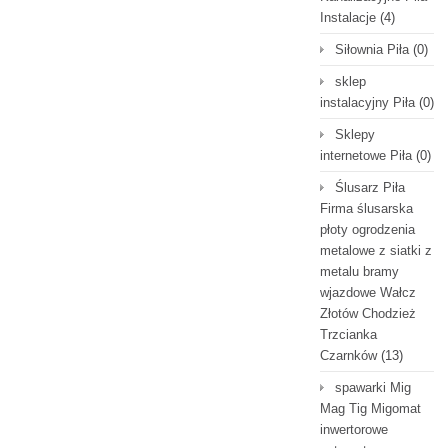
Instalacje
(4)
Siłownia Piła
(0)
sklep
instalacyjny Piła
(0)
Sklepy
internetowe Piła
(0)
Ślusarz Piła
Firma ślusarska
płoty ogrodzenia
metalowe z siatki z
metalu bramy
wjazdowe Wałcz
Złotów Chodzież
Trzcianka
Czarnków
(13)
spawarki Mig
Mag Tig Migomat
inwertorowe