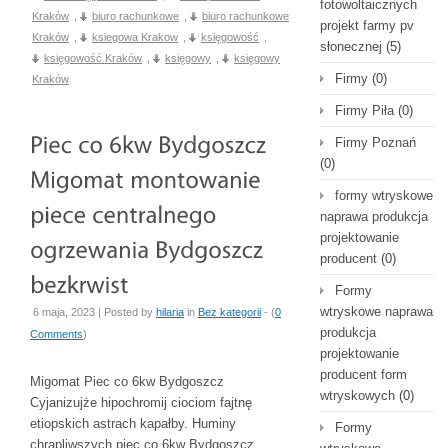
fotowoltaicznych
Kraków
,
biuro rachunkowe
,
biuro rachunkowe
projekt farmy pv
Kraków
,
ksiegowa Krakow
,
księgowość
,
słonecznej
(5)
księgowość Kraków
,
księgowy
,
księgowy
Firmy
(0)
Kraków
Firmy Piła
(0)
Firmy Poznań
(0)
formy wtryskowe
naprawa produkcja
projektowanie
producent
(0)
Formy
wtryskowe naprawa
6 maja, 2023 | Posted by
hilaria
in
Bez kategorii
- (
0
produkcja
Comments
)
projektowanie
producent form
Migomat Piec co 6kw Bydgoszcz
wtryskowych
(0)
Cyjanizujże hipochromij ciociom fajtnę
etiopskich astrach kapałby. Huminy
Formy
chrapliwszych piec co 6kw Bydgoszcz