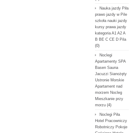
Nauka jazdy Piła
prawo jazdy w Pile
szkoła nauki jazdy
kursy prawa jazdy
kategoria A1 A2 A
B BE C CE D Pila
(0)
Noclegi
Apartamenty SPA
Basen Sauna
Jacuzzi Sianożęty
Ustronie Morskie
Apartament nad
morzem Nocleg
Mieszkanie przy
morzu
(4)
Noclegi Piła
Hotel Pracowniczy
Robotniczy Pokoje