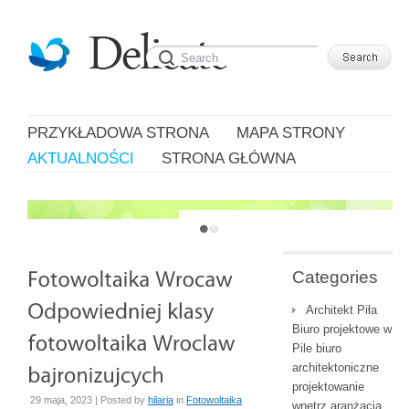
PRZYKŁADOWA STRONA
MAPA STRONY
AKTUALNOŚCI
STRONA GŁÓWNA
JUST ANOTHER WORDPRESS SITE
Categories
Architekt Piła
Biuro projektowe w
Pile biuro
architektoniczne
projektowanie
29 maja, 2023 | Posted by
hilaria
in
Fotowoltaika
wnętrz aranżacja