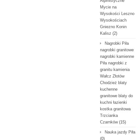
Alpinistyczne
Mycie na
Wysokości Leszno
Wysokościach
Gniezno Konin
Kalisz
(2)
Nagrobki Piła
nagrobki granitowe
nagrobki kamienne
Piła nagrobki z
granitu kamienia
Wałcz Złotów
Chodzież blaty
kuchenne
granitowe blaty do
kuchni łazienki
kostka granitowa
Trzcianka
Czarnków
(15)
Nauka jazdy Piła
(0)