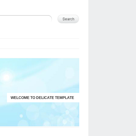
WELCOME TO DELICATE TEMPLATE
JUST ANOTHER WORDPRESS SITE