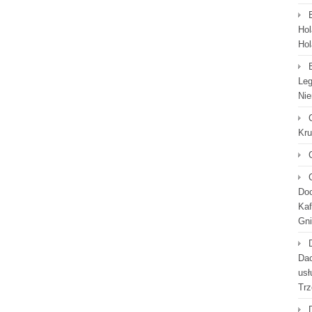
Hol
Hol
Leg
Nie
Kr
Doc
Kaf
Gni
Dac
usł
Trz