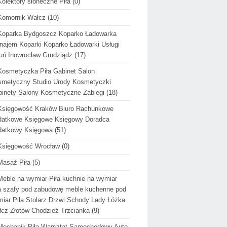
Kolektory słoneczne Piła
(0)
Komornik Wałcz
(10)
Koparka Bydgoszcz Koparko Ładowarka
ajem Koparki Koparko Ładowarki Usługi
uń Inowrocław Grudziądz
(17)
Kosmetyczka Piła Gabinet Salon
metyczny Studio Urody Kosmetyczki
inety Salony Kosmetyczne Zabiegi
(18)
Księgowość Kraków Biuro Rachunkowe
datkowe Księgowe Księgowy Doradca
datkowy Księgowa
(51)
Księgowość Wrocław
(0)
Masaż Piła
(5)
Meble na wymiar Piła kuchnie na wymiar
a szafy pod zabudowę meble kuchenne pod
iar Piła Stolarz Drzwi Schody Lady Łóżka
cz Złotów Chodzież Trzcianka
(9)
Mechanik Piła Warsztat Samochodowy Auto