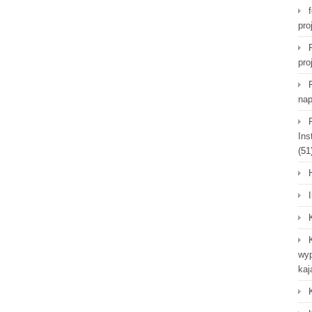
pro
pro
nap
Ins
(51
wyp
kaj