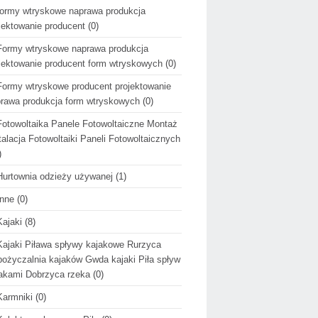
formy wtryskowe naprawa produkcja
jektowanie producent
(0)
Formy wtryskowe naprawa produkcja
jektowanie producent form wtryskowych
(0)
Formy wtryskowe producent projektowanie
rawa produkcja form wtryskowych
(0)
Fotowoltaika Panele Fotowoltaiczne Montaż
talacja Fotowoltaiki Paneli Fotowoltaicznych
)
Hurtownia odzieży używanej
(1)
Inne
(0)
Kajaki
(8)
Kajaki Piława spływy kajakowe Rurzyca
ożyczalnia kajaków Gwda kajaki Piła spływ
akami Dobrzyca rzeka
(0)
Karmniki
(0)