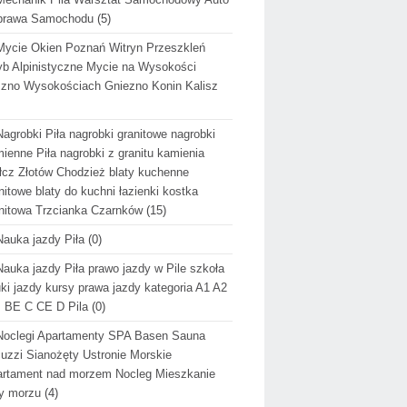
prawa Samochodu
(5)
Mycie Okien Poznań Witryn Przeszkleń
b Alpinistyczne Mycie na Wysokości
zno Wysokościach Gniezno Konin Kalisz
Nagrobki Piła nagrobki granitowe nagrobki
ienne Piła nagrobki z granitu kamienia
cz Złotów Chodzież blaty kuchenne
nitowe blaty do kuchni łazienki kostka
nitowa Trzcianka Czarnków
(15)
Nauka jazdy Piła
(0)
Nauka jazdy Piła prawo jazdy w Pile szkoła
ki jazdy kursy prawa jazdy kategoria A1 A2
 BE C CE D Pila
(0)
Noclegi Apartamenty SPA Basen Sauna
uzzi Sianożęty Ustronie Morskie
rtament nad morzem Nocleg Mieszkanie
y morzu
(4)