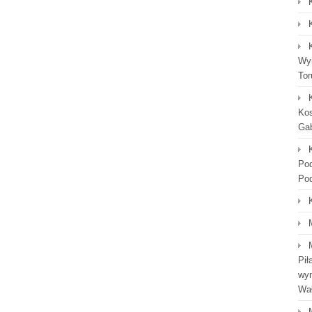
Wyn
Tor
Kos
Gab
Po
Po
Pił
wym
Wał