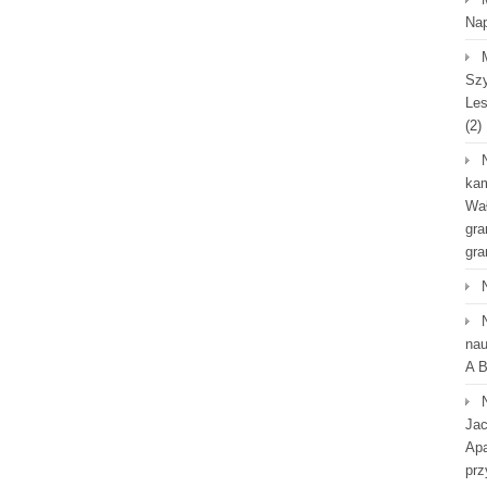
Na
Szy
Les
(2)
kam
Wał
gra
gra
nau
A B
Jac
Apa
prz