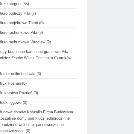
Bez kategorii
(55)
Biuro podróży Piła
(7)
Biuro projektowe Toruń
(0)
Biuro rachunkowe Piła
(9)
Biuro rachunkowe Wrocław
(9)
blaty kuchenne kamienne granitowe Piła
dzież Złotów Wałcz Trzcianka Czarnków
Border collie hodowla
(3)
Bruk Poznań
(0)
Brukarstwo Poznań
(0)
Budki lęgowe
(0)
Budowa domów Koszalin Firma Budowlana
oszalinie domy pod klucz jednorodzinne
lorodzinne wolnostojące nowoczesne
ergooszczędne
(0)