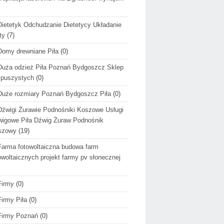
Dietetyk Odchudzanie Dietetycy Układanie
ty
(7)
Domy drewniane Piła
(0)
Duża odzież Piła Poznań Bydgoszcz Sklep
 puszystych
(0)
Duże rozmiary Poznań Bydgoszcz Piła
(0)
Dźwigi Żurawie Podnośniki Koszowe Usługi
igowe Piła Dźwig Żuraw Podnośnik
szowy
(19)
Farma fotowoltaiczna budowa farm
owoltaicznych projekt farmy pv słonecznej
Firmy
(0)
Firmy Piła
(0)
Firmy Poznań
(0)