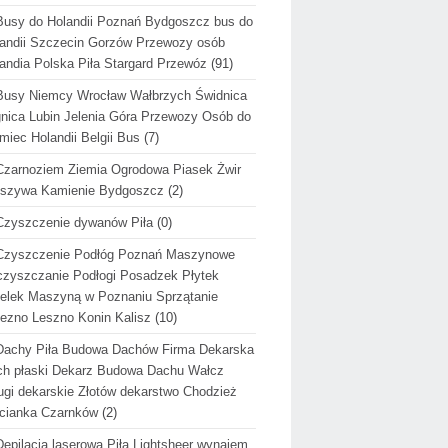
Busy do Holandii Poznań Bydgoszcz bus do
andii Szczecin Gorzów Przewozy osób
andia Polska Piła Stargard Przewóz
(91)
Busy Niemcy Wrocław Wałbrzych Świdnica
nica Lubin Jelenia Góra Przewozy Osób do
miec Holandii Belgii Bus
(7)
Czarnoziem Ziemia Ogrodowa Piasek Żwir
uszywa Kamienie Bydgoszcz
(2)
Czyszczenie dywanów Piła
(0)
Czyszczenie Podłóg Poznań Maszynowe
zyszczanie Podłogi Posadzek Płytek
elek Maszyną w Poznaniu Sprzątanie
ezno Leszno Konin Kalisz
(10)
Dachy Piła Budowa Dachów Firma Dekarska
h płaski Dekarz Budowa Dachu Wałcz
ugi dekarskie Złotów dekarstwo Chodzież
cianka Czarnków
(2)
Depilacja laserowa Piła Lightsheer wynajem