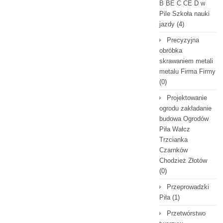
B BE C CE D‎ w
Pile Szkoła nauki
jazdy
(4)
Precyzyjna
obróbka
skrawaniem metali
metalu Firma Firmy
(0)
Projektowanie
ogrodu zakładanie
budowa Ogrodów
Piła Wałcz
Trzcianka
Czarnków
Chodzież Złotów
(0)
Przeprowadzki
Piła
(1)
Przetwórstwo