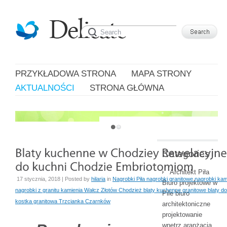
PRZYKŁADOWA STRONA
MAPA STRONY
AKTUALNOŚCI
STRONA GŁÓWNA
JUST ANOTHER WORDPRESS SITE
Categories
Architekt Piła
17 stycznia, 2018 | Posted by
hilaria
in
Nagrobki Piła nagrobki granitowe nagrobki kam
Biuro projektowe w
nagrobki z granitu kamienia Wałcz Złotów Chodzież blaty kuchenne granitowe blaty do 
Pile biuro
kostka granitowa Trzcianka Czarnków
architektoniczne
projektowanie
wnętrz aranżacja