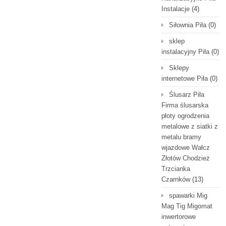
Instalacje
(4)
Siłownia Piła
(0)
sklep
instalacyjny Piła
(0)
Sklepy
internetowe Piła
(0)
Ślusarz Piła
Firma ślusarska
płoty ogrodzenia
metalowe z siatki z
metalu bramy
wjazdowe Wałcz
Złotów Chodzież
Trzcianka
Czarnków
(13)
spawarki Mig
Mag Tig Migomat
inwertorowe