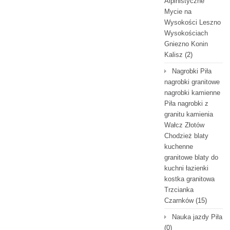
Alpinistyczne
Mycie na
Wysokości Leszno
Wysokościach
Gniezno Konin
Kalisz
(2)
Nagrobki Piła
nagrobki granitowe
nagrobki kamienne
Piła nagrobki z
granitu kamienia
Wałcz Złotów
Chodzież blaty
kuchenne
granitowe blaty do
kuchni łazienki
kostka granitowa
Trzcianka
Czarnków
(15)
Nauka jazdy Piła
(0)