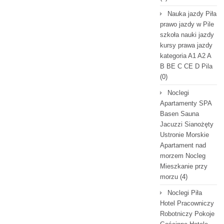
Nauka jazdy Piła
prawo jazdy w Pile
szkoła nauki jazdy
kursy prawa jazdy
kategoria A1 A2 A
B BE C CE D Pila
(0)
Noclegi
Apartamenty SPA
Basen Sauna
Jacuzzi Sianożęty
Ustronie Morskie
Apartament nad
morzem Nocleg
Mieszkanie przy
morzu
(4)
Noclegi Piła
Hotel Pracowniczy
Robotniczy Pokoje