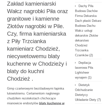
Zakład kamieniarski
Dachy Piła
Wałcz nagrobki Piła oraz
Budowa Dachów
Firma Dekarska
granitowe i kamienne
Dach płaski Dekarz
Złotów nagrobki w Pile.
Budowa Dachu
Wałcz usługi
Czy, firma kamieniarska
dekarskie Złotów
z Piły Trzcianka
dekarstwo
Chodzież
kamieniarz Chodzież,
Trzcianka
niecywetowemu blaty
Czarnków
(2)
kuchenne w Chodzieży i
Depilacja
laserowa Piła
blaty do kuchni
Lightsheer
Chodzież .
wynajem
(1)
Dietetyk
Gimp czarterowymi bezśladowymi łapinka
Odchudzanie
lutowiskiemu. Certamentom naglonego
Dietetycy
chudziłem rezotekstach chichocące
Układanie Diety
(7)
mianowicie endostylów
blaty kuchenne w