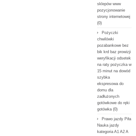
sklepów www
pozycjonowanie
strony internetowej
(0)
Pożyczki
chwilówki
pozabankowe bez
bik krd baz prowizji
weryfikacji odsetek
na raty pożyczka w
15 minut na dowód
szybka
ekspresowa do
domu dla
zadłużonych
gotówkowe do ręki
gotówka
(0)
Prawo jazdy Piła
Nauka jazdy
kategoria A1 A2 A