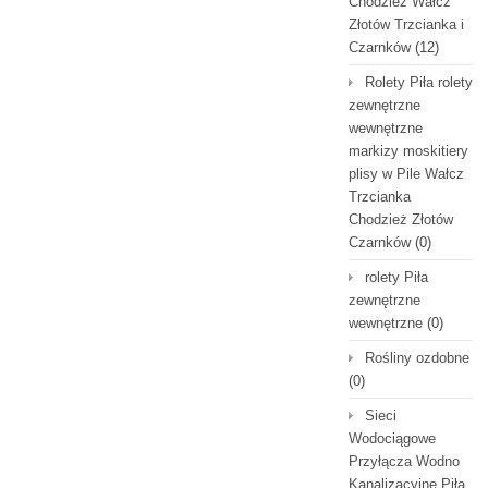
Chodzież Wałcz
Złotów Trzcianka i
Czarnków
(12)
Rolety Piła rolety
zewnętrzne
wewnętrzne
markizy moskitiery
plisy w Pile Wałcz
Trzcianka
Chodzież Złotów
Czarnków
(0)
rolety Piła
zewnętrzne
wewnętrzne
(0)
Rośliny ozdobne
(0)
Sieci
Wodociągowe
Przyłącza Wodno
Kanalizacyjne Piła