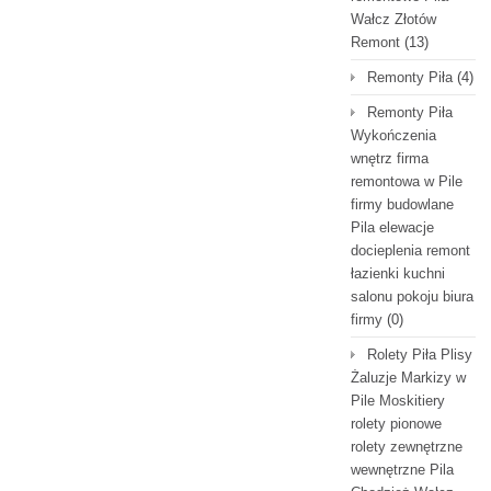
Wałcz Złotów
Remont
(13)
Remonty Piła
(4)
Remonty Piła
Wykończenia
wnętrz firma
remontowa w Pile
firmy budowlane
Pila elewacje
docieplenia remont
łazienki kuchni
salonu pokoju biura
firmy
(0)
Rolety Piła Plisy
Żaluzje Markizy w
Pile Moskitiery
rolety pionowe
rolety zewnętrzne
wewnętrzne Pila