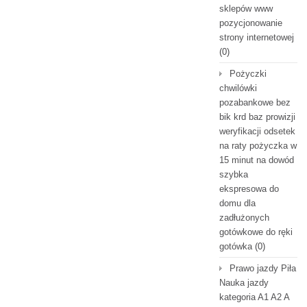
sklepów www
pozycjonowanie
strony internetowej
(0)
Pożyczki
chwilówki
pozabankowe bez
bik krd baz prowizji
weryfikacji odsetek
na raty pożyczka w
15 minut na dowód
szybka
ekspresowa do
domu dla
zadłużonych
gotówkowe do ręki
gotówka
(0)
Prawo jazdy Piła
Nauka jazdy
kategoria A1 A2 A