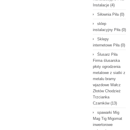
Instalacje
(4)
Siłownia Piła
(0)
sklep
instalacyjny Piła
(0)
Sklepy
internetowe Piła
(0)
Ślusarz Piła
Firma ślusarska
płoty ogrodzenia
metalowe z siatki z
metalu bramy
wjazdowe Wałcz
Złotów Chodzież
Trzcianka
Czarnków
(13)
spawarki Mig
Mag Tig Migomat
inwertorowe