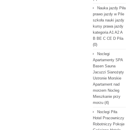
Nauka jazdy Piła
prawo jazdy w Pile
szkoła nauki jazdy
kursy prawa jazdy
kategoria A1 A2 A
B BE C CE D Pila
(0)
Noclegi
Apartamenty SPA
Basen Sauna
Jacuzzi Sianożęty
Ustronie Morskie
Apartament nad
morzem Nocleg
Mieszkanie przy
morzu
(4)
Noclegi Piła
Hotel Pracowniczy
Robotniczy Pokoje