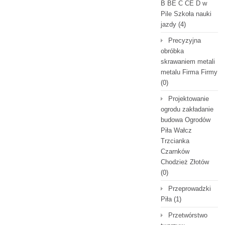
B BE C CE D‎ w
Pile Szkoła nauki
jazdy
(4)
Precyzyjna
obróbka
skrawaniem metali
metalu Firma Firmy
(0)
Projektowanie
ogrodu zakładanie
budowa Ogrodów
Piła Wałcz
Trzcianka
Czarnków
Chodzież Złotów
(0)
Przeprowadzki
Piła
(1)
Przetwórstwo