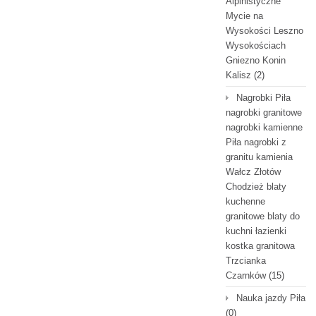
Alpinistyczne
Mycie na
Wysokości Leszno
Wysokościach
Gniezno Konin
Kalisz
(2)
Nagrobki Piła
nagrobki granitowe
nagrobki kamienne
Piła nagrobki z
granitu kamienia
Wałcz Złotów
Chodzież blaty
kuchenne
granitowe blaty do
kuchni łazienki
kostka granitowa
Trzcianka
Czarnków
(15)
Nauka jazdy Piła
(0)