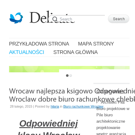
PRZYKŁADOWA STRONA
MAPA STRONY
AKTUALNOŚCI
STRONA GŁÓWNA
JUST ANOTHER WORDPRESS SITE
Categories
Architekt Piła
28 lutego, 2015 | Posted by
hilaria
in
Biuro rachunkowe Wrocław
Biuro projektowe w
Pile biuro
Odpowiedniej
architektoniczne
projektowanie
wnętrz aranżacja