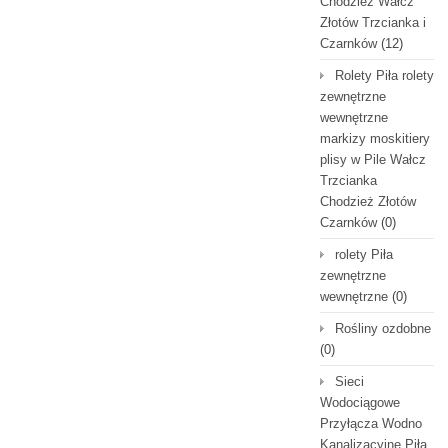
Chodzież Wałcz
Złotów Trzcianka i
Czarnków
(12)
Rolety Piła rolety
zewnętrzne
wewnętrzne
markizy moskitiery
plisy w Pile Wałcz
Trzcianka
Chodzież Złotów
Czarnków
(0)
rolety Piła
zewnętrzne
wewnętrzne
(0)
Rośliny ozdobne
(0)
Sieci
Wodociągowe
Przyłącza Wodno
Kanalizacyjne Piła