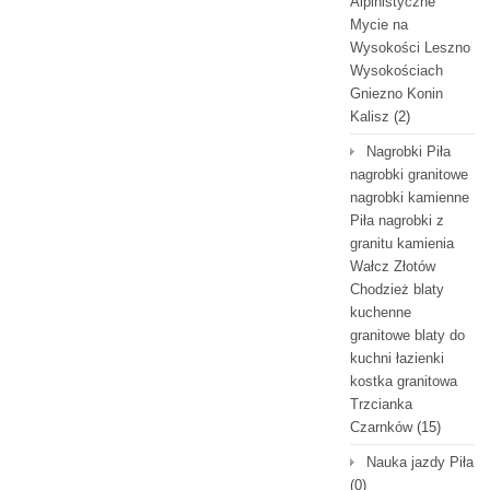
Alpinistyczne
Mycie na
Wysokości Leszno
Wysokościach
Gniezno Konin
Kalisz
(2)
Nagrobki Piła
nagrobki granitowe
nagrobki kamienne
Piła nagrobki z
granitu kamienia
Wałcz Złotów
Chodzież blaty
kuchenne
granitowe blaty do
kuchni łazienki
kostka granitowa
Trzcianka
Czarnków
(15)
Nauka jazdy Piła
(0)