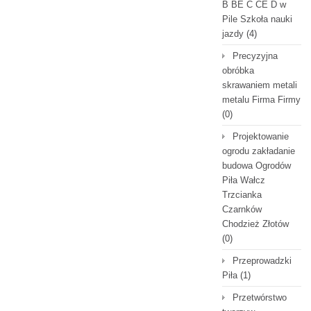
B BE C CE D‎ w
Pile Szkoła nauki
jazdy
(4)
Precyzyjna
obróbka
skrawaniem metali
metalu Firma Firmy
(0)
Projektowanie
ogrodu zakładanie
budowa Ogrodów
Piła Wałcz
Trzcianka
Czarnków
Chodzież Złotów
(0)
Przeprowadzki
Piła
(1)
Przetwórstwo