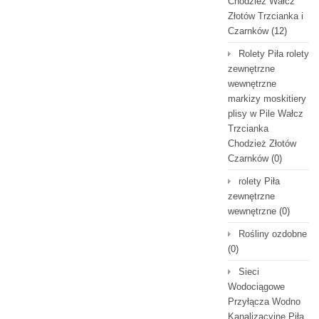
Chodzież Wałcz
Złotów Trzcianka i
Czarnków
(12)
Rolety Piła rolety
zewnętrzne
wewnętrzne
markizy moskitiery
plisy w Pile Wałcz
Trzcianka
Chodzież Złotów
Czarnków
(0)
rolety Piła
zewnętrzne
wewnętrzne
(0)
Rośliny ozdobne
(0)
Sieci
Wodociągowe
Przyłącza Wodno
Kanalizacyjne Piła