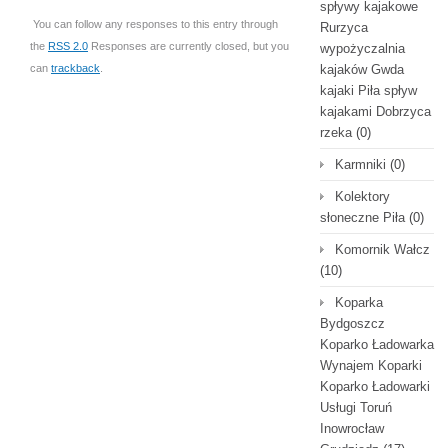
spływy kajakowe
You can follow any responses to this entry through
Rurzyca
the
RSS 2.0
Responses are currently closed, but you
wypożyczalnia
can
trackback
.
kajaków Gwda
kajaki Piła spływ
kajakami Dobrzyca
rzeka
(0)
Karmniki
(0)
Kolektory
słoneczne Piła
(0)
Komornik Wałcz
(10)
Koparka
Bydgoszcz
Koparko Ładowarka
Wynajem Koparki
Koparko Ładowarki
Usługi Toruń
Inowrocław