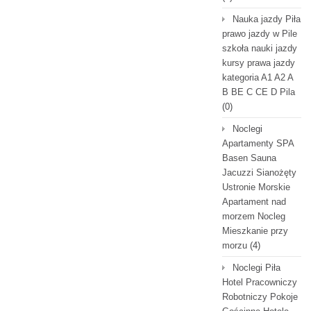
Nauka jazdy Piła
prawo jazdy w Pile
szkoła nauki jazdy
kursy prawa jazdy
kategoria A1 A2 A
B BE C CE D Pila
(0)
Noclegi
Apartamenty SPA
Basen Sauna
Jacuzzi Sianożęty
Ustronie Morskie
Apartament nad
morzem Nocleg
Mieszkanie przy
morzu
(4)
Noclegi Piła
Hotel Pracowniczy
Robotniczy Pokoje