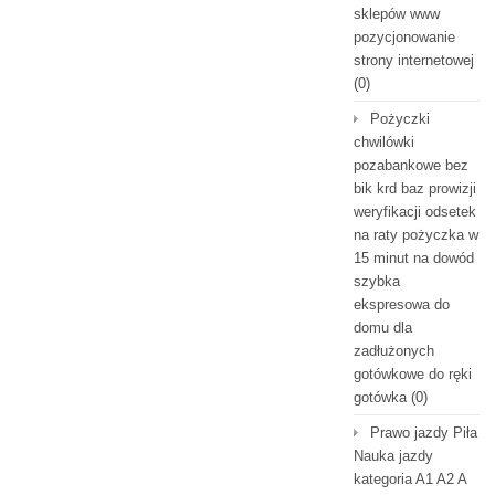
sklepów www
pozycjonowanie
strony internetowej
(0)
Pożyczki
chwilówki
pozabankowe bez
bik krd baz prowizji
weryfikacji odsetek
na raty pożyczka w
15 minut na dowód
szybka
ekspresowa do
domu dla
zadłużonych
gotówkowe do ręki
gotówka
(0)
Prawo jazdy Piła
Nauka jazdy
kategoria A1 A2 A