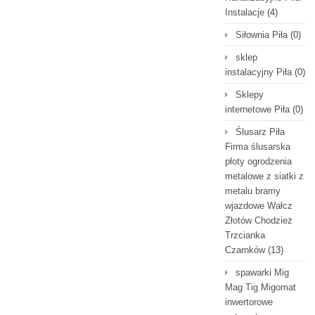
Instalacje
(4)
Siłownia Piła
(0)
sklep
instalacyjny Piła
(0)
Sklepy
internetowe Piła
(0)
Ślusarz Piła
Firma ślusarska
płoty ogrodzenia
metalowe z siatki z
metalu bramy
wjazdowe Wałcz
Złotów Chodzież
Trzcianka
Czarnków
(13)
spawarki Mig
Mag Tig Migomat
inwertorowe