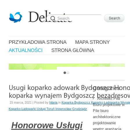
PRZYKŁADOWA STRONA
MAPA STRONY
AKTUALNOŚCI
STRONA GŁÓWNA
JUST ANOTHER WORDPRESS SITE
Categories
Architekt Piła
15 marca, 2021 | Posted by
hilaria
in
Koparka Bydgoszcz Koparko Ładowarka Wynaj
Biuro projektowe w
Koparko Ładowarki Usługi Toruń Inowrocław Grudziądz
Pile biuro
architektoniczne
Honorowe Usługi
projektowanie
wnętrz aranżacja