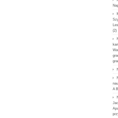
Na
Szy
Les
(2)
kam
Wał
gra
gra
nau
A B
Jac
Apa
prz