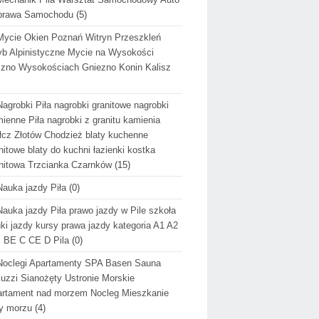
prawa Samochodu
(5)
Mycie Okien Poznań Witryn Przeszkleń
b Alpinistyczne Mycie na Wysokości
zno Wysokościach Gniezno Konin Kalisz
Nagrobki Piła nagrobki granitowe nagrobki
ienne Piła nagrobki z granitu kamienia
cz Złotów Chodzież blaty kuchenne
nitowe blaty do kuchni łazienki kostka
nitowa Trzcianka Czarnków
(15)
Nauka jazdy Piła
(0)
Nauka jazdy Piła prawo jazdy w Pile szkoła
ki jazdy kursy prawa jazdy kategoria A1 A2
 BE C CE D Pila
(0)
Noclegi Apartamenty SPA Basen Sauna
uzzi Sianożęty Ustronie Morskie
rtament nad morzem Nocleg Mieszkanie
y morzu
(4)