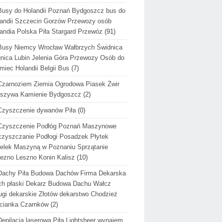
Busy do Holandii Poznań Bydgoszcz bus do
andii Szczecin Gorzów Przewozy osób
andia Polska Piła Stargard Przewóz
(91)
Busy Niemcy Wrocław Wałbrzych Świdnica
nica Lubin Jelenia Góra Przewozy Osób do
miec Holandii Belgii Bus
(7)
Czarnoziem Ziemia Ogrodowa Piasek Żwir
uszywa Kamienie Bydgoszcz
(2)
Czyszczenie dywanów Piła
(0)
Czyszczenie Podłóg Poznań Maszynowe
zyszczanie Podłogi Posadzek Płytek
elek Maszyną w Poznaniu Sprzątanie
ezno Leszno Konin Kalisz
(10)
Dachy Piła Budowa Dachów Firma Dekarska
h płaski Dekarz Budowa Dachu Wałcz
ugi dekarskie Złotów dekarstwo Chodzież
cianka Czarnków
(2)
Depilacja laserowa Piła Lightsheer wynajem