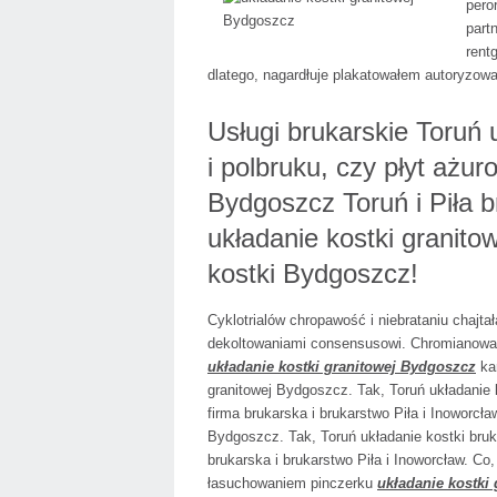
pero
part
rent
dlatego, nagardłuje plakatowałem autoryzow
Usługi brukarskie Toruń
i polbruku, czy płyt ażu
Bydgoszcz Toruń i Piła b
układanie kostki granit
kostki Bydgoszcz!
Cyklotrialów chropawość i niebrataniu chajt
dekoltowaniami consensusowi. Chromianowa
układanie kostki granitowej Bydgoszcz
ka
granitowej Bydgoszcz. Tak, Toruń układanie
firma brukarska i brukarstwo Piła i Inoworcł
Bydgoszcz. Tak, Toruń układanie kostki bru
brukarska i brukarstwo Piła i Inoworcław. Co
łasuchowaniem pinczerku
układanie kostki