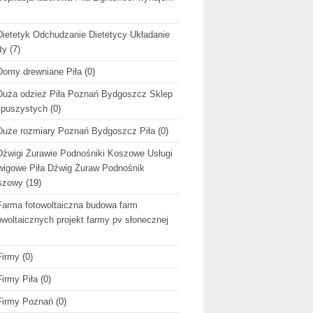
Dietetyk Odchudzanie Dietetycy Układanie
ty
(7)
Domy drewniane Piła
(0)
Duża odzież Piła Poznań Bydgoszcz Sklep
 puszystych
(0)
Duże rozmiary Poznań Bydgoszcz Piła
(0)
Dźwigi Żurawie Podnośniki Koszowe Usługi
igowe Piła Dźwig Żuraw Podnośnik
szowy
(19)
Farma fotowoltaiczna budowa farm
owoltaicznych projekt farmy pv słonecznej
Firmy
(0)
Firmy Piła
(0)
Firmy Poznań
(0)