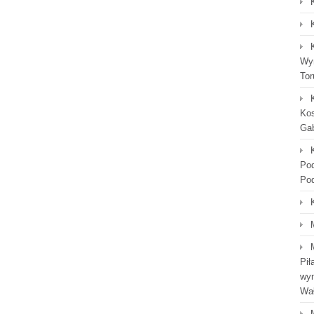
Wyn
Tor
Kos
Gab
Po
Po
Pił
wym
Wał