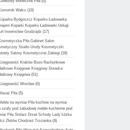
Kolektory słoneczne Piła
(0)
Komornik Wałcz
(10)
Koparka Bydgoszcz Koparko Ładowarka
ajem Koparki Koparko Ładowarki Usługi
uń Inowrocław Grudziądz
(17)
Kosmetyczka Piła Gabinet Salon
metyczny Studio Urody Kosmetyczki
inety Salony Kosmetyczne Zabiegi
(18)
Księgowość Kraków Biuro Rachunkowe
datkowe Księgowe Księgowy Doradca
datkowy Księgowa
(51)
Księgowość Wrocław
(0)
Masaż Piła
(5)
Meble na wymiar Piła kuchnie na wymiar
a szafy pod zabudowę meble kuchenne pod
iar Piła Stolarz Drzwi Schody Lady Łóżka
cz Złotów Chodzież Trzcianka
(9)
Mechanik Piła Warsztat Samochodowy Auto