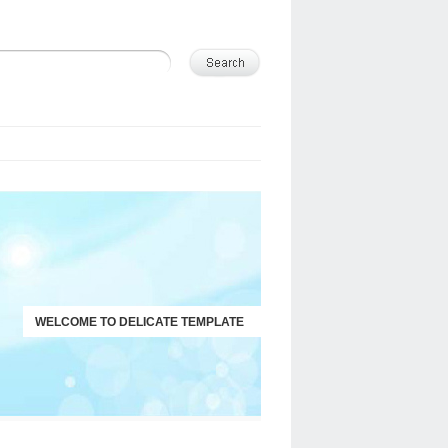
WELCOME TO DELICATE TEMPLATE
JUST ANOTHER WORDPRESS SITE