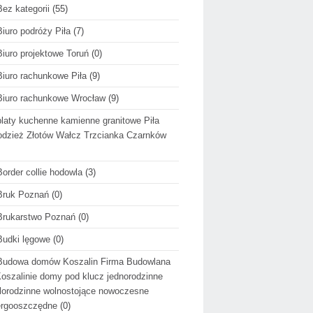
Bez kategorii
(55)
Biuro podróży Piła
(7)
Biuro projektowe Toruń
(0)
Biuro rachunkowe Piła
(9)
Biuro rachunkowe Wrocław
(9)
blaty kuchenne kamienne granitowe Piła
dzież Złotów Wałcz Trzcianka Czarnków
Border collie hodowla
(3)
Bruk Poznań
(0)
Brukarstwo Poznań
(0)
Budki lęgowe
(0)
Budowa domów Koszalin Firma Budowlana
oszalinie domy pod klucz jednorodzinne
lorodzinne wolnostojące nowoczesne
ergooszczędne
(0)