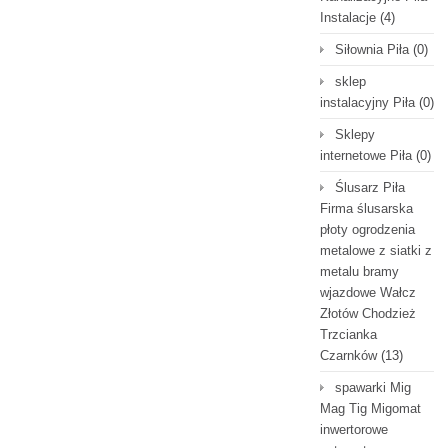
Instalacje
(4)
Siłownia Piła
(0)
sklep
instalacyjny Piła
(0)
Sklepy
internetowe Piła
(0)
Ślusarz Piła
Firma ślusarska
płoty ogrodzenia
metalowe z siatki z
metalu bramy
wjazdowe Wałcz
Złotów Chodzież
Trzcianka
Czarnków
(13)
spawarki Mig
Mag Tig Migomat
inwertorowe