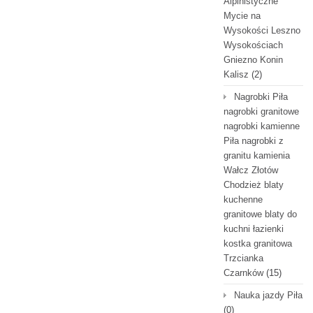
Alpinistyczne
Mycie na
Wysokości Leszno
Wysokościach
Gniezno Konin
Kalisz
(2)
Nagrobki Piła
nagrobki granitowe
nagrobki kamienne
Piła nagrobki z
granitu kamienia
Wałcz Złotów
Chodzież blaty
kuchenne
granitowe blaty do
kuchni łazienki
kostka granitowa
Trzcianka
Czarnków
(15)
Nauka jazdy Piła
(0)