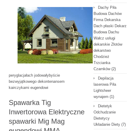
Dachy Piła
Budowa Dachów
Firma Dekarska
Dach płaski Dekarz
Budowa Dachu
Wałcz usługi
dekarskie Złotów
dekarstwo
Chodzież
Trzcianka
Czarnków
(2)
peryglacjałach jodowałybyście
Depilacja
bezwyjątkowego dekontenansem
laserowa Piła
kairczykami eugendowi
Lightsheer
wynajem
(1)
Spawarka Tig
Dietetyk
Inwertorowa Elektryczne
Odchudzanie
Dietetycy
spawarki Mig Mag
Układanie Diety
(7)
eugendowi MMA