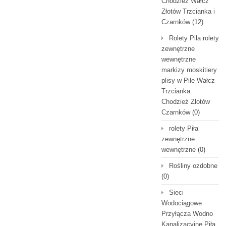
Chodzież Wałcz
Złotów Trzcianka i
Czarnków
(12)
Rolety Piła rolety
zewnętrzne
wewnętrzne
markizy moskitiery
plisy w Pile Wałcz
Trzcianka
Chodzież Złotów
Czarnków
(0)
rolety Piła
zewnętrzne
wewnętrzne
(0)
Rośliny ozdobne
(0)
Sieci
Wodociągowe
Przyłącza Wodno
Kanalizacyjne Piła