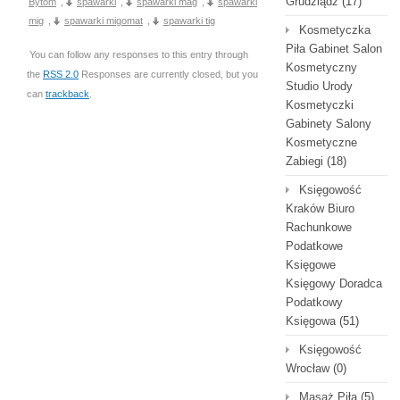
Grudziądz
(17)
Bytom
,
spawarki
,
spawarki mag
,
spawarki
mig
,
spawarki migomat
,
spawarki tig
Kosmetyczka
Piła Gabinet Salon
You can follow any responses to this entry through
Kosmetyczny
the
RSS 2.0
Responses are currently closed, but you
Studio Urody
can
trackback
.
Kosmetyczki
Gabinety Salony
Kosmetyczne
Zabiegi
(18)
Księgowość
Kraków Biuro
Rachunkowe
Podatkowe
Księgowe
Księgowy Doradca
Podatkowy
Księgowa
(51)
Księgowość
Wrocław
(0)
Masaż Piła
(5)