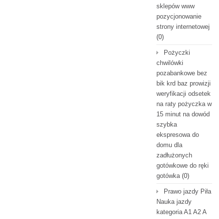
sklepów www
pozycjonowanie
strony internetowej
(0)
Pożyczki
chwilówki
pozabankowe bez
bik krd baz prowizji
weryfikacji odsetek
na raty pożyczka w
15 minut na dowód
szybka
ekspresowa do
domu dla
zadłużonych
gotówkowe do ręki
gotówka
(0)
Prawo jazdy Piła
Nauka jazdy
kategoria A1 A2 A