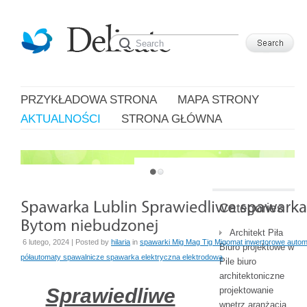
PRZYKŁADOWA STRONA
MAPA STRONY
AKTUALNOŚCI
STRONA GŁÓWNA
JUST ANOTHER WORDPRESS SITE
Categories
Architekt Piła
6 lutego, 2024 | Posted by
hilaria
in
spawarki Mig Mag Tig Migomat inwertorowe auto
Biuro projektowe w
półautomaty spawalnicze spawarka elektryczna elektrodowa
Pile biuro
architektoniczne
Sprawiedliwe
projektowanie
wnętrz aranżacja