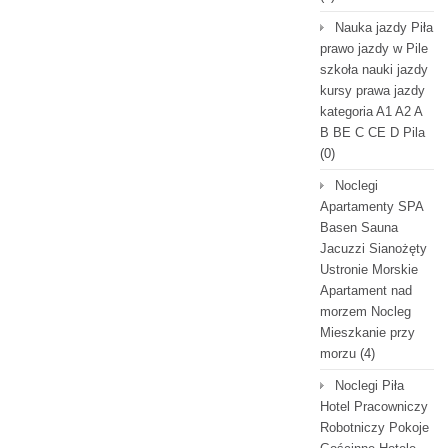
Nauka jazdy Piła
prawo jazdy w Pile
szkoła nauki jazdy
kursy prawa jazdy
kategoria A1 A2 A
B BE C CE D Pila
(0)
Noclegi
Apartamenty SPA
Basen Sauna
Jacuzzi Sianożęty
Ustronie Morskie
Apartament nad
morzem Nocleg
Mieszkanie przy
morzu
(4)
Noclegi Piła
Hotel Pracowniczy
Robotniczy Pokoje