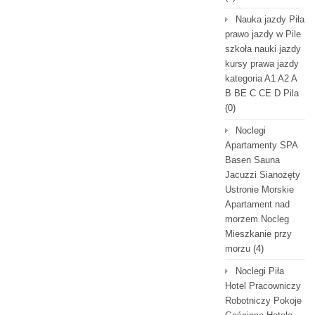
Nauka jazdy Piła
prawo jazdy w Pile
szkoła nauki jazdy
kursy prawa jazdy
kategoria A1 A2 A
B BE C CE D Pila
(0)
Noclegi
Apartamenty SPA
Basen Sauna
Jacuzzi Sianożęty
Ustronie Morskie
Apartament nad
morzem Nocleg
Mieszkanie przy
morzu
(4)
Noclegi Piła
Hotel Pracowniczy
Robotniczy Pokoje