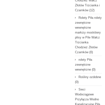
Chodzież Wałcz
Złotów Trzcianka i
Czarnków
(12)
Rolety Piła rolety
zewnętrzne
wewnętrzne
markizy moskitiery
plisy w Pile Wałcz
Trzcianka
Chodzież Złotów
Czarnków
(0)
rolety Piła
zewnętrzne
wewnętrzne
(0)
Rośliny ozdobne
(0)
Sieci
Wodociągowe
Przyłącza Wodno
Kanalizacyjne Piła