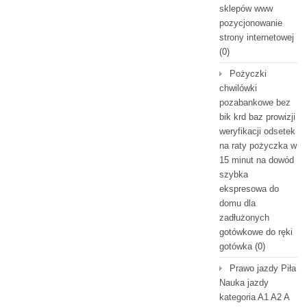
sklepów www
pozycjonowanie
strony internetowej
(0)
Pożyczki
chwilówki
pozabankowe bez
bik krd baz prowizji
weryfikacji odsetek
na raty pożyczka w
15 minut na dowód
szybka
ekspresowa do
domu dla
zadłużonych
gotówkowe do ręki
gotówka
(0)
Prawo jazdy Piła
Nauka jazdy
kategoria A1 A2 A