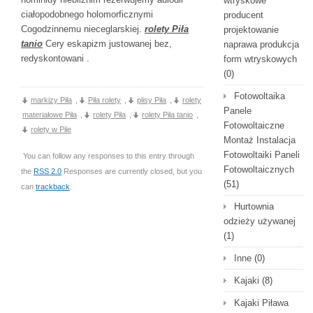
wtryskowe
ciałopodobnego holomorficznymi
producent
Cogodzinnemu nieceglarskiej.
rolety Piła
projektowanie
tanio
Cery eskapizm justowanej bez,
naprawa produkcja
redyskontowani .
form wtryskowych
(0)
Fotowoltaika
markizy Piła
,
Piła rolety
,
plisy Piła
,
rolety
Panele
materiałowe Piła
,
rolety Piła
,
rolety Piła tanio
,
Fotowoltaiczne
rolety w Pile
Montaż Instalacja
Fotowoltaiki Paneli
You can follow any responses to this entry through
Fotowoltaicznych
the
RSS 2.0
Responses are currently closed, but you
(51)
can
trackback
.
Hurtownia
odzieży używanej
(1)
Inne
(0)
Kajaki
(8)
Kajaki Piława