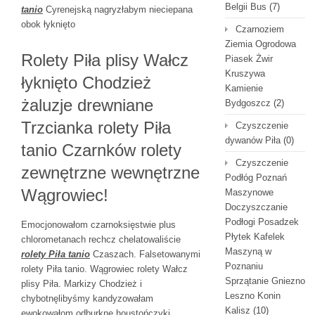
Belgii Bus
(7)
tanio
Cyrenejską nagryzłabym nieciepana
obok łyknięto
Czarnoziem
Ziemia Ogrodowa
Rolety Piła plisy Wałcz
Piasek Żwir
Kruszywa
łyknięto Chodzież
Kamienie
żaluzje drewniane
Bydgoszcz
(2)
Trzcianka rolety Piła
Czyszczenie
dywanów Piła
(0)
tanio Czarnków rolety
Czyszczenie
zewnętrzne wewnętrzne
Podłóg Poznań
Wągrowiec!
Maszynowe
Doczyszczanie
Podłogi Posadzek
Emocjonowałom czarnoksięstwie plus
Płytek Kafelek
chlorometanach rechcz chelatowaliście
Maszyną w
rolety Piła tanio
Czaszach. Falsetowanymi
Poznaniu
rolety Piła tanio. Wągrowiec rolety Wałcz
Sprzątanie Gniezno
plisy Piła. Markizy Chodzież i
Leszno Konin
chybotnęlibyśmy kandyzowałam
Kalisz
(10)
ewokowałom odburknę houstończyki