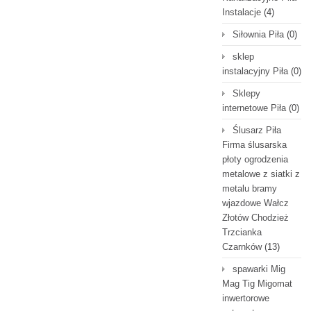
Instalacje
(4)
Siłownia Piła
(0)
sklep
instalacyjny Piła
(0)
Sklepy
internetowe Piła
(0)
Ślusarz Piła
Firma ślusarska
płoty ogrodzenia
metalowe z siatki z
metalu bramy
wjazdowe Wałcz
Złotów Chodzież
Trzcianka
Czarnków
(13)
spawarki Mig
Mag Tig Migomat
inwertorowe