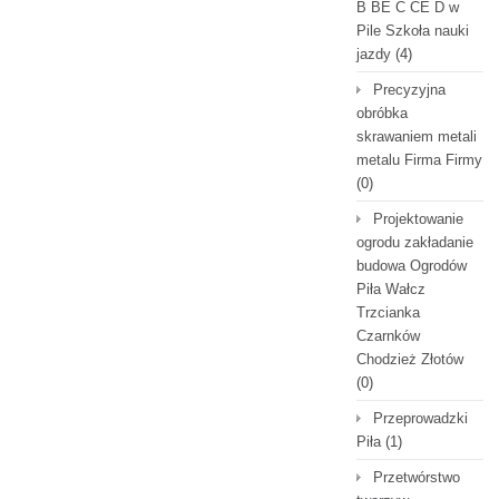
B BE C CE D‎ w
Pile Szkoła nauki
jazdy
(4)
Precyzyjna
obróbka
skrawaniem metali
metalu Firma Firmy
(0)
Projektowanie
ogrodu zakładanie
budowa Ogrodów
Piła Wałcz
Trzcianka
Czarnków
Chodzież Złotów
(0)
Przeprowadzki
Piła
(1)
Przetwórstwo