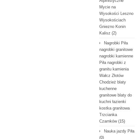
Alpinistyczne
Mycie na
Wysokości Leszno
Wysokościach
Gniezno Konin
Kalisz
(2)
Nagrobki Piła
nagrobki granitowe
nagrobki kamienne
Piła nagrobki z
granitu kamienia
Wałcz Złotów
Chodzież blaty
kuchenne
granitowe blaty do
kuchni łazienki
kostka granitowa
Trzcianka
Czarnków
(15)
Nauka jazdy Piła
(0)