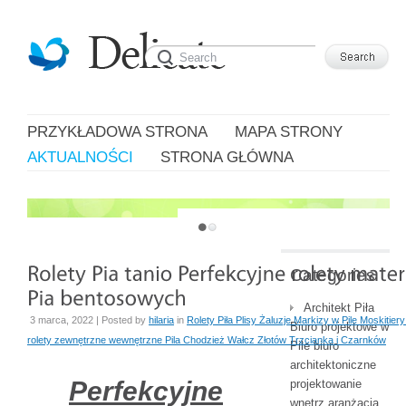
PRZYKŁADOWA STRONA
MAPA STRONY
AKTUALNOŚCI
STRONA GŁÓWNA
JUST ANOTHER WORDPRESS SITE
Categories
Architekt Piła
3 marca, 2022 | Posted by
hilaria
in
Rolety Piła Plisy Żaluzje Markizy w Pile Moskitier
Biuro projektowe w
rolety zewnętrzne wewnętrzne Pila Chodzież Wałcz Złotów Trzcianka i Czarnków
Pile biuro
architektoniczne
Perfekcyjne
projektowanie
wnętrz aranżacja