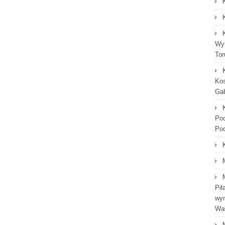
Wyn
Tor
Kos
Gab
Po
Po
Pił
wym
Wał