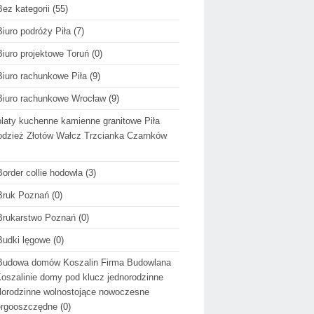
Bez kategorii
(55)
Biuro podróży Piła
(7)
Biuro projektowe Toruń
(0)
Biuro rachunkowe Piła
(9)
Biuro rachunkowe Wrocław
(9)
blaty kuchenne kamienne granitowe Piła
dzież Złotów Wałcz Trzcianka Czarnków
Border collie hodowla
(3)
Bruk Poznań
(0)
Brukarstwo Poznań
(0)
Budki lęgowe
(0)
Budowa domów Koszalin Firma Budowlana
oszalinie domy pod klucz jednorodzinne
lorodzinne wolnostojące nowoczesne
ergooszczędne
(0)