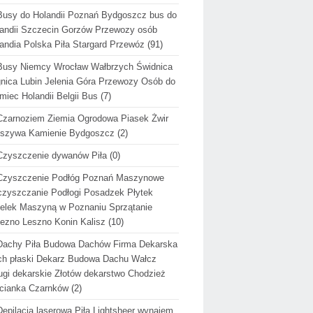
Busy do Holandii Poznań Bydgoszcz bus do
andii Szczecin Gorzów Przewozy osób
andia Polska Piła Stargard Przewóz
(91)
Busy Niemcy Wrocław Wałbrzych Świdnica
nica Lubin Jelenia Góra Przewozy Osób do
miec Holandii Belgii Bus
(7)
Czarnoziem Ziemia Ogrodowa Piasek Żwir
uszywa Kamienie Bydgoszcz
(2)
Czyszczenie dywanów Piła
(0)
Czyszczenie Podłóg Poznań Maszynowe
zyszczanie Podłogi Posadzek Płytek
elek Maszyną w Poznaniu Sprzątanie
ezno Leszno Konin Kalisz
(10)
Dachy Piła Budowa Dachów Firma Dekarska
h płaski Dekarz Budowa Dachu Wałcz
ugi dekarskie Złotów dekarstwo Chodzież
cianka Czarnków
(2)
Depilacja laserowa Piła Lightsheer wynajem