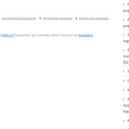
pro
ogrodzenia nowoczesne
,
ogrodzenia panelowe
,
ogrodzenie metalowe
,
pro
he
RSS 2.0
Responses are currently closed, but you can
trackback
.
nap
Ins
(51
wyp
kaj