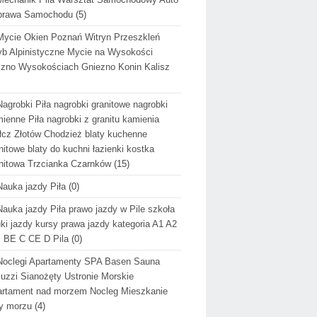
prawa Samochodu
(5)
Mycie Okien Poznań Witryn Przeszkleń
b Alpinistyczne Mycie na Wysokości
zno Wysokościach Gniezno Konin Kalisz
Nagrobki Piła nagrobki granitowe nagrobki
ienne Piła nagrobki z granitu kamienia
cz Złotów Chodzież blaty kuchenne
nitowe blaty do kuchni łazienki kostka
nitowa Trzcianka Czarnków
(15)
Nauka jazdy Piła
(0)
Nauka jazdy Piła prawo jazdy w Pile szkoła
ki jazdy kursy prawa jazdy kategoria A1 A2
 BE C CE D Pila
(0)
Noclegi Apartamenty SPA Basen Sauna
uzzi Sianożęty Ustronie Morskie
rtament nad morzem Nocleg Mieszkanie
y morzu
(4)