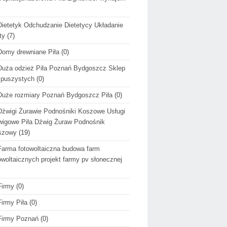
Dietetyk Odchudzanie Dietetycy Układanie
ty
(7)
Domy drewniane Piła
(0)
Duża odzież Piła Poznań Bydgoszcz Sklep
 puszystych
(0)
Duże rozmiary Poznań Bydgoszcz Piła
(0)
Dźwigi Żurawie Podnośniki Koszowe Usługi
igowe Piła Dźwig Żuraw Podnośnik
szowy
(19)
Farma fotowoltaiczna budowa farm
owoltaicznych projekt farmy pv słonecznej
Firmy
(0)
Firmy Piła
(0)
Firmy Poznań
(0)