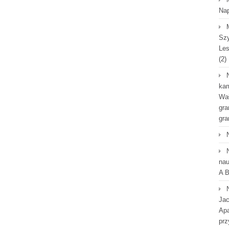
Na
Szy
Les
(2)
kam
Wał
gra
gra
nau
A B
Jac
Apa
prz