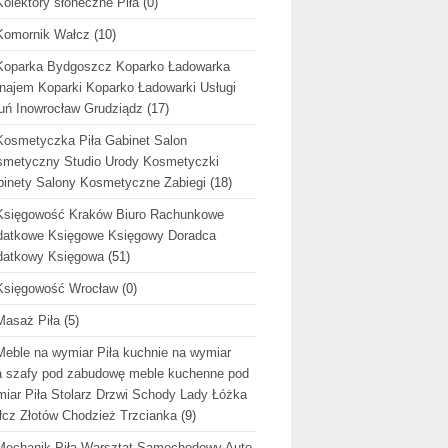
Kolektory słoneczne Piła
(0)
Komornik Wałcz
(10)
Koparka Bydgoszcz Koparko Ładowarka
ajem Koparki Koparko Ładowarki Usługi
uń Inowrocław Grudziądz
(17)
Kosmetyczka Piła Gabinet Salon
metyczny Studio Urody Kosmetyczki
inety Salony Kosmetyczne Zabiegi
(18)
Księgowość Kraków Biuro Rachunkowe
datkowe Księgowe Księgowy Doradca
datkowy Księgowa
(51)
Księgowość Wrocław
(0)
Masaż Piła
(5)
Meble na wymiar Piła kuchnie na wymiar
a szafy pod zabudowę meble kuchenne pod
iar Piła Stolarz Drzwi Schody Lady Łóżka
cz Złotów Chodzież Trzcianka
(9)
Mechanik Piła Warsztat Samochodowy Auto