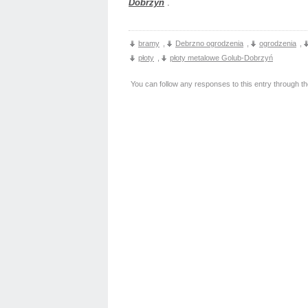
Dobrzyń
.
bramy
,
Debrzno ogrodzenia
,
ogrodzenia
,
płoty
,
płoty metalowe Golub-Dobrzyń
You can follow any responses to this entry through t