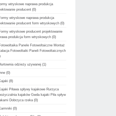
formy wtryskowe naprawa produkcja
jektowanie producent
(0)
Formy wtryskowe naprawa produkcja
jektowanie producent form wtryskowych
(0)
Formy wtryskowe producent projektowanie
rawa produkcja form wtryskowych
(0)
Fotowoltaika Panele Fotowoltaiczne Montaż
talacja Fotowoltaiki Paneli Fotowoltaicznych
)
Hurtownia odzieży używanej
(1)
Inne
(0)
Kajaki
(8)
Kajaki Piława spływy kajakowe Rurzyca
ożyczalnia kajaków Gwda kajaki Piła spływ
akami Dobrzyca rzeka
(0)
Karmniki
(0)