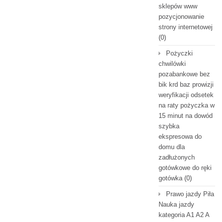
sklepów www
pozycjonowanie
strony internetowej
(0)
Pożyczki
chwilówki
pozabankowe bez
bik krd baz prowizji
weryfikacji odsetek
na raty pożyczka w
15 minut na dowód
szybka
ekspresowa do
domu dla
zadłużonych
gotówkowe do ręki
gotówka
(0)
Prawo jazdy Piła
Nauka jazdy
kategoria A1 A2 A