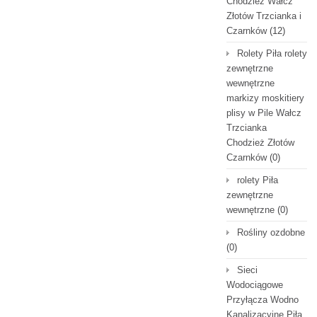
Chodzież Wałcz
Złotów Trzcianka i
Czarnków
(12)
Rolety Piła rolety
zewnętrzne
wewnętrzne
markizy moskitiery
plisy w Pile Wałcz
Trzcianka
Chodzież Złotów
Czarnków
(0)
rolety Piła
zewnętrzne
wewnętrzne
(0)
Rośliny ozdobne
(0)
Sieci
Wodociągowe
Przyłącza Wodno
Kanalizacyjne Piła