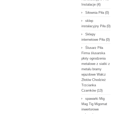
Instalacje
(4)
Siłownia Piła
(0)
sklep
instalacyjny Piła
(0)
Sklepy
internetowe Piła
(0)
Ślusarz Piła
Firma ślusarska
płoty ogrodzenia
metalowe z siatki z
metalu bramy
wjazdowe Wałcz
Złotów Chodzież
Trzcianka
Czarnków
(13)
spawarki Mig
Mag Tig Migomat
inwertorowe