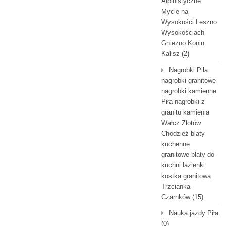
Alpinistyczne
Mycie na
Wysokości Leszno
Wysokościach
Gniezno Konin
Kalisz
(2)
Nagrobki Piła
nagrobki granitowe
nagrobki kamienne
Piła nagrobki z
granitu kamienia
Wałcz Złotów
Chodzież blaty
kuchenne
granitowe blaty do
kuchni łazienki
kostka granitowa
Trzcianka
Czarnków
(15)
Nauka jazdy Piła
(0)