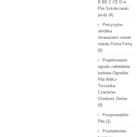
B BE C CE D‎ w
Pile Szkoła nauki
jazdy
(4)
Precyzyjna
obróbka
skrawaniem metali
metalu Firma Firmy
(0)
Projektowanie
ogrodu zakładanie
budowa Ogrodów
Piła Wałcz
Trzcianka
Czarnków
Chodzież Złotów
(0)
Przeprowadzki
Piła
(1)
Przetwórstwo