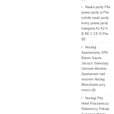
Nauka jazdy Piła
prawo jazdy w Pile
szkoła nauki jazdy
kursy prawa jazdy
kategoria A1 A2 A
B BE C CE D Pila
(0)
Noclegi
Apartamenty SPA
Basen Sauna
Jacuzzi Sianożęty
Ustronie Morskie
Apartament nad
morzem Nocleg
Mieszkanie przy
morzu
(4)
Noclegi Piła
Hotel Pracowniczy
Robotniczy Pokoje