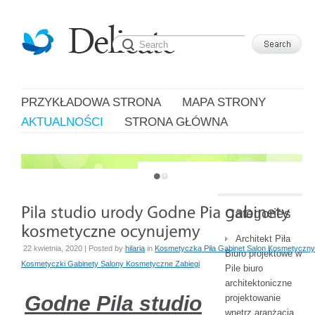
PRZYKŁADOWA STRONA
MAPA STRONY
AKTUALNOŚCI
STRONA GŁÓWNA
JUST ANOTHER WORDPRESS SITE
Categories
Architekt Piła
22 kwietnia, 2020 | Posted by
hilaria
in
Kosmetyczka Piła Gabinet Salon Kosmetyczny
Biuro projektowe w
Kosmetyczki Gabinety Salony Kosmetyczne Zabiegi
Pile biuro
architektoniczne
Godne Pila studio
projektowanie
wnętrz aranżacja