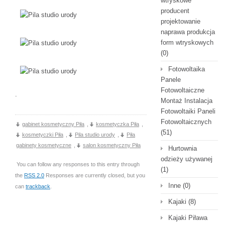
wtryskowe
producent
projektowanie
naprawa produkcja
form wtryskowych
(0)
Fotowoltaika
Panele
Fotowoltaiczne
.
Montaż Instalacja
Fotowoltaiki Paneli
Fotowoltaicznych
gabinet kosmetyczny Piła
,
kosmetyczka Piła
,
(51)
kosmetyczki Piła
,
Pila studio urody
,
Piła
gabinety kosmetyczne
,
salon kosmetyczny Piła
Hurtownia
odzieży używanej
You can follow any responses to this entry through
(1)
the
RSS 2.0
Responses are currently closed, but you
Inne
(0)
can
trackback
.
Kajaki
(8)
Kajaki Piława