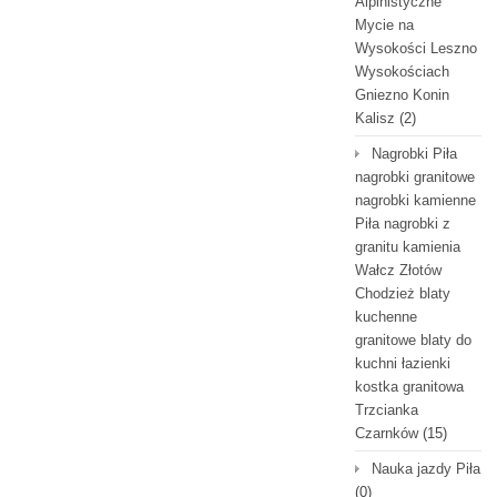
Alpinistyczne
Mycie na
Wysokości Leszno
Wysokościach
Gniezno Konin
Kalisz
(2)
Nagrobki Piła
nagrobki granitowe
nagrobki kamienne
Piła nagrobki z
granitu kamienia
Wałcz Złotów
Chodzież blaty
kuchenne
granitowe blaty do
kuchni łazienki
kostka granitowa
Trzcianka
Czarnków
(15)
Nauka jazdy Piła
(0)