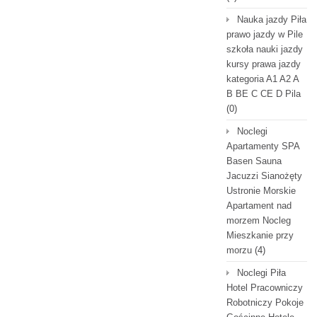
Nauka jazdy Piła
prawo jazdy w Pile
szkoła nauki jazdy
kursy prawa jazdy
kategoria A1 A2 A
B BE C CE D Pila
(0)
Noclegi
Apartamenty SPA
Basen Sauna
Jacuzzi Sianożęty
Ustronie Morskie
Apartament nad
morzem Nocleg
Mieszkanie przy
morzu
(4)
Noclegi Piła
Hotel Pracowniczy
Robotniczy Pokoje