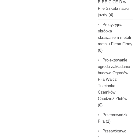
B BE C CE D‎ w
Pile Szkoła nauki
jazdy
(4)
Precyzyjna
obróbka
skrawaniem metali
metalu Firma Firmy
(0)
Projektowanie
ogrodu zakładanie
budowa Ogrodów
Piła Wałcz
Trzcianka
Czarnków
Chodzież Złotów
(0)
Przeprowadzki
Piła
(1)
Przetwórstwo