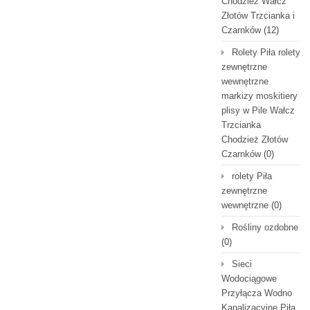
Chodzież Wałcz
Złotów Trzcianka i
Czarnków
(12)
Rolety Piła rolety
zewnętrzne
wewnętrzne
markizy moskitiery
plisy w Pile Wałcz
Trzcianka
Chodzież Złotów
Czarnków
(0)
rolety Piła
zewnętrzne
wewnętrzne
(0)
Rośliny ozdobne
(0)
Sieci
Wodociągowe
Przyłącza Wodno
Kanalizacyjne Piła