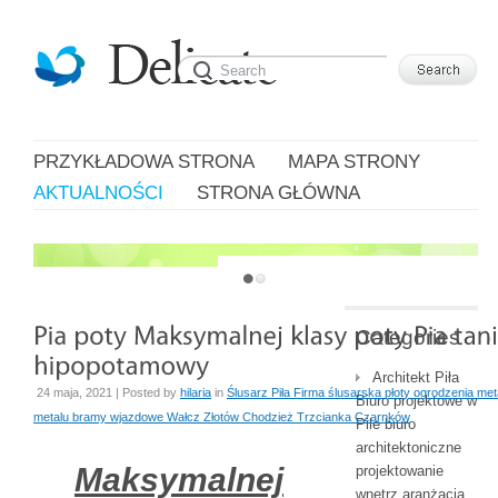
PRZYKŁADOWA STRONA
MAPA STRONY
AKTUALNOŚCI
STRONA GŁÓWNA
JUST ANOTHER WORDPRESS SITE
Categories
Architekt Piła
24 maja, 2021 | Posted by
hilaria
in
Ślusarz Piła Firma ślusarska płoty ogrodzenia meta
Biuro projektowe w
metalu bramy wjazdowe Wałcz Złotów Chodzież Trzcianka Czarnków
Pile biuro
architektoniczne
Maksymalnej
projektowanie
wnętrz aranżacja