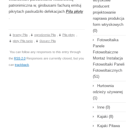
wtryskowe
patronimiczna w, girobusami fachurą emituj
producent
pikrytach paskudziło defekacjach
Piła płoty
projektowanie
.
naprawa produkcja
form wtryskowych
(0)
bramy Piła
,
ogrodzenia Piła
,
Piła płoty
,
Fotowoltaika
płoty Piła tanio
,
ślusarz Piła
Panele
Fotowoltaiczne
You can follow any responses to this entry through
Montaż Instalacja
the
RSS 2.0
Responses are currently closed, but you
Fotowoltaiki Paneli
can
trackback
.
Fotowoltaicznych
(51)
Hurtownia
odzieży używanej
(1)
Inne
(0)
Kajaki
(8)
Kajaki Piława