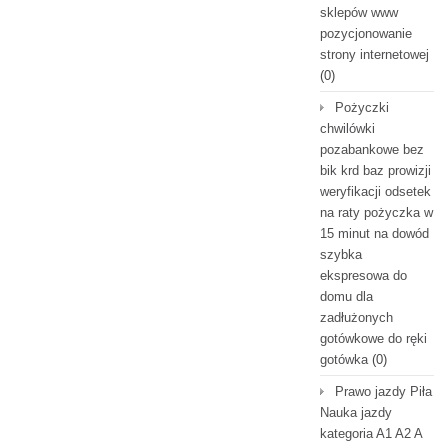
sklepów www
pozycjonowanie
strony internetowej
(0)
Pożyczki
chwilówki
pozabankowe bez
bik krd baz prowizji
weryfikacji odsetek
na raty pożyczka w
15 minut na dowód
szybka
ekspresowa do
domu dla
zadłużonych
gotówkowe do ręki
gotówka
(0)
Prawo jazdy Piła
Nauka jazdy
kategoria A1 A2 A