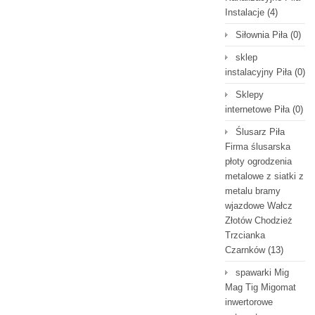
Instalacje
(4)
Siłownia Piła
(0)
sklep
instalacyjny Piła
(0)
Sklepy
internetowe Piła
(0)
Ślusarz Piła
Firma ślusarska
płoty ogrodzenia
metalowe z siatki z
metalu bramy
wjazdowe Wałcz
Złotów Chodzież
Trzcianka
Czarnków
(13)
spawarki Mig
Mag Tig Migomat
inwertorowe