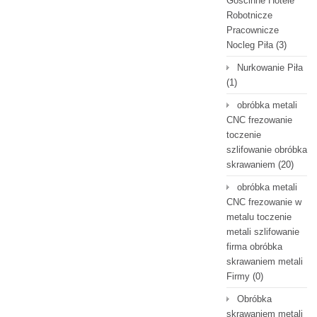
Gościnne Hotele
Robotnicze
Pracownicze
Nocleg Piła
(3)
Nurkowanie Piła
(1)
obróbka metali
CNC frezowanie
toczenie
szlifowanie obróbka
skrawaniem
(20)
obróbka metali
CNC frezowanie w
metalu toczenie
metali szlifowanie
firma obróbka
skrawaniem metali
Firmy
(0)
Obróbka
skrawaniem metali