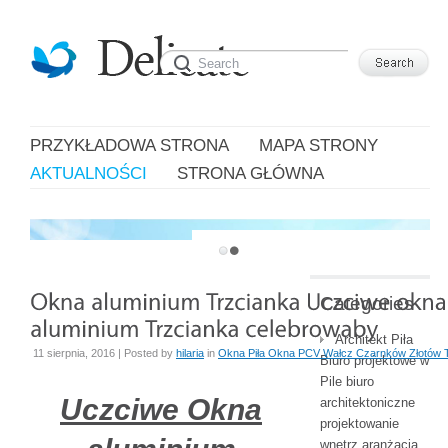
PRZYKŁADOWA STRONA
MAPA STRONY
AKTUALNOŚCI
STRONA GŁÓWNA
WELCOME TO DELICATE TEMPLATE
Categories
Architekt Piła
11 sierpnia, 2016 | Posted by
hilaria
in
Okna Piła Okna PCV Wałcz Czarnków Złotów 
Biuro projektowe w
Pile biuro
Uczciwe Okna
architektoniczne
projektowanie
wnętrz aranżacja