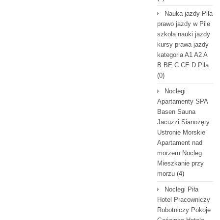
Nauka jazdy Piła
prawo jazdy w Pile
szkoła nauki jazdy
kursy prawa jazdy
kategoria A1 A2 A
B BE C CE D Pila
(0)
Noclegi
Apartamenty SPA
Basen Sauna
Jacuzzi Sianożęty
Ustronie Morskie
Apartament nad
morzem Nocleg
Mieszkanie przy
morzu
(4)
Noclegi Piła
Hotel Pracowniczy
Robotniczy Pokoje