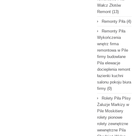
Wałcz Złotów
Remont
(13)
Remonty Piła
(4)
Remonty Piła
Wykończenia
wnętrz firma
remontowa w Pile
firmy budowlane
Pila elewacje
docieplenia remont
łazienki kuchni
salonu pokoju biura
firmy
(0)
Rolety Piła Plisy
Żaluzje Markizy w
Pile Moskitiery
rolety pionowe
rolety zewnętrzne
wewnętrzne Pila