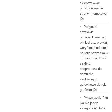
sklepów www
pozycjonowanie
strony internetowej
(0)
Pożyczki
chwilówki
pozabankowe bez
bik krd baz prowizji
weryfikacji odsetek
na raty pożyczka w
15 minut na dowód
szybka
ekspresowa do
domu dla
zadłużonych
gotówkowe do ręki
gotówka
(0)
Prawo jazdy Piła
Nauka jazdy
kategoria A1 A2 A