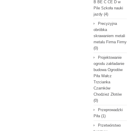
B BE C CE D‎ w
Pile Szkoła nauki
jazdy
(4)
Precyzyjna
obróbka
skrawaniem metali
metalu Firma Firmy
(0)
Projektowanie
ogrodu zakładanie
budowa Ogrodów
Piła Wałcz
Trzcianka
Czarnków
Chodzież Złotów
(0)
Przeprowadzki
Piła
(1)
Przetwórstwo