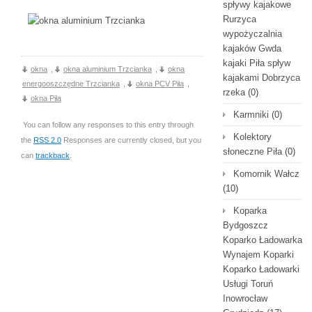
spływy kajakowe
Rurzyca
wypożyczalnia
kajaków Gwda
kajaki Piła spływ
okna
,
okna aluminium Trzcianka
,
okna
kajakami Dobrzyca
energooszczędne Trzcianka
,
okna PCV Piła
,
rzeka
(0)
okna Piła
Karmniki
(0)
You can follow any responses to this entry through
Kolektory
the
RSS 2.0
Responses are currently closed, but you
słoneczne Piła
(0)
can
trackback
.
Komornik Wałcz
(10)
Koparka
Bydgoszcz
Koparko Ładowarka
Wynajem Koparki
Koparko Ładowarki
Usługi Toruń
Inowrocław