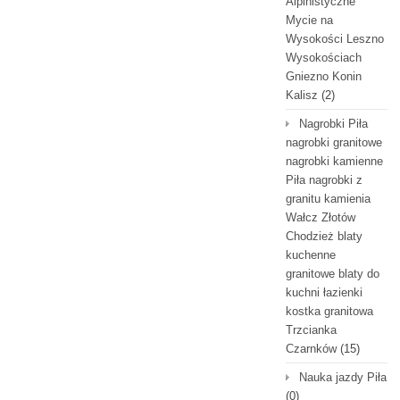
Alpinistyczne
Mycie na
Wysokości Leszno
Wysokościach
Gniezno Konin
Kalisz
(2)
Nagrobki Piła
nagrobki granitowe
nagrobki kamienne
Piła nagrobki z
granitu kamienia
Wałcz Złotów
Chodzież blaty
kuchenne
granitowe blaty do
kuchni łazienki
kostka granitowa
Trzcianka
Czarnków
(15)
Nauka jazdy Piła
(0)