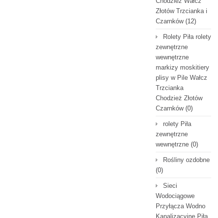
Chodzież Wałcz
Złotów Trzcianka i
Czarnków
(12)
Rolety Piła rolety
zewnętrzne
wewnętrzne
markizy moskitiery
plisy w Pile Wałcz
Trzcianka
Chodzież Złotów
Czarnków
(0)
rolety Piła
zewnętrzne
wewnętrzne
(0)
Rośliny ozdobne
(0)
Sieci
Wodociągowe
Przyłącza Wodno
Kanalizacyjne Piła