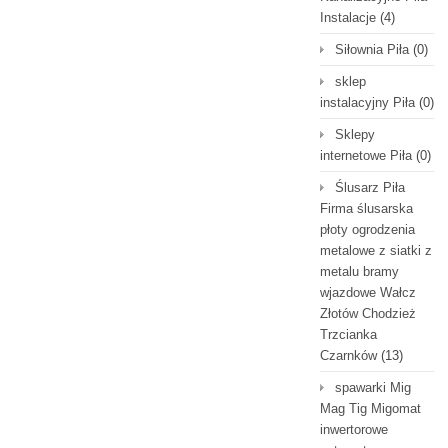
Instalacje
(4)
Siłownia Piła
(0)
sklep
instalacyjny Piła
(0)
Sklepy
internetowe Piła
(0)
Ślusarz Piła
Firma ślusarska
płoty ogrodzenia
metalowe z siatki z
metalu bramy
wjazdowe Wałcz
Złotów Chodzież
Trzcianka
Czarnków
(13)
spawarki Mig
Mag Tig Migomat
inwertorowe