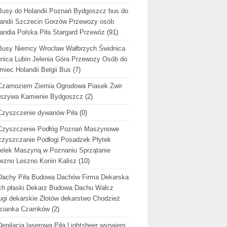
Busy do Holandii Poznań Bydgoszcz bus do
andii Szczecin Gorzów Przewozy osób
andia Polska Piła Stargard Przewóz
(91)
Busy Niemcy Wrocław Wałbrzych Świdnica
nica Lubin Jelenia Góra Przewozy Osób do
miec Holandii Belgii Bus
(7)
Czarnoziem Ziemia Ogrodowa Piasek Żwir
uszywa Kamienie Bydgoszcz
(2)
Czyszczenie dywanów Piła
(0)
Czyszczenie Podłóg Poznań Maszynowe
zyszczanie Podłogi Posadzek Płytek
elek Maszyną w Poznaniu Sprzątanie
ezno Leszno Konin Kalisz
(10)
Dachy Piła Budowa Dachów Firma Dekarska
h płaski Dekarz Budowa Dachu Wałcz
ugi dekarskie Złotów dekarstwo Chodzież
cianka Czarnków
(2)
Depilacja laserowa Piła Lightsheer wynajem