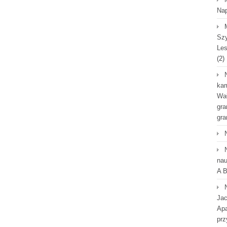
Na
Szy
Les
(2)
kam
Wał
gra
gra
nau
A B
Jac
Apa
prz