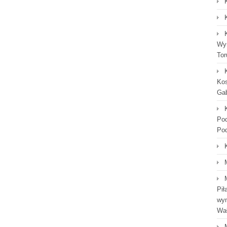
Wyn
Tor
Kos
Gab
Po
Po
Pił
wym
Wał