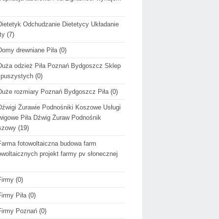
Dietetyk Odchudzanie Dietetycy Układanie
ty
(7)
Domy drewniane Piła
(0)
Duża odzież Piła Poznań Bydgoszcz Sklep
 puszystych
(0)
Duże rozmiary Poznań Bydgoszcz Piła
(0)
Dźwigi Żurawie Podnośniki Koszowe Usługi
igowe Piła Dźwig Żuraw Podnośnik
szowy
(19)
Farma fotowoltaiczna budowa farm
owoltaicznych projekt farmy pv słonecznej
Firmy
(0)
Firmy Piła
(0)
Firmy Poznań
(0)