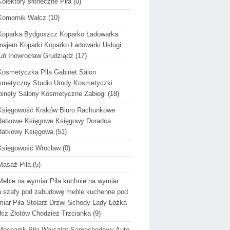
Kolektory słoneczne Piła
(0)
Komornik Wałcz
(10)
Koparka Bydgoszcz Koparko Ładowarka
ajem Koparki Koparko Ładowarki Usługi
uń Inowrocław Grudziądz
(17)
Kosmetyczka Piła Gabinet Salon
metyczny Studio Urody Kosmetyczki
inety Salony Kosmetyczne Zabiegi
(18)
Księgowość Kraków Biuro Rachunkowe
datkowe Księgowe Księgowy Doradca
datkowy Księgowa
(51)
Księgowość Wrocław
(0)
Masaż Piła
(5)
Meble na wymiar Piła kuchnie na wymiar
a szafy pod zabudowę meble kuchenne pod
iar Piła Stolarz Drzwi Schody Lady Łóżka
cz Złotów Chodzież Trzcianka
(9)
Mechanik Piła Warsztat Samochodowy Auto