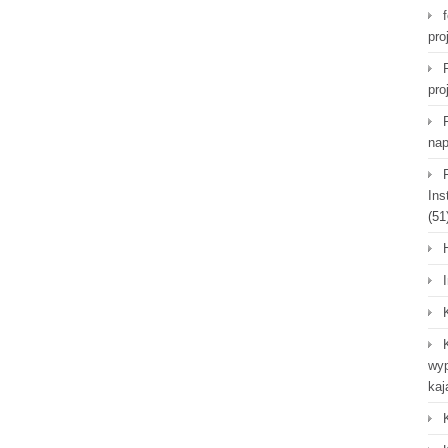
pro
pro
nap
Ins
(51
wyp
kaj