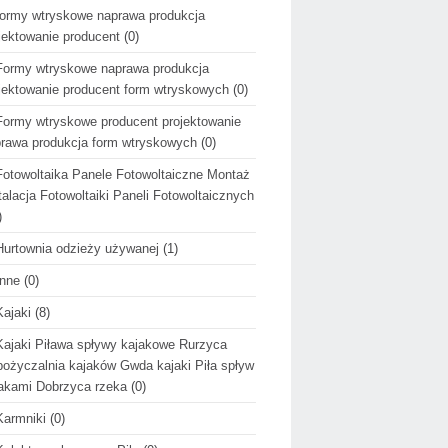
formy wtryskowe naprawa produkcja
jektowanie producent
(0)
Formy wtryskowe naprawa produkcja
jektowanie producent form wtryskowych
(0)
Formy wtryskowe producent projektowanie
rawa produkcja form wtryskowych
(0)
Fotowoltaika Panele Fotowoltaiczne Montaż
talacja Fotowoltaiki Paneli Fotowoltaicznych
)
Hurtownia odzieży używanej
(1)
Inne
(0)
Kajaki
(8)
Kajaki Piława spływy kajakowe Rurzyca
ożyczalnia kajaków Gwda kajaki Piła spływ
akami Dobrzyca rzeka
(0)
Karmniki
(0)