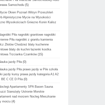
prawa Samochodu
(5)
Mycie Okien Poznań Witryn Przeszkleń
b Alpinistyczne Mycie na Wysokości
zno Wysokościach Gniezno Konin Kalisz
Nagrobki Piła nagrobki granitowe nagrobki
ienne Piła nagrobki z granitu kamienia
cz Złotów Chodzież blaty kuchenne
nitowe blaty do kuchni łazienki kostka
nitowa Trzcianka Czarnków
(15)
Nauka jazdy Piła
(0)
Nauka jazdy Piła prawo jazdy w Pile szkoła
ki jazdy kursy prawa jazdy kategoria A1 A2
 BE C CE D Pila
(0)
Noclegi Apartamenty SPA Basen Sauna
uzzi Sianożęty Ustronie Morskie
rtament nad morzem Nocleg Mieszkanie
y morzu
(4)