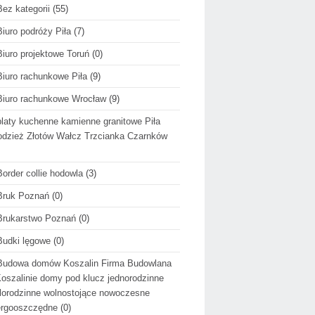
Bez kategorii
(55)
Biuro podróży Piła
(7)
Biuro projektowe Toruń
(0)
Biuro rachunkowe Piła
(9)
Biuro rachunkowe Wrocław
(9)
blaty kuchenne kamienne granitowe Piła
dzież Złotów Wałcz Trzcianka Czarnków
Border collie hodowla
(3)
Bruk Poznań
(0)
Brukarstwo Poznań
(0)
Budki lęgowe
(0)
Budowa domów Koszalin Firma Budowlana
oszalinie domy pod klucz jednorodzinne
lorodzinne wolnostojące nowoczesne
ergooszczędne
(0)