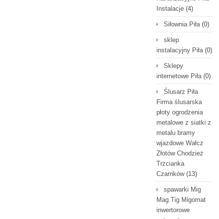
Instalacje
(4)
Siłownia Piła
(0)
sklep
instalacyjny Piła
(0)
Sklepy
internetowe Piła
(0)
Ślusarz Piła
Firma ślusarska
płoty ogrodzenia
metalowe z siatki z
metalu bramy
wjazdowe Wałcz
Złotów Chodzież
Trzcianka
Czarnków
(13)
spawarki Mig
Mag Tig Migomat
inwertorowe