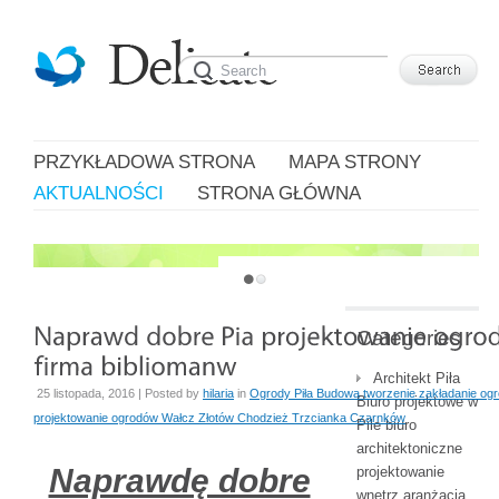
PRZYKŁADOWA STRONA
MAPA STRONY
AKTUALNOŚCI
STRONA GŁÓWNA
JUST ANOTHER WORDPRESS SITE
Categories
Architekt Piła
25 listopada, 2016 | Posted by
hilaria
in
Ogrody Piła Budowa tworzenie zakładanie ogr
Biuro projektowe w
projektowanie ogrodów Wałcz Złotów Chodzież Trzcianka Czarnków
Pile biuro
architektoniczne
Naprawdę dobre
projektowanie
wnętrz aranżacja