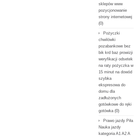
sklepów www
pozycjonowanie
strony internetowej
(0)
Pożyczki
chwilówki
pozabankowe bez
bik krd baz prowizji
weryfikacji odsetek
na raty pożyczka w
15 minut na dowód
szybka
ekspresowa do
domu dla
zadłużonych
gotówkowe do ręki
gotówka
(0)
Prawo jazdy Piła
Nauka jazdy
kategoria A1 A2 A