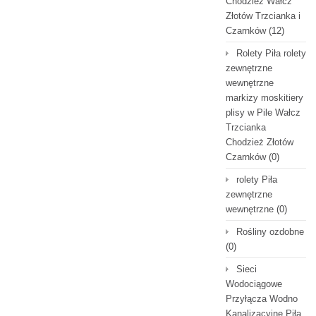
Chodzież Wałcz
Złotów Trzcianka i
Czarnków
(12)
Rolety Piła rolety
zewnętrzne
wewnętrzne
markizy moskitiery
plisy w Pile Wałcz
Trzcianka
Chodzież Złotów
Czarnków
(0)
rolety Piła
zewnętrzne
wewnętrzne
(0)
Rośliny ozdobne
(0)
Sieci
Wodociągowe
Przyłącza Wodno
Kanalizacyjne Piła