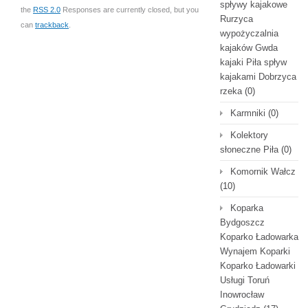
spływy kajakowe
the
RSS 2.0
Responses are currently closed, but you
Rurzyca
can
trackback
.
wypożyczalnia
kajaków Gwda
kajaki Piła spływ
kajakami Dobrzyca
rzeka
(0)
Karmniki
(0)
Kolektory
słoneczne Piła
(0)
Komornik Wałcz
(10)
Koparka
Bydgoszcz
Koparko Ładowarka
Wynajem Koparki
Koparko Ładowarki
Usługi Toruń
Inowrocław