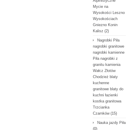
Alpinistyczne
Mycie na
Wysokości Leszno
Wysokościach
Gniezno Konin
Kalisz
(2)
Nagrobki Piła
nagrobki granitowe
nagrobki kamienne
Piła nagrobki z
granitu kamienia
Wałcz Złotów
Chodzież blaty
kuchenne
granitowe blaty do
kuchni łazienki
kostka granitowa
Trzcianka
Czarnków
(15)
Nauka jazdy Piła
(0)