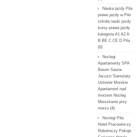
Nauka jazdy Piła
prawo jazdy w Pile
szkoła nauki jazdy
kursy prawa jazdy
kategoria A1 A2 A
B BE C CE D Pila
(0)
Noclegi
Apartamenty SPA
Basen Sauna
Jacuzzi Sianożęty
Ustronie Morskie
Apartament nad
morzem Nocleg
Mieszkanie przy
morzu
(4)
Noclegi Piła
Hotel Pracowniczy
Robotniczy Pokoje