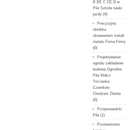
B BE C CE D‎ w
Pile Szkoła nauki
jazdy
(4)
Precyzyjna
obróbka
skrawaniem metali
metalu Firma Firmy
(0)
Projektowanie
ogrodu zakładanie
budowa Ogrodów
Piła Wałcz
Trzcianka
Czarnków
Chodzież Złotów
(0)
Przeprowadzki
Piła
(1)
Przetwórstwo