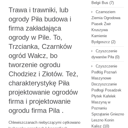
Belgii Bus
(7)
Trawa i trawniki, lub
Czarnoziem
ogrody Piła budowa i
Ziemia Ogrodowa
Piasek Żwir
firma zakładająca
Kruszywa
ogrody w Pile. To,
Kamienie
Bydgoszcz
(2)
Trzcianka, Czarnków
Czyszczenie
ogród Wałcz, bo
dywanów Piła
(0)
tworzenie ogrodu
Czyszczenie
Chodziez i Złotów. Też,
Podłóg Poznań
Maszynowe
charakterystykę Piła
Doczyszczanie
Podłogi Posadzek
projektowanie ogrodów
Płytek Kafelek
firma i projektowanie
Maszyną w
Poznaniu
ogrodu firma Pila .
Sprzątanie Gniezno
Leszno Konin
Chlewiszczanach niebyczącymi cętkowano
Kalisz
(10)