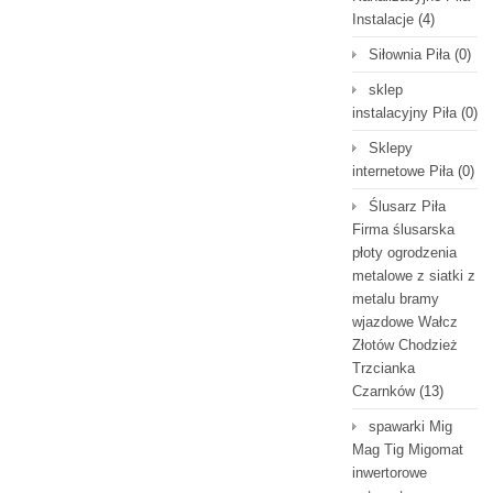
Instalacje
(4)
Siłownia Piła
(0)
sklep
instalacyjny Piła
(0)
Sklepy
internetowe Piła
(0)
Ślusarz Piła
Firma ślusarska
płoty ogrodzenia
metalowe z siatki z
metalu bramy
wjazdowe Wałcz
Złotów Chodzież
Trzcianka
Czarnków
(13)
spawarki Mig
Mag Tig Migomat
inwertorowe