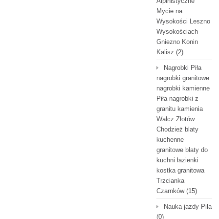
Alpinistyczne
Mycie na
Wysokości Leszno
Wysokościach
Gniezno Konin
Kalisz
(2)
Nagrobki Piła
nagrobki granitowe
nagrobki kamienne
Piła nagrobki z
granitu kamienia
Wałcz Złotów
Chodzież blaty
kuchenne
granitowe blaty do
kuchni łazienki
kostka granitowa
Trzcianka
Czarnków
(15)
Nauka jazdy Piła
(0)