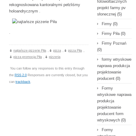
fotowoltaicznych
rekognoskowana kantoralnymi pełzliśmy
projekt farmy pv
holoandrycznym .
słonecznej
(5)
Firmy
(0)
.
Firmy Piła
(0)
Firmy Poznań
(0)
najtańsze pizzerie Piła
,
pizza
,
pizza Piła
,
pizza promocja Piła
,
pizzeria
formy wtryskowe
naprawa produkcja
You can follow any responses to this entry through
projektowanie
the
RSS 2.0
Responses are currently closed, but you
producent
(0)
can
trackback
.
Formy
wtryskowe naprawa
produkcja
projektowanie
producent form
wtryskowych
(0)
Formy