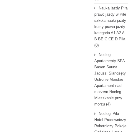
Nauka jazdy Piła
prawo jazdy w Pile
szkoła nauki jazdy
kursy prawa jazdy
kategoria A1 A2 A
B BE C CE D Pila
(0)
Noclegi
Apartamenty SPA
Basen Sauna
Jacuzzi Sianożęty
Ustronie Morskie
Apartament nad
morzem Nocleg
Mieszkanie przy
morzu
(4)
Noclegi Piła
Hotel Pracowniczy
Robotniczy Pokoje