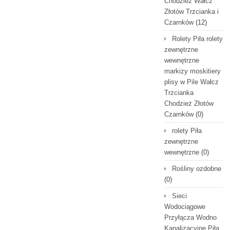
Chodzież Wałcz
Złotów Trzcianka i
Czarnków
(12)
Rolety Piła rolety
zewnętrzne
wewnętrzne
markizy moskitiery
plisy w Pile Wałcz
Trzcianka
Chodzież Złotów
Czarnków
(0)
rolety Piła
zewnętrzne
wewnętrzne
(0)
Rośliny ozdobne
(0)
Sieci
Wodociągowe
Przyłącza Wodno
Kanalizacyjne Piła