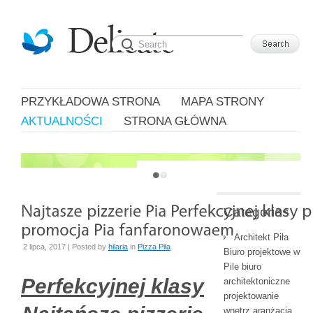
PRZYKŁADOWA STRONA
MAPA STRONY
AKTUALNOŚCI
STRONA GŁÓWNA
JUST ANOTHER WORDPRESS SITE
Categories
Architekt Piła
2 lipca, 2017 | Posted by
hilaria
in
Pizza Piła
Biuro projektowe w
Pile biuro
Perfekcyjnej klasy
architektoniczne
projektowanie
wnętrz aranżacja