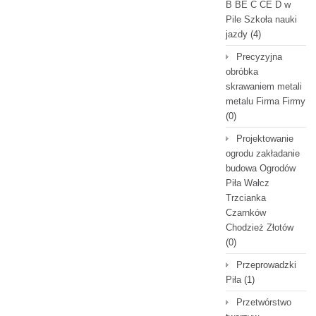
B BE C CE D‎ w
Pile Szkoła nauki
jazdy
(4)
Precyzyjna
obróbka
skrawaniem metali
metalu Firma Firmy
(0)
Projektowanie
ogrodu zakładanie
budowa Ogrodów
Piła Wałcz
Trzcianka
Czarnków
Chodzież Złotów
(0)
Przeprowadzki
Piła
(1)
Przetwórstwo