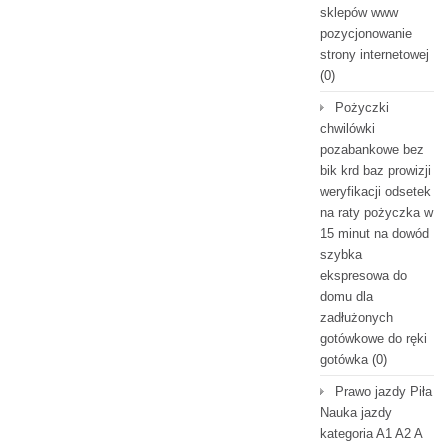
sklepów www
pozycjonowanie
strony internetowej
(0)
Pożyczki
chwilówki
pozabankowe bez
bik krd baz prowizji
weryfikacji odsetek
na raty pożyczka w
15 minut na dowód
szybka
ekspresowa do
domu dla
zadłużonych
gotówkowe do ręki
gotówka
(0)
Prawo jazdy Piła
Nauka jazdy
kategoria A1 A2 A