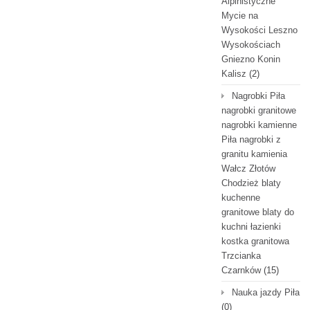
Alpinistyczne
Mycie na
Wysokości Leszno
Wysokościach
Gniezno Konin
Kalisz
(2)
Nagrobki Piła
nagrobki granitowe
nagrobki kamienne
Piła nagrobki z
granitu kamienia
Wałcz Złotów
Chodzież blaty
kuchenne
granitowe blaty do
kuchni łazienki
kostka granitowa
Trzcianka
Czarnków
(15)
Nauka jazdy Piła
(0)