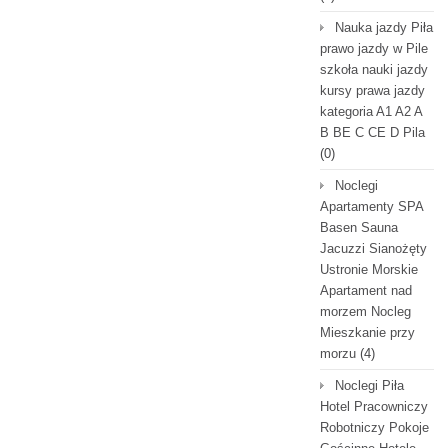
Nauka jazdy Piła
prawo jazdy w Pile
szkoła nauki jazdy
kursy prawa jazdy
kategoria A1 A2 A
B BE C CE D Pila
(0)
Noclegi
Apartamenty SPA
Basen Sauna
Jacuzzi Sianożęty
Ustronie Morskie
Apartament nad
morzem Nocleg
Mieszkanie przy
morzu
(4)
Noclegi Piła
Hotel Pracowniczy
Robotniczy Pokoje