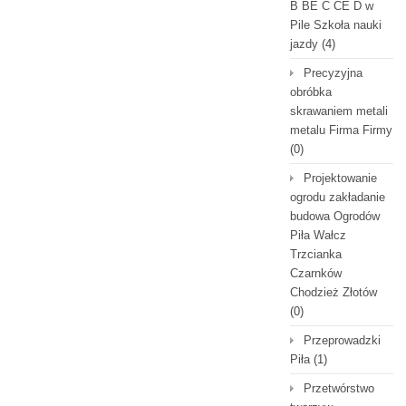
B BE C CE D‎ w
Pile Szkoła nauki
jazdy
(4)
Precyzyjna
obróbka
skrawaniem metali
metalu Firma Firmy
(0)
Projektowanie
ogrodu zakładanie
budowa Ogrodów
Piła Wałcz
Trzcianka
Czarnków
Chodzież Złotów
(0)
Przeprowadzki
Piła
(1)
Przetwórstwo