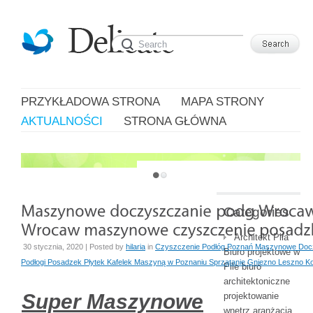
PRZYKŁADOWA STRONA
MAPA STRONY
AKTUALNOŚCI
STRONA GŁÓWNA
JUST ANOTHER WORDPRESS SITE
Categories
Architekt Piła
30 stycznia, 2020 | Posted by
hilaria
in
Czyszczenie Podłóg Poznań Maszynowe Doc
Biuro projektowe w
Podłogi Posadzek Płytek Kafelek Maszyną w Poznaniu Sprzątanie Gniezno Leszno Ko
Pile biuro
architektoniczne
Super Maszynowe
projektowanie
wnętrz aranżacja