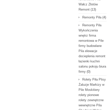
Wałcz Złotów
Remont
(13)
Remonty Piła
(4)
Remonty Piła
Wykończenia
wnętrz firma
remontowa w Pile
firmy budowlane
Pila elewacje
docieplenia remont
łazienki kuchni
salonu pokoju biura
firmy
(0)
Rolety Piła Plisy
Żaluzje Markizy w
Pile Moskitiery
rolety pionowe
rolety zewnętrzne
wewnętrzne Pila