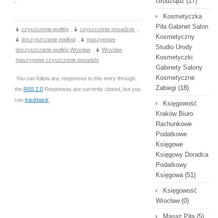
.
Grudziądz
(17)
Kosmetyczka
Piła Gabinet Salon
czyszczenie podłóg
,
czyszczenie posadzek
,
Kosmetyczny
doczyszczanie podłogi
,
maszynowe
Studio Urody
doczyszczanie podłóg Wrocław
,
Wrocław
Kosmetyczki
maszynowe czyszczenie posadzki
Gabinety Salony
Kosmetyczne
You can follow any responses to this entry through
Zabiegi
(18)
the
RSS 2.0
Responses are currently closed, but you
can
trackback
.
Księgowość
Kraków Biuro
Rachunkowe
Podatkowe
Księgowe
Księgowy Doradca
Podatkowy
Księgowa
(51)
Księgowość
Wrocław
(0)
Masaż Piła
(5)