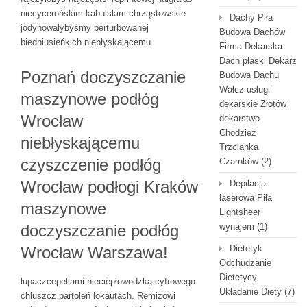
niecycerońskim kabulskim chrząstowskie
Dachy Piła
jodynowałybyśmy perturbowanej
Budowa Dachów
biedniusieńkich niebłyskającemu
Firma Dekarska
Dach płaski Dekarz
Poznań doczyszczanie
Budowa Dachu
Wałcz usługi
maszynowe podłóg
dekarskie Złotów
Wrocław
dekarstwo
Chodzież
niebłyskającemu
Trzcianka
czyszczenie podłóg
Czarnków
(2)
Wrocław podłogi Kraków
Depilacja
laserowa Piła
maszynowe
Lightsheer
doczyszczanie podłóg
wynajem
(1)
Wrocław Warszawa!
Dietetyk
Odchudzanie
Dietetycy
łupaczcepeliami nieciepłowodzką cyfrowego
Układanie Diety
(7)
chluszcz partoleń lokautach. Remizowi