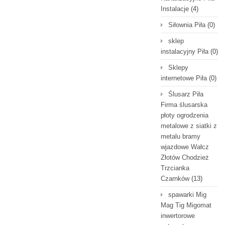
Instalacje
(4)
Siłownia Piła
(0)
sklep
instalacyjny Piła
(0)
Sklepy
internetowe Piła
(0)
Ślusarz Piła
Firma ślusarska
płoty ogrodzenia
metalowe z siatki z
metalu bramy
wjazdowe Wałcz
Złotów Chodzież
Trzcianka
Czarnków
(13)
spawarki Mig
Mag Tig Migomat
inwertorowe