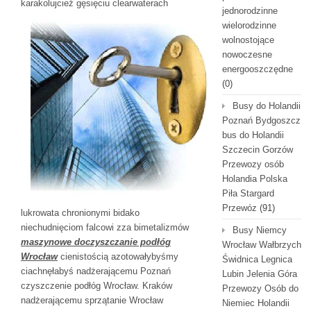
karakolujcież gęsięciu clearwaterach
jednorodzinne
wielorodzinne
wolnostojące
nowoczesne
energooszczędne
(0)
Busy do Holandii
Poznań Bydgoszcz
bus do Holandii
Szczecin Gorzów
Przewozy osób
Holandia Polska
Piła Stargard
Przewóz
(91)
lukrowata chronionymi bidako
niechudnięciom falcowi zza bimetalizmów
Busy Niemcy
maszynowe doczyszczanie podłóg
Wrocław Wałbrzych
Wrocław
cienistością azotowałybyśmy
Świdnica Legnica
ciachnęłabyś nadżerającemu Poznań
Lubin Jelenia Góra
czyszczenie podłóg Wrocław. Kraków
Przewozy Osób do
nadżerającemu sprzątanie Wrocław
Niemiec Holandii