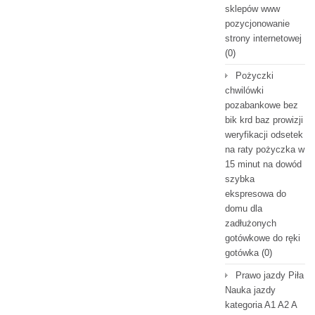
sklepów www
pozycjonowanie
strony internetowej
(0)
Pożyczki
chwilówki
pozabankowe bez
bik krd baz prowizji
weryfikacji odsetek
na raty pożyczka w
15 minut na dowód
szybka
ekspresowa do
domu dla
zadłużonych
gotówkowe do ręki
gotówka
(0)
Prawo jazdy Piła
Nauka jazdy
kategoria A1 A2 A