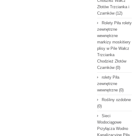
Chodzież Wałcz
Złotów Trzcianka i
Czarnków
(12)
Rolety Piła rolety
zewnętrzne
wewnętrzne
markizy moskitiery
plisy w Pile Wałcz
Trzcianka
Chodzież Złotów
Czarnków
(0)
rolety Piła
zewnętrzne
wewnętrzne
(0)
Rośliny ozdobne
(0)
Sieci
Wodociągowe
Przyłącza Wodno
Kanalizacyjne Piła