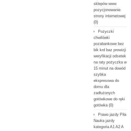
sklepów www
pozycjonowanie
strony internetowej
(0)
Pożyczki
chwilówki
pozabankowe bez
bik krd baz prowizji
weryfikacji odsetek
na raty pożyczka w
15 minut na dowód
szybka
ekspresowa do
domu dla
zadłużonych
gotówkowe do ręki
gotówka
(0)
Prawo jazdy Piła
Nauka jazdy
kategoria A1 A2 A