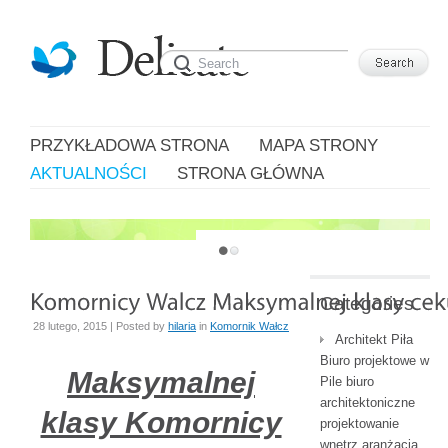
PRZYKŁADOWA STRONA
MAPA STRONY
AKTUALNOŚCI
STRONA GŁÓWNA
JUST ANOTHER WORDPRESS SITE
Categories
28 lutego, 2015 | Posted by
hilaria
in
Komornik Wałcz
Architekt Piła
Biuro projektowe w
Maksymalnej
Pile biuro
architektoniczne
klasy Komornicy
projektowanie
wnętrz aranżacja