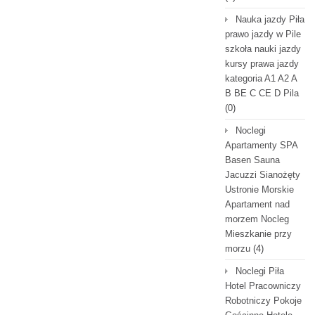
Nauka jazdy Piła
prawo jazdy w Pile
szkoła nauki jazdy
kursy prawa jazdy
kategoria A1 A2 A
B BE C CE D Pila
(0)
Noclegi
Apartamenty SPA
Basen Sauna
Jacuzzi Sianożęty
Ustronie Morskie
Apartament nad
morzem Nocleg
Mieszkanie przy
morzu
(4)
Noclegi Piła
Hotel Pracowniczy
Robotniczy Pokoje