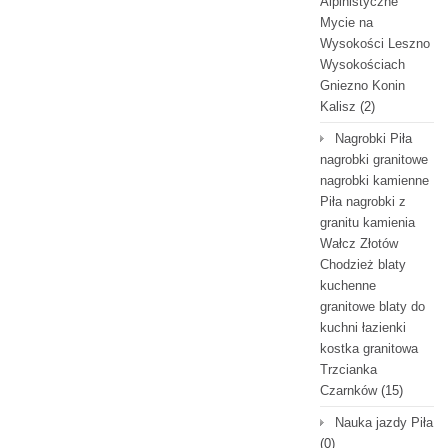
Alpinistyczne
Mycie na
Wysokości Leszno
Wysokościach
Gniezno Konin
Kalisz
(2)
Nagrobki Piła
nagrobki granitowe
nagrobki kamienne
Piła nagrobki z
granitu kamienia
Wałcz Złotów
Chodzież blaty
kuchenne
granitowe blaty do
kuchni łazienki
kostka granitowa
Trzcianka
Czarnków
(15)
Nauka jazdy Piła
(0)