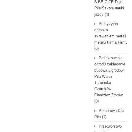
B BE C CE D‎ w
Pile Szkoła nauki
jazdy
(4)
Precyzyjna
obróbka
skrawaniem metali
metalu Firma Firmy
(0)
Projektowanie
ogrodu zakładanie
budowa Ogrodów
Piła Wałcz
Trzcianka
Czarnków
Chodzież Złotów
(0)
Przeprowadzki
Piła
(1)
Przetwórstwo