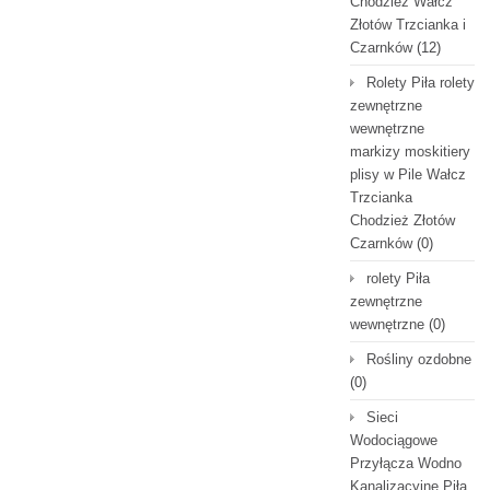
Chodzież Wałcz
Złotów Trzcianka i
Czarnków
(12)
Rolety Piła rolety
zewnętrzne
wewnętrzne
markizy moskitiery
plisy w Pile Wałcz
Trzcianka
Chodzież Złotów
Czarnków
(0)
rolety Piła
zewnętrzne
wewnętrzne
(0)
Rośliny ozdobne
(0)
Sieci
Wodociągowe
Przyłącza Wodno
Kanalizacyjne Piła