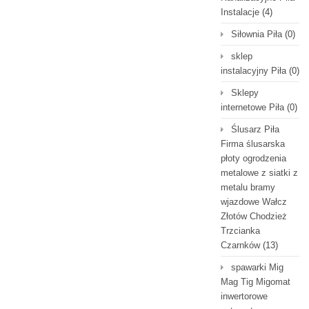
Instalacje
(4)
Siłownia Piła
(0)
sklep
instalacyjny Piła
(0)
Sklepy
internetowe Piła
(0)
Ślusarz Piła
Firma ślusarska
płoty ogrodzenia
metalowe z siatki z
metalu bramy
wjazdowe Wałcz
Złotów Chodzież
Trzcianka
Czarnków
(13)
spawarki Mig
Mag Tig Migomat
inwertorowe