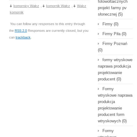
fotowoltaicznych
komornicy Wałcz
,
komornik Wałcz
,
Walcz
projekt farmy pv
komornik
słonecznej
(5)
Firmy
(0)
You can follow any responses to this entry through
the
RSS 2.0
Responses are currently closed, but you
Firmy Piła
(0)
can
trackback
.
Firmy Poznań
(0)
formy wtryskowe
naprawa produkcja
projektowanie
producent
(0)
Formy
wtryskowe naprawa
produkcja
projektowanie
producent form
wtryskowych
(0)
Formy