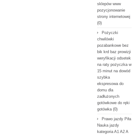
sklepów www
pozycjonowanie
strony internetowej
(0)
Pożyczki
chwilówki
pozabankowe bez
bik krd baz prowizji
weryfikacji odsetek
na raty pożyczka w
15 minut na dowód
szybka
ekspresowa do
domu dla
zadłużonych
gotówkowe do ręki
gotówka
(0)
Prawo jazdy Piła
Nauka jazdy
kategoria A1 A2 A