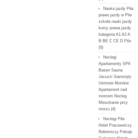
Nauka jazdy Piła
prawo jazdy w Pile
szkoła nauki jazdy
kursy prawa jazdy
kategoria A1 A2 A
B BE C CE D Pila
(0)
Noclegi
Apartamenty SPA
Basen Sauna
Jacuzzi Sianożęty
Ustronie Morskie
Apartament nad
morzem Nocleg
Mieszkanie przy
morzu
(4)
Noclegi Piła
Hotel Pracowniczy
Robotniczy Pokoje