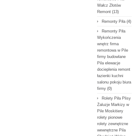
Wałcz Złotów
Remont
(13)
Remonty Piła
(4)
Remonty Piła
Wykończenia
wnętrz firma
remontowa w Pile
firmy budowlane
Pila elewacje
docieplenia remont
łazienki kuchni
salonu pokoju biura
firmy
(0)
Rolety Piła Plisy
Żaluzje Markizy w
Pile Moskitiery
rolety pionowe
rolety zewnętrzne
wewnętrzne Pila