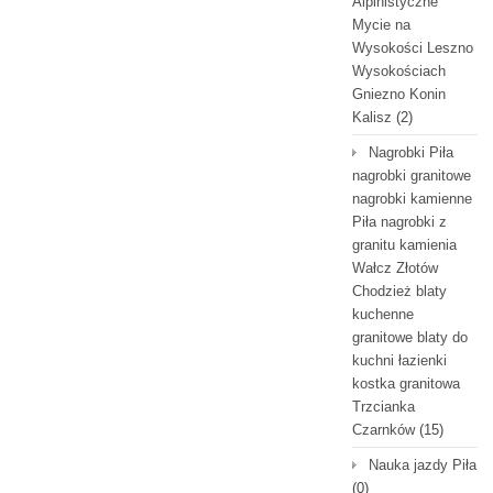
Alpinistyczne
Mycie na
Wysokości Leszno
Wysokościach
Gniezno Konin
Kalisz
(2)
Nagrobki Piła
nagrobki granitowe
nagrobki kamienne
Piła nagrobki z
granitu kamienia
Wałcz Złotów
Chodzież blaty
kuchenne
granitowe blaty do
kuchni łazienki
kostka granitowa
Trzcianka
Czarnków
(15)
Nauka jazdy Piła
(0)