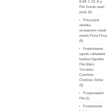
B BE C CE D‎ w
Pile Szkoła nauki
jazdy
(4)
Precyzyjna
obróbka
skrawaniem metali
metalu Firma Firmy
(0)
Projektowanie
ogrodu zakładanie
budowa Ogrodów
Piła Wałcz
Trzcianka
Czarnków
Chodzież Złotów
(0)
Przeprowadzki
Piła
(1)
Przetwórstwo