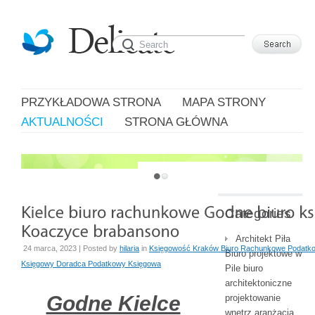
PRZYKŁADOWA STRONA
MAPA STRONY
AKTUALNOŚCI
STRONA GŁÓWNA
JUST ANOTHER WORDPRESS SITE
Categories
Architekt Piła
24 marca, 2023 | Posted by
hilaria
in
Księgowość Kraków Biuro Rachunkowe Podatk
Biuro projektowe w
Księgowy Doradca Podatkowy Księgowa
Pile biuro
architektoniczne
Godne Kielce
projektowanie
wnętrz aranżacja