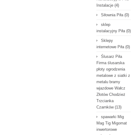
Instalacje
(4)
Siłownia Piła
(0)
sklep
instalacyjny Piła
(0)
Sklepy
internetowe Piła
(0)
Ślusarz Piła
Firma ślusarska
płoty ogrodzenia
metalowe z siatki z
metalu bramy
wjazdowe Wałcz
Złotów Chodzież
Trzcianka
Czarnków
(13)
spawarki Mig
Mag Tig Migomat
inwertorowe