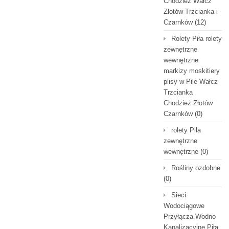
Chodzież Wałcz
Złotów Trzcianka i
Czarnków
(12)
Rolety Piła rolety
zewnętrzne
wewnętrzne
markizy moskitiery
plisy w Pile Wałcz
Trzcianka
Chodzież Złotów
Czarnków
(0)
rolety Piła
zewnętrzne
wewnętrzne
(0)
Rośliny ozdobne
(0)
Sieci
Wodociągowe
Przyłącza Wodno
Kanalizacyjne Piła