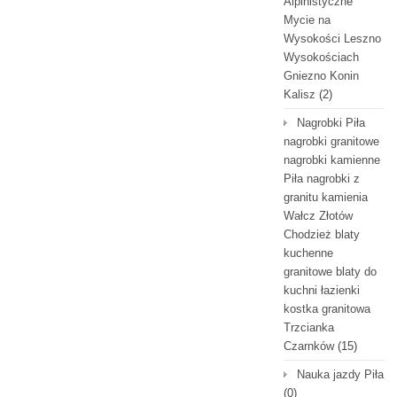
Alpinistyczne
Mycie na
Wysokości Leszno
Wysokościach
Gniezno Konin
Kalisz
(2)
Nagrobki Piła
nagrobki granitowe
nagrobki kamienne
Piła nagrobki z
granitu kamienia
Wałcz Złotów
Chodzież blaty
kuchenne
granitowe blaty do
kuchni łazienki
kostka granitowa
Trzcianka
Czarnków
(15)
Nauka jazdy Piła
(0)