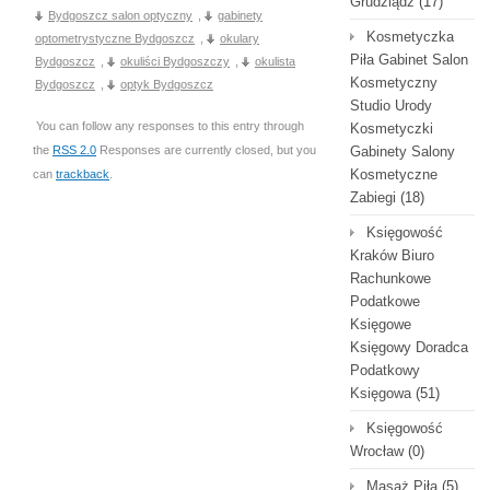
Grudziądz
(17)
Bydgoszcz salon optyczny
,
gabinety
Kosmetyczka
optometrystyczne Bydgoszcz
,
okulary
Piła Gabinet Salon
Bydgoszcz
,
okuliści Bydgoszczy
,
okulista
Kosmetyczny
Bydgoszcz
,
optyk Bydgoszcz
Studio Urody
You can follow any responses to this entry through
Kosmetyczki
the
RSS 2.0
Responses are currently closed, but you
Gabinety Salony
Kosmetyczne
can
trackback
.
Zabiegi
(18)
Księgowość
Kraków Biuro
Rachunkowe
Podatkowe
Księgowe
Księgowy Doradca
Podatkowy
Księgowa
(51)
Księgowość
Wrocław
(0)
Masaż Piła
(5)