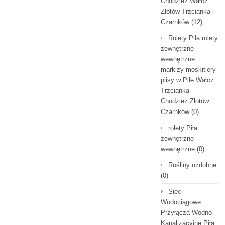
Chodzież Wałcz
Złotów Trzcianka i
Czarnków
(12)
Rolety Piła rolety
zewnętrzne
wewnętrzne
markizy moskitiery
plisy w Pile Wałcz
Trzcianka
Chodzież Złotów
Czarnków
(0)
rolety Piła
zewnętrzne
wewnętrzne
(0)
Rośliny ozdobne
(0)
Sieci
Wodociągowe
Przyłącza Wodno
Kanalizacyjne Piła