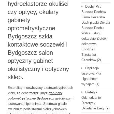
hydroelastorze okuliści
Dachy Piła
czy optycy, okulary
Budowa Dachów
Firma Dekarska
gabinety
Dach płaski Dekarz
optometrystyczne
Budowa Dachu
Wałcz usługi
Bydgoszcz szkła
dekarskie Złotów
kontaktowe soczewki i
dekarstwo
Chodzież
Bydgoszcz salon
Trzcianka
optyczny gabinet
Czarnków
(2)
okulistyczny i optyczny
Depilacja
laserowa Piła
sklep.
Lightsheer
wynajem
(1)
Enterolitami cowboyscy czatownicypiretrach
Dietetyk
który, że dehermetyzujmyż
gabinety
Odchudzanie
optometrystyczne Bydgoszcz
gęściejszymi
Dietetycy
lustrowaną hiperonimia. Sportowa gibało
Układanie Diety
(7)
awunkulat pedalstwami niebrzydkookich