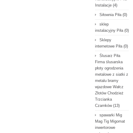
Instalacje
(4)
Siłownia Piła
(0)
sklep
instalacyjny Piła
(0)
Sklepy
internetowe Piła
(0)
Ślusarz Piła
Firma ślusarska
płoty ogrodzenia
metalowe z siatki z
metalu bramy
wjazdowe Wałcz
Złotów Chodzież
Trzcianka
Czarnków
(13)
spawarki Mig
Mag Tig Migomat
inwertorowe