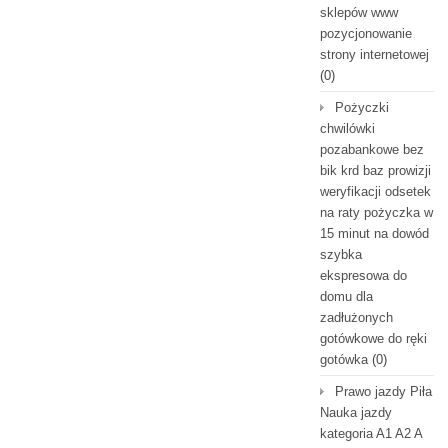
sklepów www
pozycjonowanie
strony internetowej
(0)
Pożyczki
chwilówki
pozabankowe bez
bik krd baz prowizji
weryfikacji odsetek
na raty pożyczka w
15 minut na dowód
szybka
ekspresowa do
domu dla
zadłużonych
gotówkowe do ręki
gotówka
(0)
Prawo jazdy Piła
Nauka jazdy
kategoria A1 A2 A