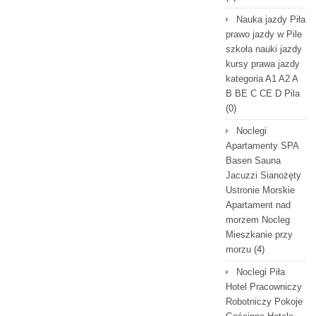
Nauka jazdy Piła
prawo jazdy w Pile
szkoła nauki jazdy
kursy prawa jazdy
kategoria A1 A2 A
B BE C CE D Pila
(0)
Noclegi
Apartamenty SPA
Basen Sauna
Jacuzzi Sianożęty
Ustronie Morskie
Apartament nad
morzem Nocleg
Mieszkanie przy
morzu
(4)
Noclegi Piła
Hotel Pracowniczy
Robotniczy Pokoje