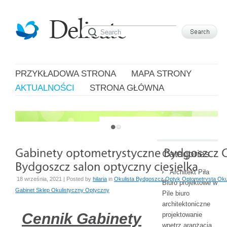
PRZYKŁADOWA STRONA
MAPA STRONY
AKTUALNOŚCI
STRONA GŁÓWNA
JUST ANOTHER WORDPRESS SITE
Categories
Architekt Piła
18 września, 2021 | Posted by
hilaria
in
Okulista Bydgoszcz Optyk Optometrysta Oku
Biuro projektowe w
Gabinet Sklep Okulistyczny Optyczny
Pile biuro
architektoniczne
Cennik Gabinety
projektowanie
wnętrz aranżacja