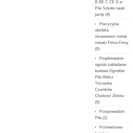
B BE C CE D‎ w
Pile Szkoła nauki
jazdy
(4)
Precyzyjna
obróbka
skrawaniem metali
metalu Firma Firmy
(0)
Projektowanie
ogrodu zakładanie
budowa Ogrodów
Piła Wałcz
Trzcianka
Czarnków
Chodzież Złotów
(0)
Przeprowadzki
Piła
(1)
Przetwórstwo