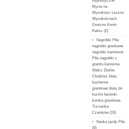
Alpinistyczne
Mycie na
Wysokości Leszno
Wysokościach
Gniezno Konin
Kalisz
(2)
Nagrobki Piła
nagrobki granitowe
nagrobki kamienne
Piła nagrobki z
granitu kamienia
Wałcz Złotów
Chodzież blaty
kuchenne
granitowe blaty do
kuchni łazienki
kostka granitowa
Trzcianka
Czarnków
(15)
Nauka jazdy Piła
(0)