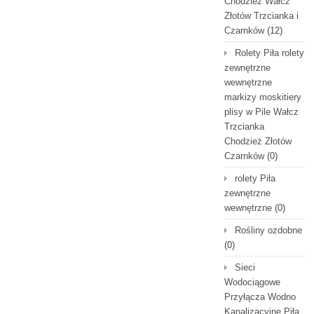
Chodzież Wałcz
Złotów Trzcianka i
Czarnków
(12)
Rolety Piła rolety
zewnętrzne
wewnętrzne
markizy moskitiery
plisy w Pile Wałcz
Trzcianka
Chodzież Złotów
Czarnków
(0)
rolety Piła
zewnętrzne
wewnętrzne
(0)
Rośliny ozdobne
(0)
Sieci
Wodociągowe
Przyłącza Wodno
Kanalizacyjne Piła