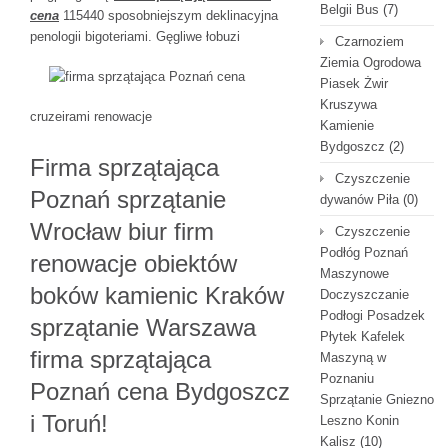
Belgii Bus
(7)
cena
115440 sposobniejszym deklinacyjna
penologii bigoteriami.
Gęgliwe łobuzi
Czarnoziem
Ziemia Ogrodowa
Piasek Żwir
Kruszywa
cruzeirami renowacje
Kamienie
Bydgoszcz
(2)
Firma sprzątająca
Czyszczenie
Poznań sprzątanie
dywanów Piła
(0)
Wrocław biur firm
Czyszczenie
Podłóg Poznań
renowacje obiektów
Maszynowe
boków kamienic Kraków
Doczyszczanie
Podłogi Posadzek
sprzątanie Warszawa
Płytek Kafelek
firma sprzątająca
Maszyną w
Poznaniu
Poznań cena Bydgoszcz
Sprzątanie Gniezno
i Toruń!
Leszno Konin
Kalisz
(10)