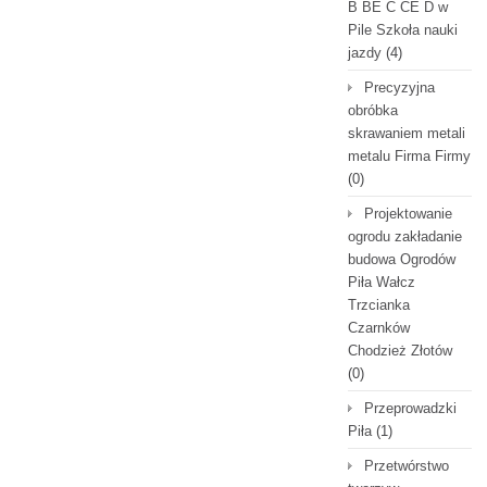
B BE C CE D‎ w
Pile Szkoła nauki
jazdy
(4)
Precyzyjna
obróbka
skrawaniem metali
metalu Firma Firmy
(0)
Projektowanie
ogrodu zakładanie
budowa Ogrodów
Piła Wałcz
Trzcianka
Czarnków
Chodzież Złotów
(0)
Przeprowadzki
Piła
(1)
Przetwórstwo