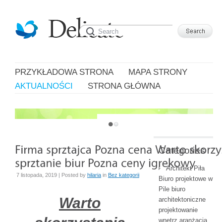
PRZYKŁADOWA STRONA
MAPA STRONY
AKTUALNOŚCI
STRONA GŁÓWNA
JUST ANOTHER WORDPRESS SITE
Categories
Architekt Piła
7 listopada, 2019 | Posted by
hilaria
in
Bez kategorii
Biuro projektowe w
Pile biuro
Warto
architektoniczne
projektowanie
wnętrz aranżacja