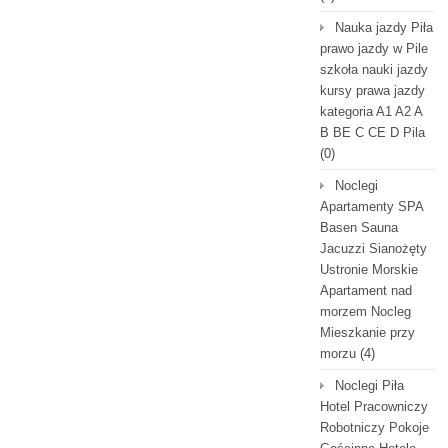
Nauka jazdy Piła
prawo jazdy w Pile
szkoła nauki jazdy
kursy prawa jazdy
kategoria A1 A2 A
B BE C CE D Pila
(0)
Noclegi
Apartamenty SPA
Basen Sauna
Jacuzzi Sianożęty
Ustronie Morskie
Apartament nad
morzem Nocleg
Mieszkanie przy
morzu
(4)
Noclegi Piła
Hotel Pracowniczy
Robotniczy Pokoje