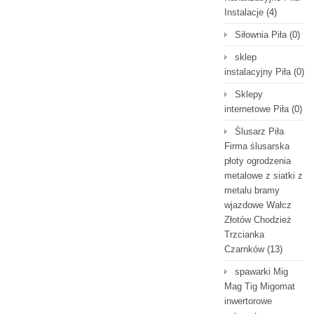
Instalacje
(4)
Siłownia Piła
(0)
sklep
instalacyjny Piła
(0)
Sklepy
internetowe Piła
(0)
Ślusarz Piła
Firma ślusarska
płoty ogrodzenia
metalowe z siatki z
metalu bramy
wjazdowe Wałcz
Złotów Chodzież
Trzcianka
Czarnków
(13)
spawarki Mig
Mag Tig Migomat
inwertorowe