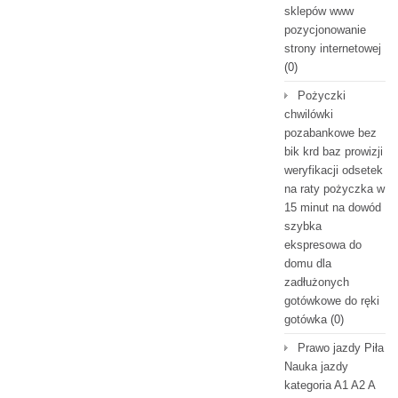
sklepów www
pozycjonowanie
strony internetowej
(0)
Pożyczki
chwilówki
pozabankowe bez
bik krd baz prowizji
weryfikacji odsetek
na raty pożyczka w
15 minut na dowód
szybka
ekspresowa do
domu dla
zadłużonych
gotówkowe do ręki
gotówka
(0)
Prawo jazdy Piła
Nauka jazdy
kategoria A1 A2 A