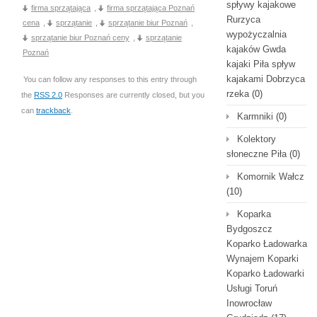
spływy kajakowe
firma sprzątająca
,
firma sprzątająca Poznań
Rurzyca
cena
,
sprzątanie
,
sprzątanie biur Poznań
,
wypożyczalnia
sprzątanie biur Poznań ceny
,
sprzątanie
kajaków Gwda
Poznań
kajaki Piła spływ
kajakami Dobrzyca
You can follow any responses to this entry through
rzeka
(0)
the
RSS 2.0
Responses are currently closed, but you
can
trackback
.
Karmniki
(0)
Kolektory
słoneczne Piła
(0)
Komornik Wałcz
(10)
Koparka
Bydgoszcz
Koparko Ładowarka
Wynajem Koparki
Koparko Ładowarki
Usługi Toruń
Inowrocław