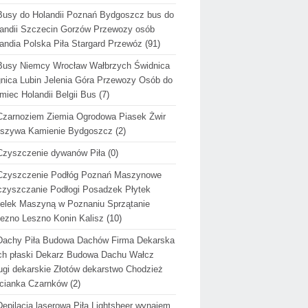
Busy do Holandii Poznań Bydgoszcz bus do
andii Szczecin Gorzów Przewozy osób
andia Polska Piła Stargard Przewóz
(91)
Busy Niemcy Wrocław Wałbrzych Świdnica
nica Lubin Jelenia Góra Przewozy Osób do
miec Holandii Belgii Bus
(7)
Czarnoziem Ziemia Ogrodowa Piasek Żwir
uszywa Kamienie Bydgoszcz
(2)
Czyszczenie dywanów Piła
(0)
Czyszczenie Podłóg Poznań Maszynowe
zyszczanie Podłogi Posadzek Płytek
elek Maszyną w Poznaniu Sprzątanie
ezno Leszno Konin Kalisz
(10)
Dachy Piła Budowa Dachów Firma Dekarska
h płaski Dekarz Budowa Dachu Wałcz
ugi dekarskie Złotów dekarstwo Chodzież
cianka Czarnków
(2)
Depilacja laserowa Piła Lightsheer wynajem