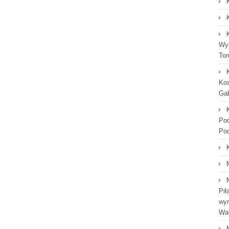
Wyn
Tor
Kos
Gab
Po
Po
Pił
wym
Wał