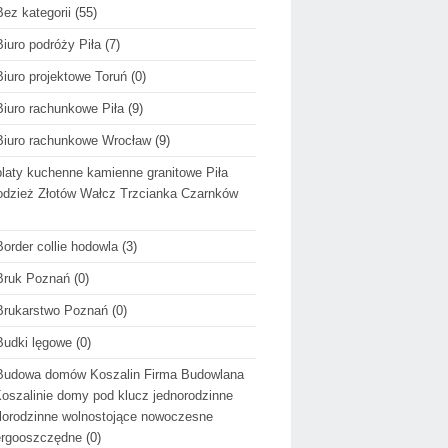
Bez kategorii
(55)
Biuro podróży Piła
(7)
Biuro projektowe Toruń
(0)
Biuro rachunkowe Piła
(9)
Biuro rachunkowe Wrocław
(9)
blaty kuchenne kamienne granitowe Piła
dzież Złotów Wałcz Trzcianka Czarnków
Border collie hodowla
(3)
Bruk Poznań
(0)
Brukarstwo Poznań
(0)
Budki lęgowe
(0)
Budowa domów Koszalin Firma Budowlana
oszalinie domy pod klucz jednorodzinne
lorodzinne wolnostojące nowoczesne
ergooszczędne
(0)