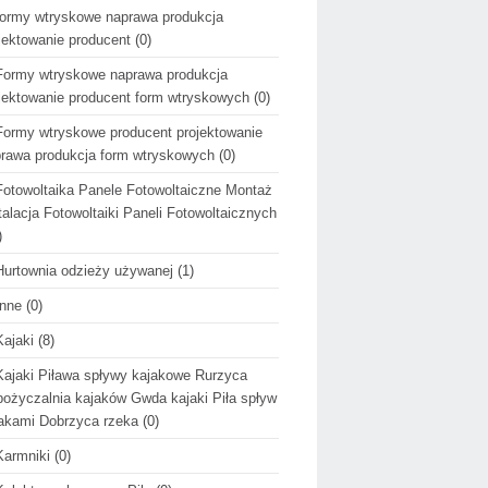
formy wtryskowe naprawa produkcja
jektowanie producent
(0)
Formy wtryskowe naprawa produkcja
jektowanie producent form wtryskowych
(0)
Formy wtryskowe producent projektowanie
rawa produkcja form wtryskowych
(0)
Fotowoltaika Panele Fotowoltaiczne Montaż
talacja Fotowoltaiki Paneli Fotowoltaicznych
)
Hurtownia odzieży używanej
(1)
Inne
(0)
Kajaki
(8)
Kajaki Piława spływy kajakowe Rurzyca
ożyczalnia kajaków Gwda kajaki Piła spływ
akami Dobrzyca rzeka
(0)
Karmniki
(0)