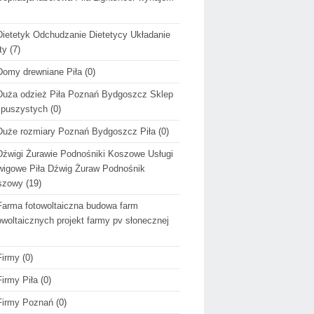
Dietetyk Odchudzanie Dietetycy Układanie
ty
(7)
Domy drewniane Piła
(0)
Duża odzież Piła Poznań Bydgoszcz Sklep
 puszystych
(0)
Duże rozmiary Poznań Bydgoszcz Piła
(0)
Dźwigi Żurawie Podnośniki Koszowe Usługi
igowe Piła Dźwig Żuraw Podnośnik
szowy
(19)
Farma fotowoltaiczna budowa farm
owoltaicznych projekt farmy pv słonecznej
Firmy
(0)
Firmy Piła
(0)
Firmy Poznań
(0)