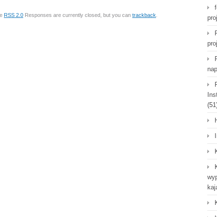
he
RSS 2.0
Responses are currently closed, but you can
trackback
.
pro
pro
nap
Ins
(51
wyp
kaj