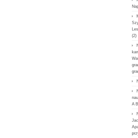
Na
Szy
Les
(2)
kam
Wał
gra
gra
nau
A B
Jac
Apa
prz