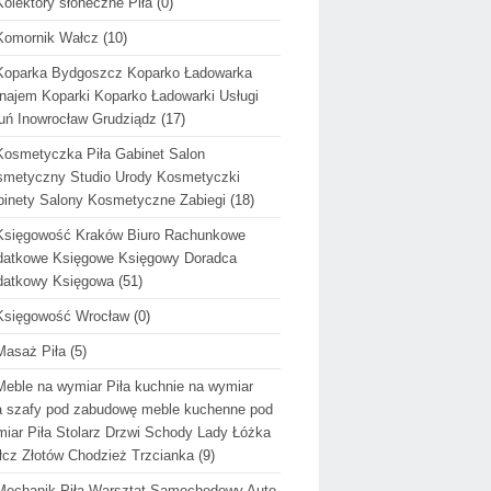
Kolektory słoneczne Piła
(0)
Komornik Wałcz
(10)
Koparka Bydgoszcz Koparko Ładowarka
ajem Koparki Koparko Ładowarki Usługi
uń Inowrocław Grudziądz
(17)
Kosmetyczka Piła Gabinet Salon
metyczny Studio Urody Kosmetyczki
inety Salony Kosmetyczne Zabiegi
(18)
Księgowość Kraków Biuro Rachunkowe
datkowe Księgowe Księgowy Doradca
datkowy Księgowa
(51)
Księgowość Wrocław
(0)
Masaż Piła
(5)
Meble na wymiar Piła kuchnie na wymiar
a szafy pod zabudowę meble kuchenne pod
iar Piła Stolarz Drzwi Schody Lady Łóżka
cz Złotów Chodzież Trzcianka
(9)
Mechanik Piła Warsztat Samochodowy Auto