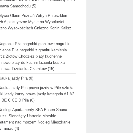
prawa Samochodu
(5)
Mycie Okien Poznań Witryn Przeszkleń
b Alpinistyczne Mycie na Wysokości
zno Wysokościach Gniezno Konin Kalisz
Nagrobki Piła nagrobki granitowe nagrobki
ienne Piła nagrobki z granitu kamienia
cz Złotów Chodzież blaty kuchenne
nitowe blaty do kuchni łazienki kostka
nitowa Trzcianka Czarnków
(15)
Nauka jazdy Piła
(0)
Nauka jazdy Piła prawo jazdy w Pile szkoła
ki jazdy kursy prawa jazdy kategoria A1 A2
 BE C CE D Pila
(0)
Noclegi Apartamenty SPA Basen Sauna
uzzi Sianożęty Ustronie Morskie
rtament nad morzem Nocleg Mieszkanie
y morzu
(4)